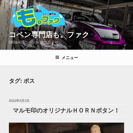
コ
ン
テ
ン
ツ
コペン専門店も。ファク
へ
880&400コペンを遊び尽くせ♪
ス
キ
メニュー
ッ
プ
タグ:
ボス
投
2022年3月1日
稿
マルモ印のオリジナルＨＯＲＮボタン！
日: