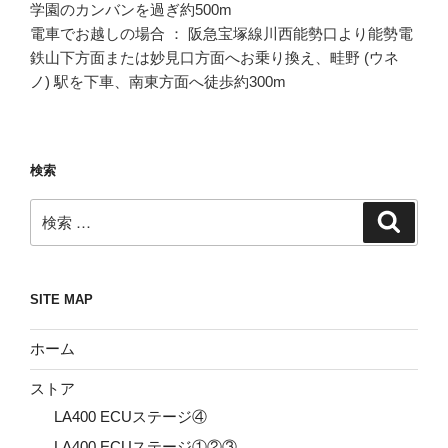
学園のカンバンを過ぎ約500m
電車でお越しの場合 ： 阪急宝塚線川西能勢口より能勢電
鉄山下方面または妙見口方面へお乗り換え、畦野 (ウネ
ノ) 駅を下車、南東方面へ徒歩約300m
検索
検
検
索
索:
SITE MAP
ホーム
ストア
LA400 ECUステージ④
LA400 ECUステージ①②③