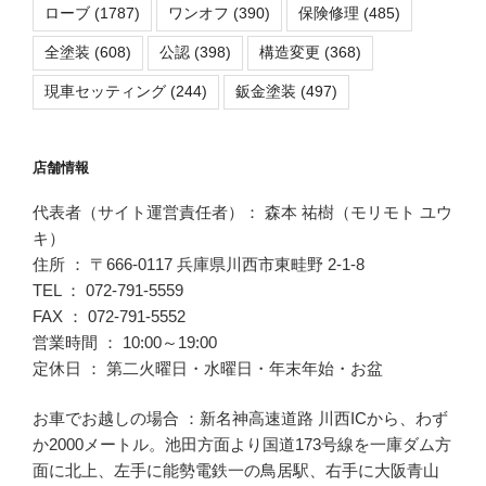
ローブ
(1787)
ワンオフ
(390)
保険修理
(485)
全塗装
(608)
公認
(398)
構造変更
(368)
現車セッティング
(244)
鈑金塗装
(497)
店舗情報
代表者（サイト運営責任者）： 森本 祐樹（モリモト ユウ
キ）
住所 ： 〒666-0117 兵庫県川西市東畦野 2-1-8
TEL ： 072-791-5559
FAX ： 072-791-5552
営業時間 ： 10:00～19:00
定休日 ： 第二火曜日・水曜日・年末年始・お盆
お車でお越しの場合 ：新名神高速道路 川西ICから、わず
か2000メートル。池田方面より国道173号線を一庫ダム方
面に北上、左手に能勢電鉄一の鳥居駅、右手に大阪青山