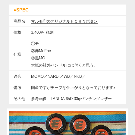
●SPEC
商品名
マルモ印のオリジナルＨＯＲＮボタン
価格
3,400円 税別
①モ
②赤MoFac
仕様
③黒MO
大抵の社外ハンドルには付くと思う。
適合
MOMO／NARDI／WB／NKB／
備考
国産ですがチープな仕上がりとなっております♪
その他
参考画像 TANIDA 65D
33φパンチングレザー