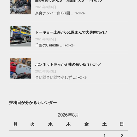
白GRおっさんターボ製作スタート(‘ω’)ノ
2026年8月6日
奈良ナンバー白GR園 …
≫≫≫
トーキョー土産が551豚まんで大失態(‘ω’)ノ
2026年8月5日
千葉のCeleste …
≫≫≫
ボンネット突っかえ棒の短い版？(‘ω’)ノ
2026年8月3日
合い間合い間で少しず …
≫≫≫
投稿日が分かるカレンダー
2026年8月
月
火
水
木
金
土
日
1
2