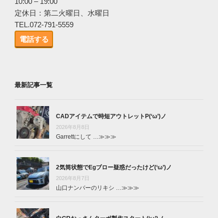
10:00 – 19:00
定休日：第二火曜日、水曜日
TEL.072-791-5559
電話する
最新記事一覧
CADアイテムで時短アウトレットP(‘ω’)ノ
2026年8月8日
Garrettにして …
≫≫≫
2気筒状態でEgブロー疑惑だったけど(‘ω’)ノ
2026年8月7日
山口ナンバーのリキシ …
≫≫≫