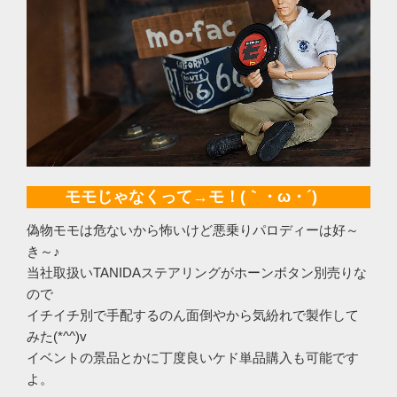
モモじゃなくって→モ！(｀・ω・´)ゞ
偽物モモは危ないから怖いけど悪乗りパロディーは好～
き～♪
当社取扱いTANIDAステアリングがホーンボタン別売りな
ので
イチイチ別で手配するのん面倒やから気紛れで製作して
みた(*^^)v
イベントの景品とかに丁度良いケド単品購入も可能です
よ。