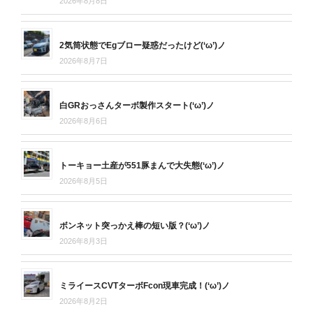
2026年8月8日
2気筒状態でEgブロー疑惑だったけど(‘ω’)ノ
2026年8月7日
白GRおっさんターボ製作スタート(‘ω’)ノ
2026年8月6日
トーキョー土産が551豚まんで大失態(‘ω’)ノ
2026年8月5日
ボンネット突っかえ棒の短い版？(‘ω’)ノ
2026年8月3日
ミライースCVTターボFcon現車完成！(‘ω’)ノ
2026年8月2日