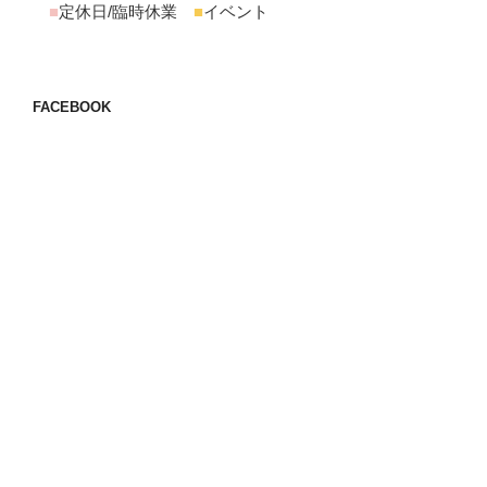
■
定休日/臨時休業
■
イベント
FACEBOOK