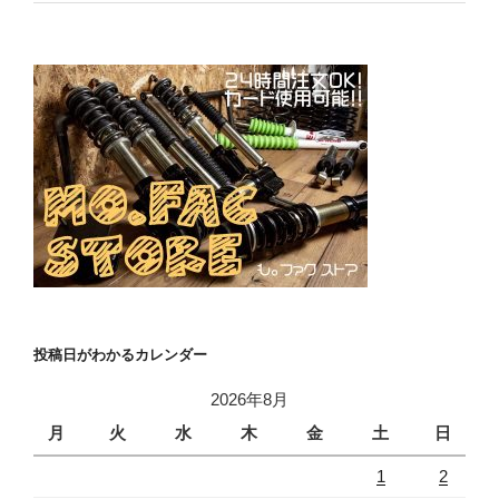
投稿日がわかるカレンダー
2026年8月
月
火
水
木
金
土
日
1
2