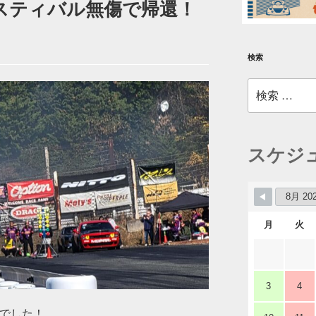
フェスティバル無傷で帰還！
検索
検
索:
スケジ
月
火
3
4
れ様でした！