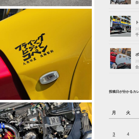
奈
ト
2
千
ボ
2
合
投稿日が分かるカ
月
火
3
4