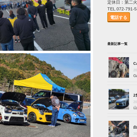
定休日：第二
TEL.072-791-
電話する
最新記事一覧
C
2
G
2
2
山
白
2