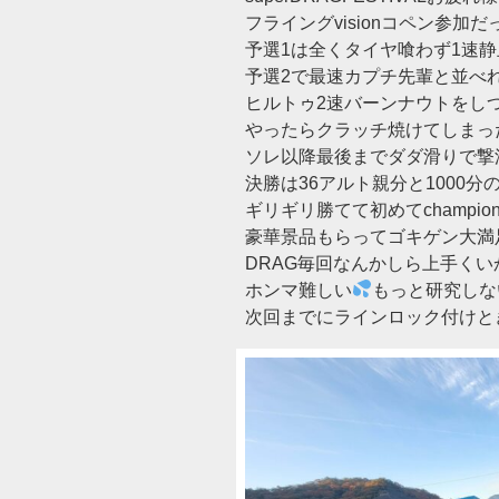
フライングvisionコペン参加
予選1は全くタイヤ喰わず1速
予選2で最速カプチ先輩と並べ
ヒルトゥ2速バーンナウトをし
やったらクラッチ焼けてしまっ
ソレ以降最後までダダ滑りで撃沈
決勝は36アルト親分と1000分
ギリギリ勝てて初めてchampio
豪華景品もらってゴキゲン大満
DRAG毎回なんかしら上手くい
ホンマ難しい
もっと研究しな
次回までにラインロック付けと