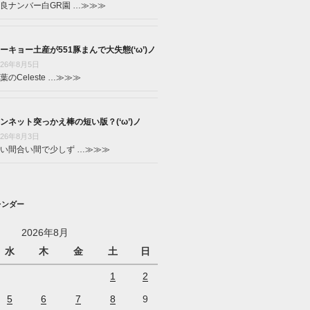
良ナンバー白GR園 …
≫≫≫
ーキョー土産が551豚まんで大失態(‘ω’)ノ
026年8月5日
葉のCeleste …
≫≫≫
ンネット突っかえ棒の短い版？(‘ω’)ノ
026年8月3日
い間合い間で少しず …
≫≫≫
レンダー
2026年8月
水
木
金
土
日
1
2
5
6
7
8
9