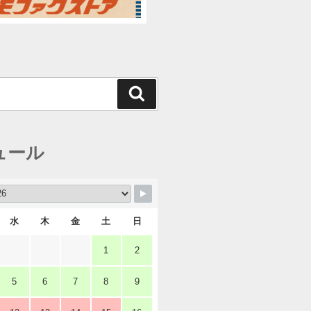
検
索
ュール
水
木
金
土
日
1
2
5
6
7
8
9