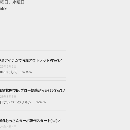
火曜日、水曜日
5559
ADアイテムで時短アウトレットP(‘ω’)ノ
026年8月8日
arrettにして …
≫≫≫
気筒状態でEgブロー疑惑だったけど(‘ω’)ノ
026年8月7日
口ナンバーのリキシ …
≫≫≫
GRおっさんターボ製作スタート(‘ω’)ノ
026年8月6日