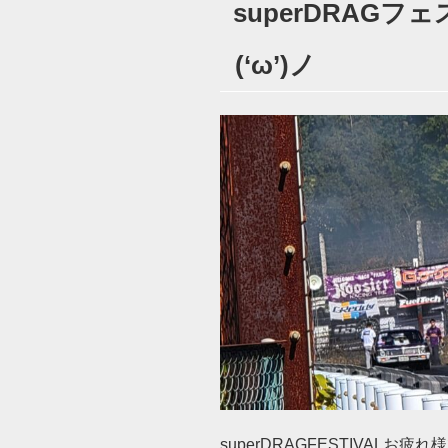
superDRAG
日:
(‘ω’)ノ
superDRAGFESTIVALお疲