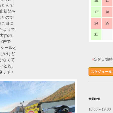
10
11
だったんで
静止状態ｗ
17
18
れたので
つこ目に
24
25
たようで
31
すorz
の2差で
nシールと
足やけど
■
定休日/臨
かなくて
いとね。
きます♪
スケジュール
営業時間
10:00 – 19:00