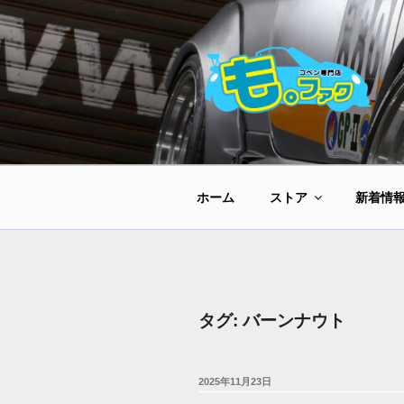
コ
ン
テ
ン
ツ
へ
ス
キ
ッ
ホーム
ストア
新着情
プ
タグ:
バーンナウト
投
2025年11月23日
稿