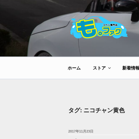
コ
ン
テ
ン
ツ
へ
ス
キ
ッ
ホーム
ストア
新着情
プ
タグ:
ニコチャン黄色
投
2017年11月23日
稿