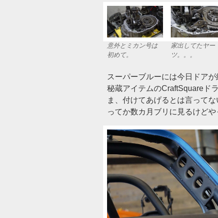
意外とミカン号は
家出してたヤー
初めて。
ツ。。。
スーパーブルーには今日ドアが
秘蔵アイテムのCraftSquar
ま、付けてあげるとは言ってな
ってか数カ月ブリに見るけどやっ