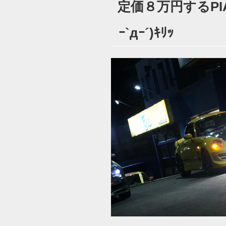
定価８万円するPI
日:
ｰ`дｰ´)ｷﾘｯ