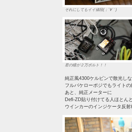
それにしてもイイ値段(；´∀｀)
君の瞳が２万ボルト！！
純正風4300ケルビンで散光し
フルバケローポジでもライトの
あと、純正メーターに
Defi-ZD貼り付けてる人ほと
ウインカーのインジケータ反射