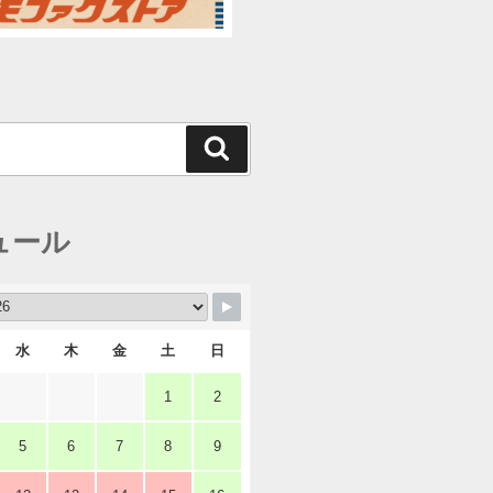
検
索
ュール
水
木
金
土
日
1
2
5
6
7
8
9