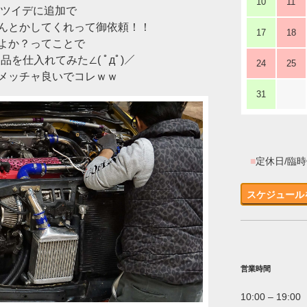
10
11
理ツイデに追加で
んとかしてくれって御依頼！！
17
18
よか？ってことで
を仕入れてみた∠( ﾟдﾟ)／
24
25
メッチャ良いでコレｗｗ
31
■
定休日/臨
スケジュール
営業時間
10:00 – 19:00