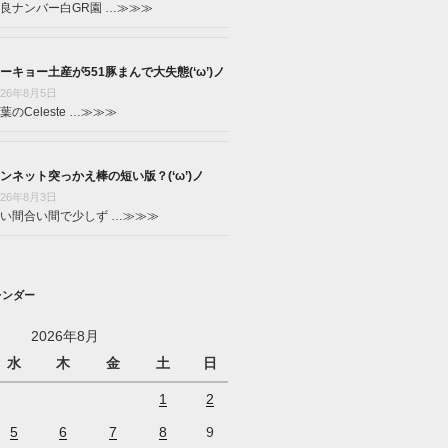
良ナンバー白GR園 …
≫≫≫
ーキョー土産が551豚まんで大失態(‘ω’)ノ
026年8月5日
葉のCeleste …
≫≫≫
ンネット突っかえ棒の短い版？(‘ω’)ノ
026年8月3日
い間合い間で少しず …
≫≫≫
レンダー
2026年8月
水
木
金
土
日
1
2
5
6
7
8
9