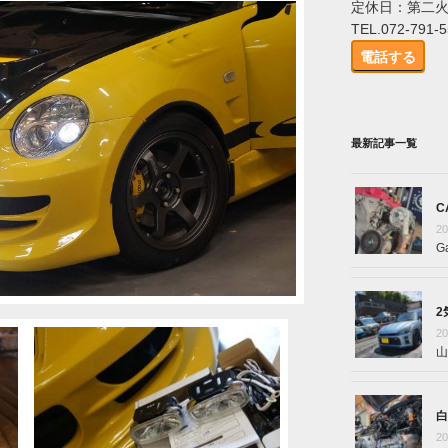
定休日：第二
TEL.072-791-
電話する
最新記事一覧
C
2
G
2
2
山
白
2