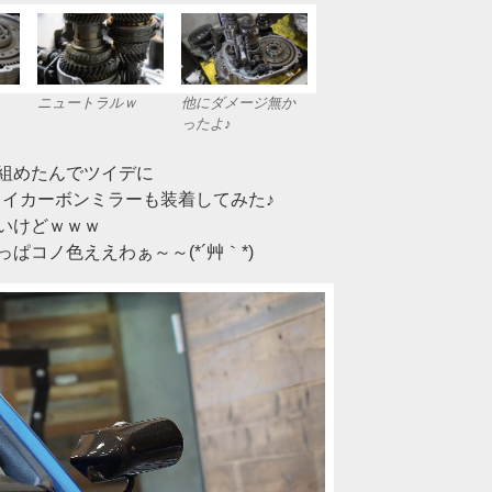
ニュートラルｗ
他にダメージ無か
ったよ♪
組めたんでツイデに
eドライカーボンミラーも装着してみた♪
いけどｗｗｗ
ぱコノ色ええわぁ～～(*´艸｀*)