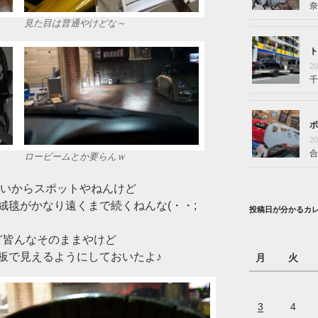
奈
見た目は普通やけどな～
ト
2
千
ボ
2
合
ロービームとか要らんｗ
ないからスポットやねんけど
絨毯がかなり遠くまで続くねんな(・・;
投稿日が分かるカ
んど皆んなそのままやけど
板で見えるようにしておいたよ♪
月
火
3
4