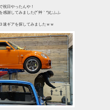
で祝日やったんや！
感謝してみました(*´艸｀*)むふふ
３速ギアを探してみましたｗｗ