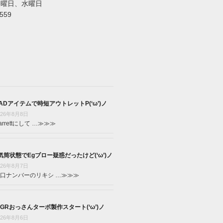
火曜日、水曜日
5559
ADアイテムで時短アウトレットP(‘ω’)ノ
026年8月8日
arrettにして …
≫≫≫
気筒状態でEgブロー疑惑だったけど(‘ω’)ノ
026年8月7日
口ナンバーのリキシ …
≫≫≫
GRおっさんターボ製作スタート(‘ω’)ノ
026年8月6日