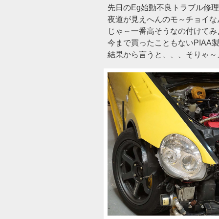
先日のEg始動不良トラブル修
夜道が見えへんのモ～チョイな
じゃ～一番高そうなの付けてみ
今まで買ったこともないPIAA製品
結果から言うと、、、そりゃ～