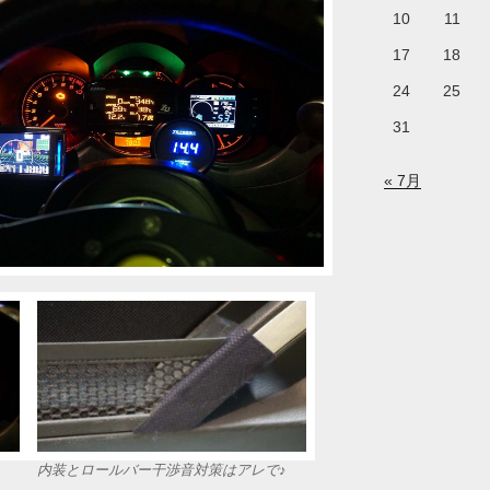
10
11
17
18
24
25
31
« 7月
内装とロールバー干渉音対策はアレで♪