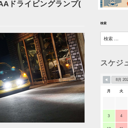
AAドライビングランプ(
検索
検
索:
スケジ
月
火
3
4