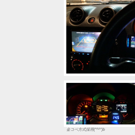
金コペ方式採用(*^^*)b