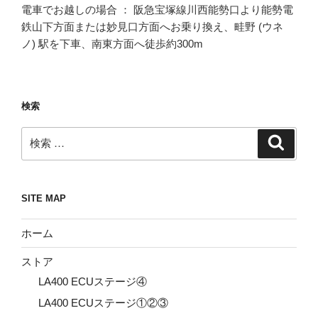
電車でお越しの場合 ： 阪急宝塚線川西能勢口より能勢電
鉄山下方面または妙見口方面へお乗り換え、畦野 (ウネ
ノ) 駅を下車、南東方面へ徒歩約300m
検索
検
検
索
索:
SITE MAP
ホーム
ストア
LA400 ECUステージ④
LA400 ECUステージ①②③