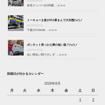
2026年8月6日
奈良ナンバー白GR園 …
≫≫≫
トーキョー土産が551豚まんで大失態(‘ω’)ノ
2026年8月5日
千葉のCeleste …
≫≫≫
ボンネット突っかえ棒の短い版？(‘ω’)ノ
2026年8月3日
合い間合い間で少しず …
≫≫≫
投稿日が分かるカレンダー
2026年8月
月
火
水
木
金
土
日
1
2