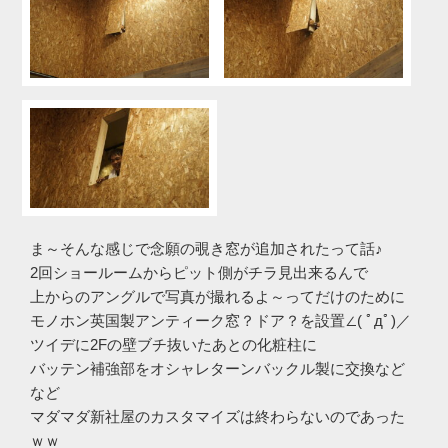
ま～そんな感じで念願の覗き窓が追加されたって話♪
2回ショールームからピット側がチラ見出来るんで
上からのアングルで写真が撮れるよ～ってだけのために
モノホン英国製アンティーク窓？ドア？を設置∠( ﾟдﾟ)／
ツイデに2Fの壁ブチ抜いたあとの化粧柱に
バッテン補強部をオシャレターンバックル製に交換など
など
マダマダ新社屋のカスタマイズは終わらないのであった
ｗｗ