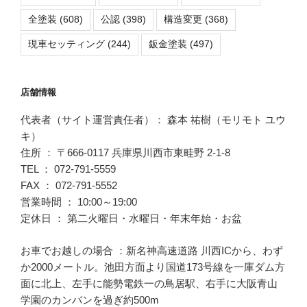
全塗装
(608)
公認
(398)
構造変更
(368)
現車セッティング
(244)
鈑金塗装
(497)
店舗情報
代表者（サイト運営責任者）： 森本 祐樹（モリモト ユウ
キ）
住所 ： 〒666-0117 兵庫県川西市東畦野 2-1-8
TEL ： 072-791-5559
FAX ： 072-791-5552
営業時間 ： 10:00～19:00
定休日 ： 第二火曜日・水曜日・年末年始・お盆
お車でお越しの場合 ：新名神高速道路 川西ICから、わず
か2000メートル。池田方面より国道173号線を一庫ダム方
面に北上、左手に能勢電鉄一の鳥居駅、右手に大阪青山
学園のカンバンを過ぎ約500m