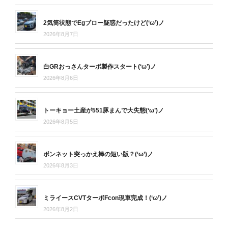
2気筒状態でEgブロー疑惑だったけど(‘ω’)ノ
2026年8月7日
白GRおっさんターボ製作スタート(‘ω’)ノ
2026年8月6日
トーキョー土産が551豚まんで大失態(‘ω’)ノ
2026年8月5日
ボンネット突っかえ棒の短い版？(‘ω’)ノ
2026年8月3日
ミライースCVTターボFcon現車完成！(‘ω’)ノ
2026年8月2日