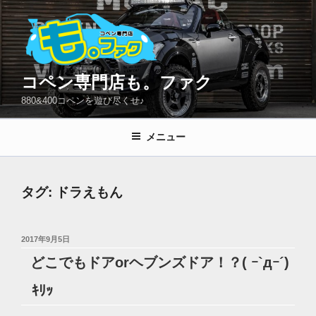
コ
ン
テ
ン
ツ
コペン専門店も。ファク
へ
880&400コペンを遊び尽くせ♪
ス
キ
メニュー
ッ
プ
タグ:
ドラえもん
投
2017年9月5日
稿
どこでもドアorヘブンズドア！？( ｰ`дｰ´)
日:
ｷﾘｯ