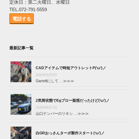
定休日：第二火曜日、水曜日
TEL.072-791-5559
電話する
最新記事一覧
CADアイテムで時短アウトレットP(‘ω’)ノ
2026年8月8日
Garrettにして …
≫≫≫
2気筒状態でEgブロー疑惑だったけど(‘ω’)ノ
2026年8月7日
山口ナンバーのリキシ …
≫≫≫
白GRおっさんターボ製作スタート(‘ω’)ノ