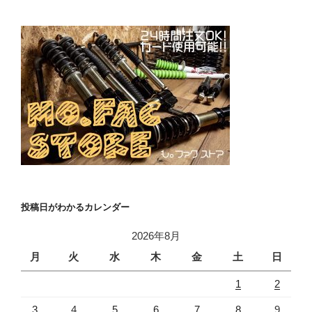
投稿日がわかるカレンダー
2026年8月
月
火
水
木
金
土
日
1
2
3
4
5
6
7
8
9