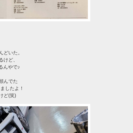
んどいた。
るけど、
るんやで♪
頼んでた
きましたよ！
ど(笑)