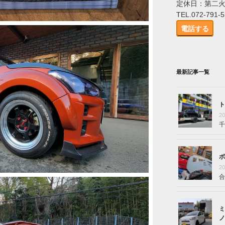
定休日：第二
TEL.072-791-
電話する
最新記事一覧
ト
2
千
ボ
2
合
ミ
ノ