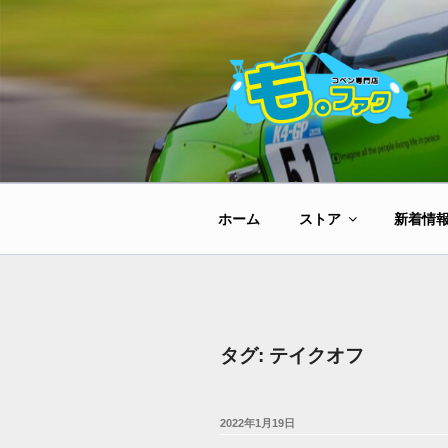
コ
ン
テ
ン
ツ
へ
ス
キ
ッ
ホーム
ストア
新着情
プ
タグ:
テイクオフ
投
2022年1月19日
稿