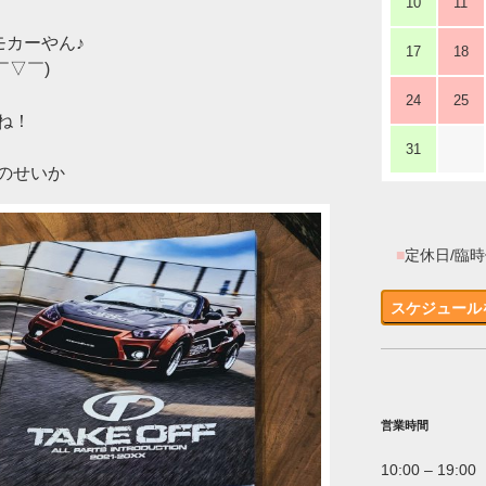
10
11
モカーやん♪
17
18
￣▽￣)
24
25
ね！
31
のせいか
■
定休日/臨
スケジュール
営業時間
10:00 – 19:00