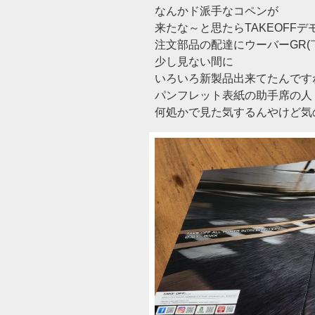
なんかド派手なコペンが
来たな～と思たらTAKEOFFデ
注文部品の配達にウーバーGR(
少し見ない間に
いろいろ新製品出来てたんです
パンフレット表紙の助手席の人
何処かで見た気するんやけど気