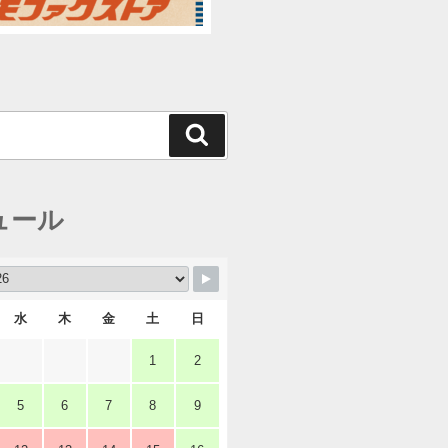
検
索
ュール
水
木
金
土
日
1
2
5
6
7
8
9