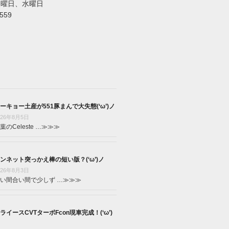
火曜日、水曜日
5559
ーキョー土産が551豚まんで大失態(‘ω’)ノ
026年8月5日
葉のCeleste …
≫≫≫
ンネット突っかえ棒の短い版？(‘ω’)ノ
026年8月3日
い間合い間で少しず …
≫≫≫
ライースCVTターボFcon現車完成！(‘ω’)