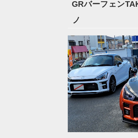
GRバーフェンTAK
日:
ノ