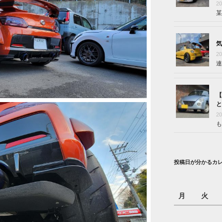
2
某
気
2
連
【
と
2
も
投稿日が分かるカ
月
火