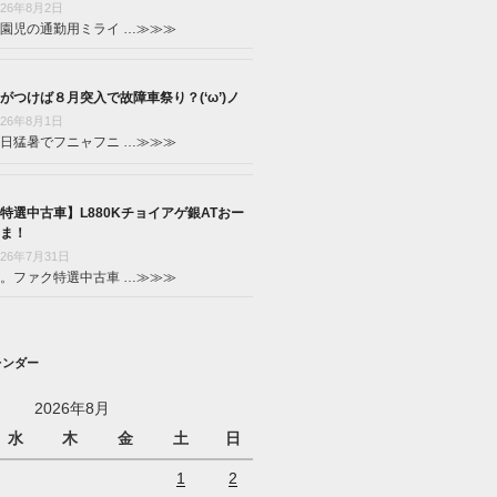
026年8月2日
園児の通勤用ミライ …
≫≫≫
がつけば８月突入で故障車祭り？(‘ω’)ノ
026年8月1日
日猛暑でフニャフニ …
≫≫≫
特選中古車】L880Kチョイアゲ銀ATおー
ま！
026年7月31日
。ファク特選中古車 …
≫≫≫
レンダー
2026年8月
水
木
金
土
日
1
2