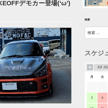
EOFFデモカー登場(‘ω’)
検索
検
索:
スケジ
月
火
3
4