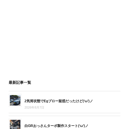
最新記事一覧
2気筒状態でEgブロー疑惑だったけど(‘ω’)ノ
2026年8月7日
白GRおっさんターボ製作スタート(‘ω’)ノ