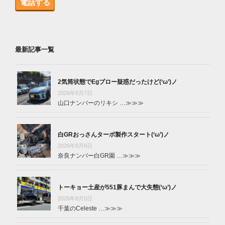
電話する
最新記事一覧
2気筒状態でEgブロー疑惑だったけど(‘ω’)ノ
2026年8月7日
山口ナンバーのリキシ …
≫≫≫
白GRおっさんターボ製作スタート(‘ω’)ノ
2026年8月6日
奈良ナンバー白GR園 …
≫≫≫
トーキョー土産が551豚まんで大失態(‘ω’)ノ
2026年8月5日
千葉のCeleste …
≫≫≫