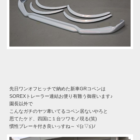
先日ワンオフヒッチで納めた新車GRコペンは
SOREXトレーラー連結お便り有難う御座います♪
園長以外で
こんなガチのヤツ牽いてるコペン居ないやろと
思てたケド、四国に１台ツワモノ現る(笑)
慣性ブレーキ付き良いっすね～ヾ(≧▽≦)ﾉ