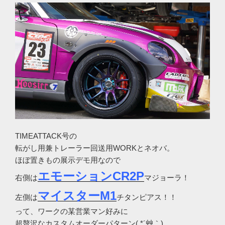
TIMEATTACK号の
転がし用兼トレーラー回送用WORKとネオバ。
ほぼ置きもの展示デモ用なので
エモーションCR2P
右側は
マジョーラ！
マイスターM1
左側は
チタンピアス！！
って、ワークの某営業マン好みに
超贅沢なカスタムオーダーパターン( *´艸｀)