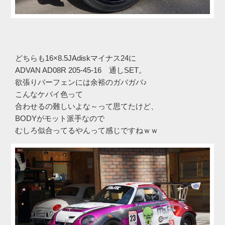
どちらも16×8.5JAdiskマイナス24に
ADVAN AD08R 205-45-16 通しSET。
欲張りバーフェンには余裕のガバガバ♪
こんなケバイ色って
合わせるの難しいよな～って思てたけど、
BODYがモット派手なので
むしろ似合ってるやんって感じですねｗｗ