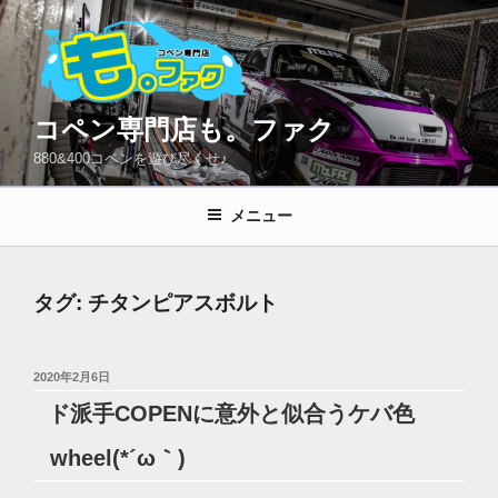
コ
ン
テ
ン
ツ
コペン専門店も。ファク
へ
880&400コペンを遊び尽くせ♪
ス
キ
メニュー
ッ
プ
タグ:
チタンピアスボルト
投
2020年2月6日
稿
ド派手COPENに意外と似合うケバ色
日:
wheel(*´ω｀)