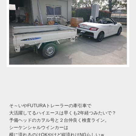
そ～いやFUTURAトレーラーの牽引車で
大活躍してるハイエースは早くも2年経つみたいで？
予備ヘッドのカヲル号と２台仲良く検査ライン。
シーケンシャルウインカーは
横に流れるのはOKやけど縦流れはNGらしいｗ