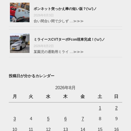
ボンネット突っかえ棒の短い版？(‘ω’)ノ
2026年8月3日
合い間合い間で少しず …
≫≫≫
ミライースCVTターボFcon現車完成！(‘ω’)ノ
2026年8月2日
某園児の通勤用ミライ …
≫≫≫
投稿日が分かるカレンダー
2026年8月
月
火
水
木
金
土
日
1
2
3
4
5
6
7
8
9
10
11
12
13
14
15
16