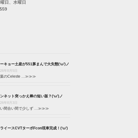
火曜日、水曜日
5559
ーキョー土産が551豚まんで大失態(‘ω’)ノ
026年8月5日
葉のCeleste …
≫≫≫
ンネット突っかえ棒の短い版？(‘ω’)ノ
026年8月3日
い間合い間で少しず …
≫≫≫
ライースCVTターボFcon現車完成！(‘ω’)