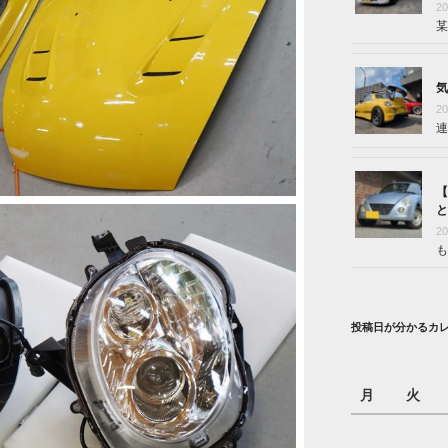
2
某
気
2
連
【
と
2
も
投稿日が分かるカ
月
火