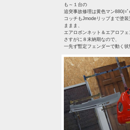
も～１台の
追突事故修理は黄色マン880(=ﾟω
コッチもJmodeリップまで塗装
ままま、
エアロボンネット＆エアロフェ
さすがに８末納期なので、
一先ず暫定フェンダーで動く状