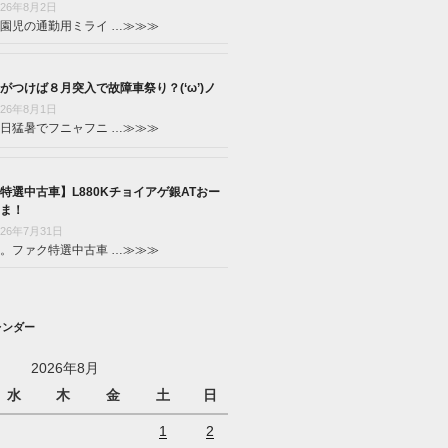
026年8月2日
園児の通勤用ミライ …
≫≫≫
がつけば８月突入で故障車祭り？(‘ω’)ノ
026年8月1日
日猛暑でフニャフニ …
≫≫≫
特選中古車】L880Kチョイアゲ銀ATおー
ま！
026年7月31日
。ファク特選中古車 …
≫≫≫
レンダー
2026年8月
水
木
金
土
日
1
2