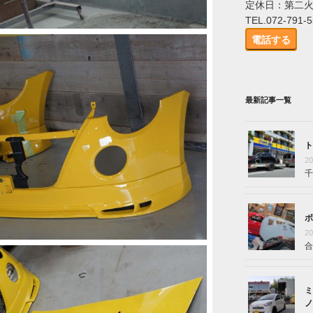
定休日：第二
TEL.072-791-
電話する
最新記事一覧
ト
2
千
ボ
2
合
ミ
ノ