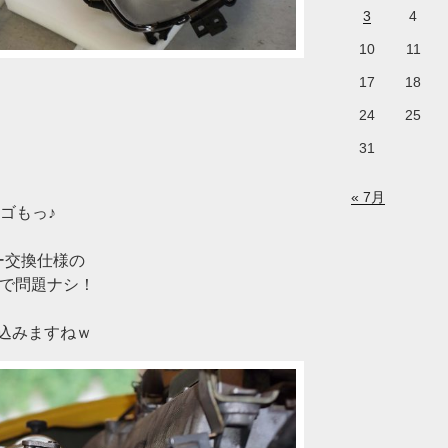
3
4
10
11
17
18
24
25
31
« 7月
ルゴもっ♪
ー交換仕様の
なので問題ナシ！
込みますねｗ