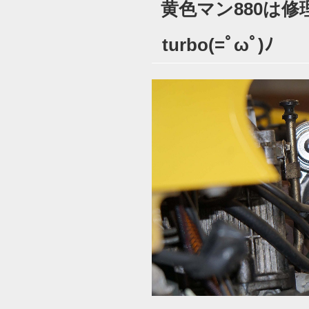
黄色マン880は
日:
turbo(=ﾟωﾟ)ﾉ