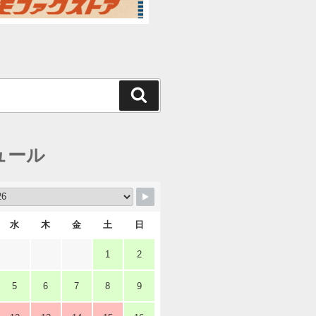
検
索
ュール
水
木
金
土
日
1
2
5
6
7
8
9