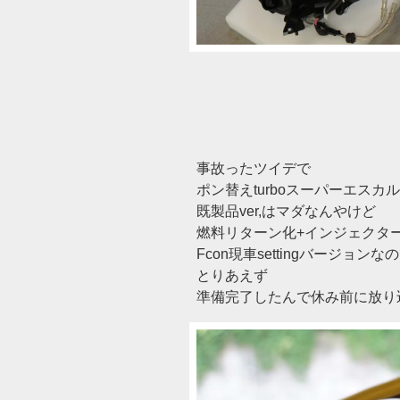
事故ったツイデで
ポン替えturboスーパーエスカ
既製品ver,はマダなんやけど
燃料リターン化+インジェクタ
Fcon現車settingバージョン
とりあえず
準備完了したんで休み前に放り