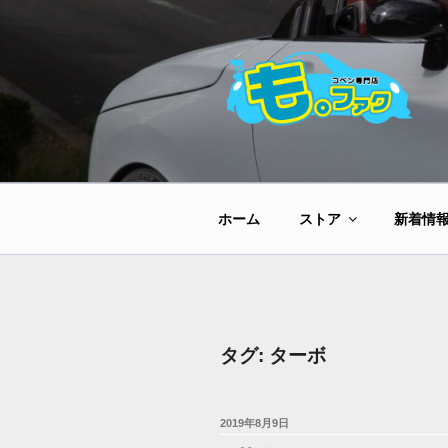
コ
ン
テ
ン
ツ
へ
ス
キ
ッ
ホーム
ストア
新着情
プ
タグ:
ターボ
投
2019年8月9日
稿