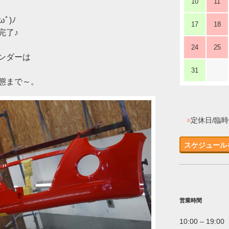
10
11
ﾟ)ﾉ
17
18
完了♪
24
25
ンダーは
31
態まで～。
■
定休日/臨
スケジュール
営業時間
10:00 – 19:00