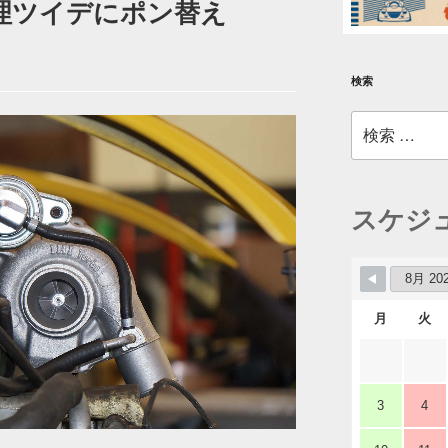
修理ツイデにポン替え
検索
検
索:
スケジ
月
火
3
4