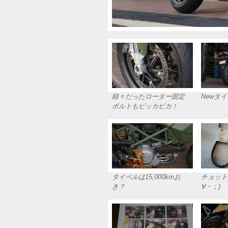
錆々だったローター固定
Newタイ
ボルトもピッカピカ！
タイベルは15,000kmお
チョット
き？
∀・；)