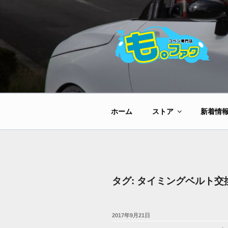
コ
ン
テ
ン
ツ
へ
ス
キ
ッ
ホーム
ストア
新着情
プ
タグ:
タイミングベルト交
投
2017年9月21日
稿