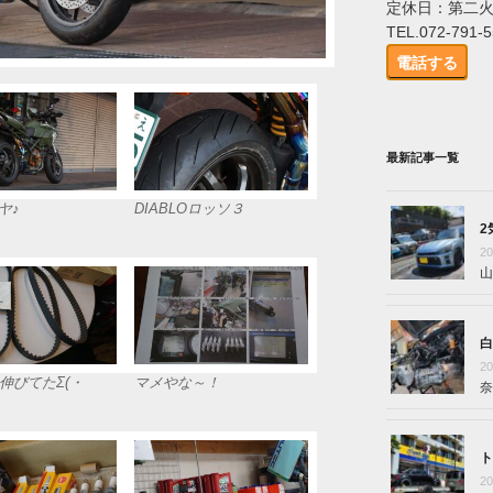
定休日：第二
TEL.072-791-
電話する
最新記事一覧
ヤ♪
DIABLOロッソ３
2
2
山
白
2
伸びてたΣ(・
マメやな～！
奈
ト
2