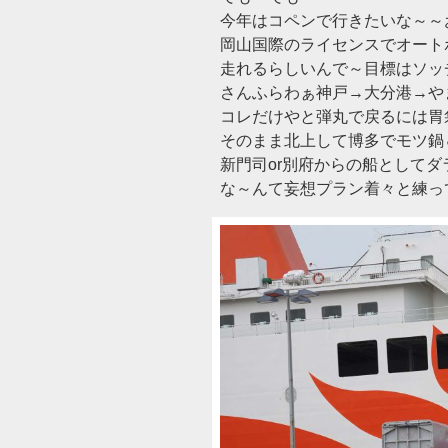
今年はコペンで行きたいな～～お
岡山国際のライセンスでオート
走れるらしいんで～目標はソッ
さんふらわぁ神戸→大分港→や
コレだけやと弾丸で戻るには胃
そのまま北上して博多でモツ鍋
新門司or別府からの船として
な～んて妄想プラン着々と練ってま