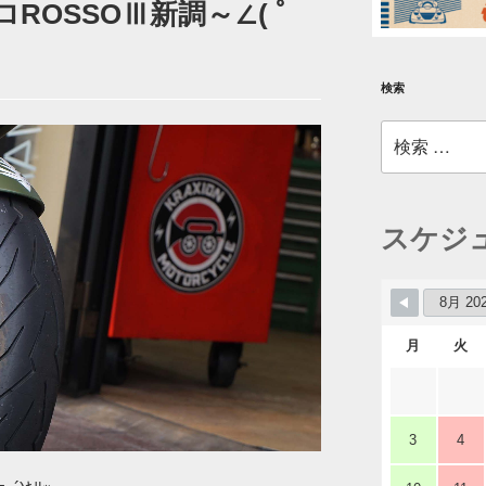
ロROSSOⅢ新調～∠( ﾟ
検索
検
索:
スケジ
月
火
3
4