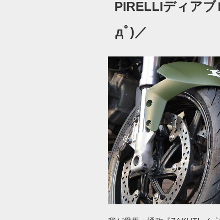
PIRELLIディアブ
日:
дﾟ)／