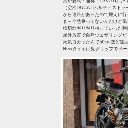
我が愛馬：通称『ZAKUTI』( ｰ`дｰ
（空冷DUCATIムルティスト
から連絡があったので迎えに行
ま～全然乗ってないんだけど気付
検切れギリギリ持っていった時
屋外放置で自然ウェザリングだ
天気ヨカッたんで50kmほど遠
Newタイヤは鬼グリップでペ