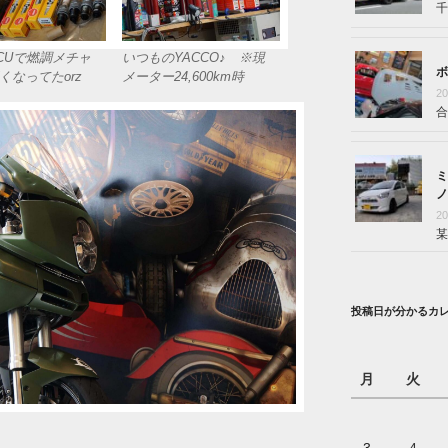
千
CUで燃調メチャ
いつものYACCO♪ ※現
ボ
くなってたorz
メーター24,600km時
2
合
ミ
ノ
2
某
投稿日が分かるカ
月
火