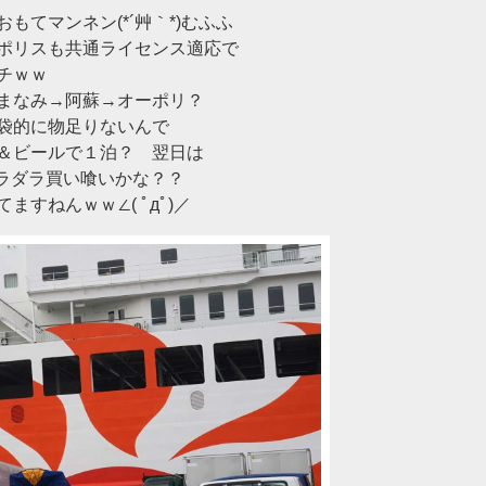
もてマンネン(*´艸｀*)むふふ
ポリスも共通ライセンス適応で
チｗｗ
まなみ→阿蘇→オーポリ？
袋的に物足りないんで
＆ビールで１泊？ 翌日は
ダラダラ買い喰いかな？？
すねんｗｗ∠( ﾟдﾟ)／