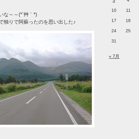
3
4
10
11
～～(*´艸｀*)
17
18
で独りで阿蘇ったのを思い出した♪
24
25
31
« 7月