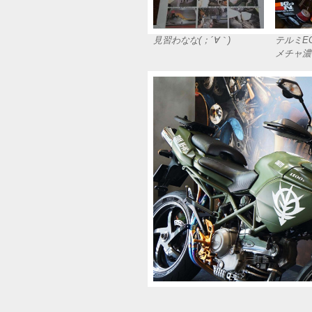
見習わなな(；´∀｀)
テルミE
メチャ濃