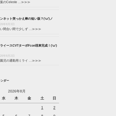
葉のCeleste …
≫≫≫
ンネット突っかえ棒の短い版？(‘ω’)ノ
026年8月3日
い間合い間で少しず …
≫≫≫
ライースCVTターボFcon現車完成！(‘ω’)
026年8月2日
園児の通勤用ミライ …
≫≫≫
レンダー
2026年8月
水
木
金
土
日
1
2