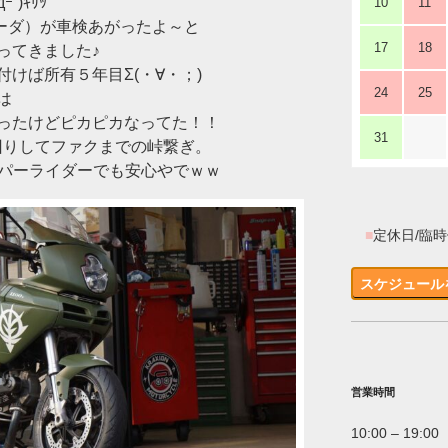
´)ｷﾘｯ
10
11
ラーダ）が車検あがったよ～と
17
18
ってきました♪
けば所有５年目Σ(・∀・；)
24
25
は
ったけどピカピカなってた！！
31
回りしてファクまでの峠繋ぎ。
ーパーライダーでも安心やでｗｗ
■
定休日/臨
スケジュール
営業時間
10:00 – 19:00