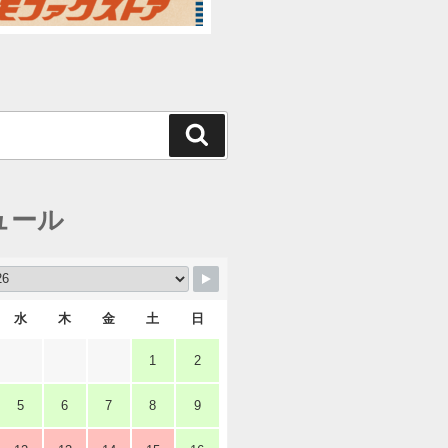
検
索
ュール
水
木
金
土
日
1
2
5
6
7
8
9