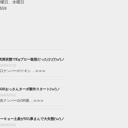
火曜日、水曜日
5559
気筒状態でEgブロー疑惑だったけど(‘ω’)ノ
026年8月7日
口ナンバーのリキシ …
≫≫≫
GRおっさんターボ製作スタート(‘ω’)ノ
026年8月6日
良ナンバー白GR園 …
≫≫≫
ーキョー土産が551豚まんで大失態(‘ω’)ノ
026年8月5日