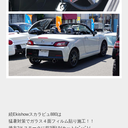
続Ekishowスカラビュ880は
猛暑対策でガラス４面フィルム貼り施工！！
後方2％スモークに前3面UVカット(=ﾟωﾟ)ﾉ