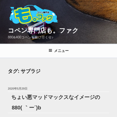
コ
ン
テ
ン
ツ
コペン専門店も。ファク
へ
880&400コペンを遊び尽くせ♪
ス
キ
メニュー
ッ
プ
タグ:
サブラジ
投
2020年5月29日
稿
ちょい悪マッドマックスなイメージの
日:
880( ｀ー´)b