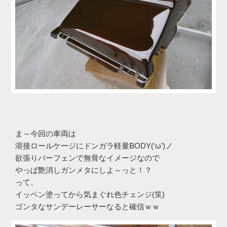
ま～今回の車両は
溶接ロールケージにドンガラ軽量BODY(‘ω’)ノ
欲張りバーフェンで無骨なイメージなので
やっぱ艶消しガンメタにしよ～っと！？
って、
イッペン塗ってから気まぐれ色チェンジ(笑)
ゴンタなサンデーレーサーなると確信ｗｗ