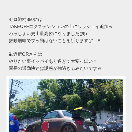
ゼロ戦柄880には
TAKEOFFエクステンションの上にワッショイ追加ｗ
わっしょい史上最高位になりました(笑)
振動増幅でブッ飛ばないことを祈ります(;^_^A
御近所GRさんは
やりたい事イッパイあり過ぎて大変っぽい？
園長の通勤快速は誘惑が強過ぎるみたいですｗ