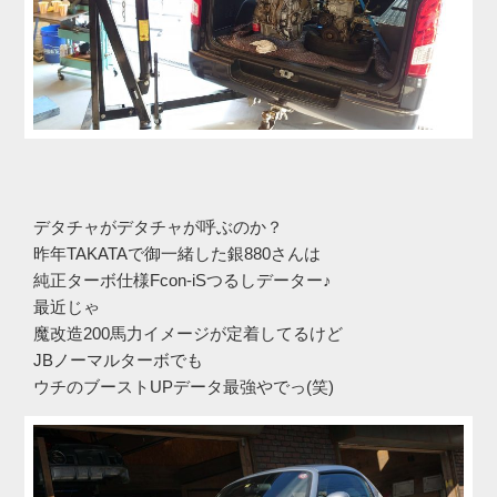
デタチャがデタチャが呼ぶのか？
昨年TAKATAで御一緒した銀880さんは
純正ターボ仕様Fcon-iSつるしデーター♪
最近じゃ
魔改造200馬力イメージが定着してるけど
JBノーマルターボでも
ウチのブーストUPデータ最強やでっ(笑)