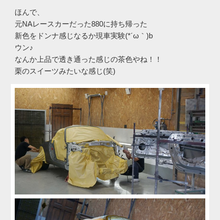
ほんで、
元NAレースカーだった880に持ち帰った
新色をドンナ感じなるか現車実験(*´ω｀)b
ウン♪
なんか上品で透き通った感じの茶色やね！！
栗のスイーツみたいな感じ(笑)