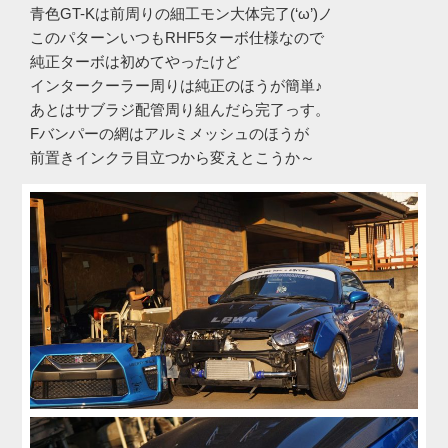
青色GT-Kは前周りの細工モン大体完了(‘ω’)ノ
このパターンいつもRHF5ターボ仕様なので
純正ターボは初めてやったけど
インタークーラー周りは純正のほうが簡単♪
あとはサブラジ配管周り組んだら完了っす。
Fバンパーの網はアルミメッシュのほうが
前置きインクラ目立つから変えとこうか～