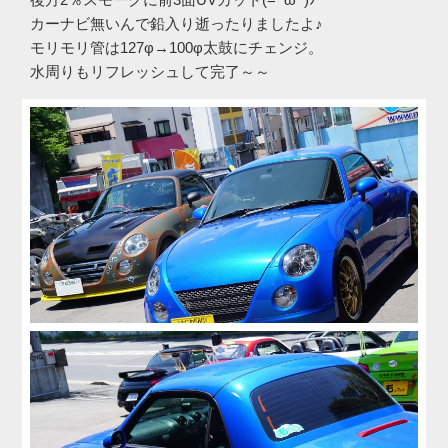
カーナビ無いんで鉛入り逝ったりましたよ♪
モリモリ管は127φ→100φ太鼓にチェンジ。
水周りもリフレッシュして完了～～