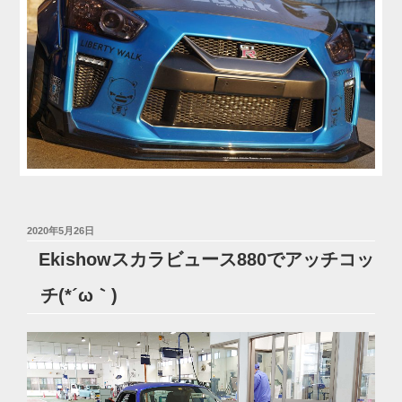
投
2020年5月26日
稿
Ekishowスカラビュース880でアッチコッ
日:
チ(*´ω｀)