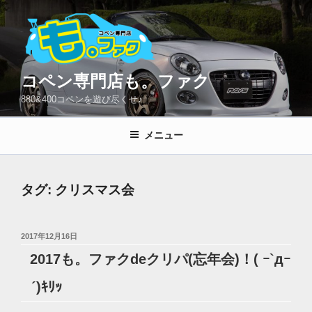
コ
ン
テ
ン
ツ
コペン専門店も。ファク
へ
880&400コペンを遊び尽くせ♪
ス
キ
メニュー
ッ
プ
タグ:
クリスマス会
投
2017年12月16日
稿
2017も。ファクdeクリパ(忘年会)！( ｰ`дｰ
日:
´)ｷﾘｯ