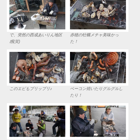
で、突然の西成あいりん地区
赤穂の牡蠣メチャ美味かっ
感(笑)
た！
このエビもプリップリ♪
ベーコン焼いたりグルグルし
たり！