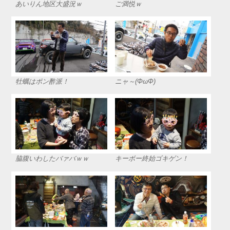
あいりん地区大盛況ｗ
ご満悦ｗ
牡蠣はポン酢派！
ニャ～(ΦωΦ)
脇腹いわしたバァバｗｗ
キーボー終始ゴキゲン！