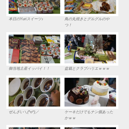
本日のYuriスイーツ♪
鳥の丸焼きとグルグルのや
つ！
御当地土産イッパイ！！
盆栽とクラブハリエｗｗｗ
ぜんざい＼(^o^)／
ケーキだけでもナン個あった
かｗｗ