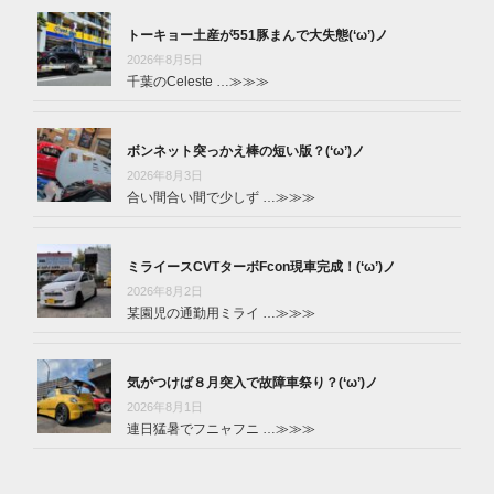
トーキョー土産が551豚まんで大失態(‘ω’)ノ
2026年8月5日
千葉のCeleste …
≫≫≫
ボンネット突っかえ棒の短い版？(‘ω’)ノ
2026年8月3日
合い間合い間で少しず …
≫≫≫
ミライースCVTターボFcon現車完成！(‘ω’)ノ
2026年8月2日
某園児の通勤用ミライ …
≫≫≫
気がつけば８月突入で故障車祭り？(‘ω’)ノ
2026年8月1日
連日猛暑でフニャフニ …
≫≫≫