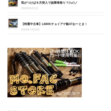
気がつけば８月突入で故障車祭り？(‘ω’)ノ
2026年8月1日
【特選中古車】L880Kチョイアゲ銀ATおーとま！
2026年7月31日