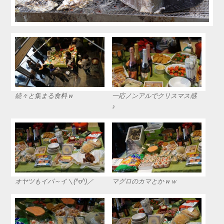
続々と集まる食料ｗ
一応ノンアルでクリスマス感
♪
オヤツもイパ～イ＼(^o^)／
マグロのカマとかｗｗ