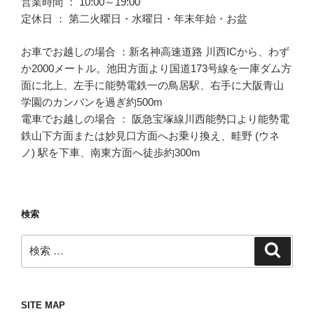
営業時間 ： 10:00～19:00
定休日 ： 第二火曜日・水曜日・年末年始・お盆
お車でお越しの場合 ：新名神高速道路 川西ICから、わず
か2000メートル。池田方面より国道173号線を一庫ダム方
面に北上、左手に能勢電鉄一の鳥居駅、右手に大阪青山
学園のカンバンを過ぎ約500m
電車でお越しの場合 ： 阪急宝塚線川西能勢口より能勢電
鉄山下方面または妙見口方面へお乗り換え、畦野 (ウネ
ノ) 駅を下車、南東方面へ徒歩約300m
検索
検
検
索
索:
SITE MAP