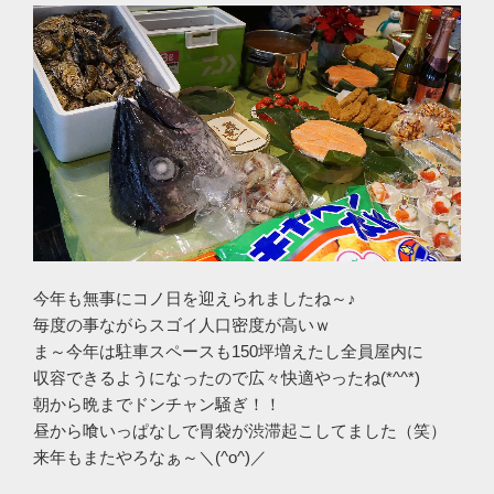
今年も無事にコノ日を迎えられましたね～♪
毎度の事ながらスゴイ人口密度が高いｗ
ま～今年は駐車スペースも150坪増えたし全員屋内に
収容できるようになったので広々快適やったね(*^^*)
朝から晩までドンチャン騒ぎ！！
昼から喰いっぱなしで胃袋が渋滞起こしてました（笑）
来年もまたやろなぁ～＼(^o^)／