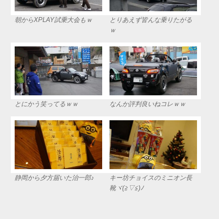
朝からXPLAY試乗大会もｗ
とりあえず皆んな乗りたがる
ｗ
とにかう笑ってるｗｗ
なんか評判良いねコレｗｗ
静岡から夕方届いた治一郎♪
キー坊チョイスのミニオン長
靴ヾ(≧▽≦)ﾉ