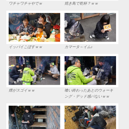
ワチャワチャやでｗ
焼き鳥で乾杯？ｗｗ
イッパイこぼすｗｗ
カマータ～イム♪
煙がスゴイｗｗ
喰い終わったあとのウォーキ
ング・デッド感パないｗｗ