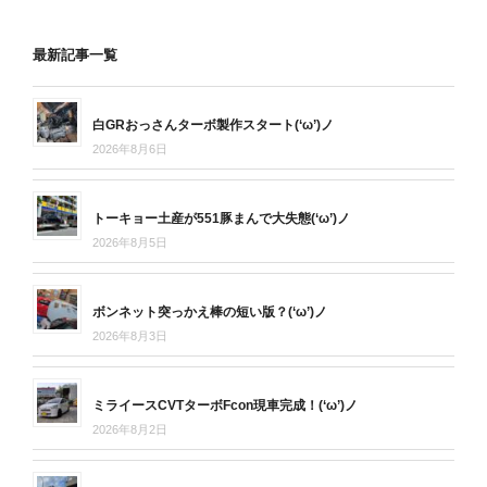
最新記事一覧
白GRおっさんターボ製作スタート(‘ω’)ノ
2026年8月6日
トーキョー土産が551豚まんで大失態(‘ω’)ノ
2026年8月5日
ボンネット突っかえ棒の短い版？(‘ω’)ノ
2026年8月3日
ミライースCVTターボFcon現車完成！(‘ω’)ノ
2026年8月2日