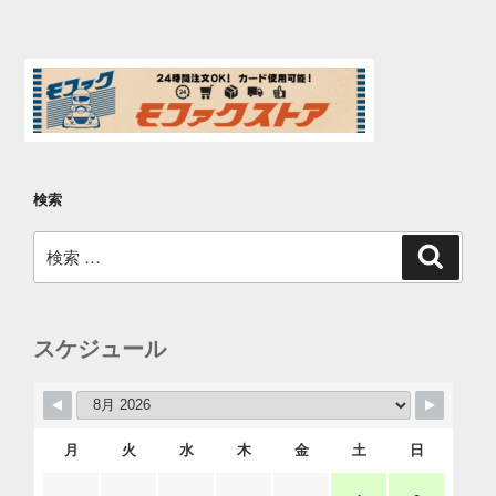
検索
検
検
索
索:
スケジュール
月
火
水
木
金
土
日