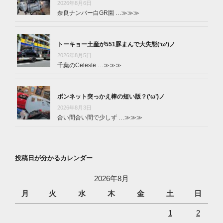
2026年8月6日
奈良ナンバー白GR園 …
≫≫≫
トーキョー土産が551豚まんで大失態(‘ω’)ノ
2026年8月5日
千葉のCeleste …
≫≫≫
ボンネット突っかえ棒の短い版？(‘ω’)ノ
2026年8月3日
合い間合い間で少しず …
≫≫≫
投稿日が分かるカレンダー
2026年8月
月
火
水
木
金
土
日
1
2