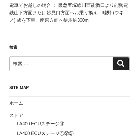
電車でお越しの場合 ： 阪急宝塚線川西能勢口より能勢電
鉄山下方面または妙見口方面へお乗り換え、畦野 (ウネ
ノ) 駅を下車、南東方面へ徒歩約300m
検索
検
検
索
索:
SITE MAP
ホーム
ストア
LA400 ECUステージ④
LA400 ECUステージ①②③