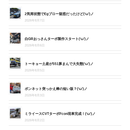
2気筒状態でEgブロー疑惑だったけど(‘ω’)ノ
2026年8月7日
白GRおっさんターボ製作スタート(‘ω’)ノ
2026年8月6日
トーキョー土産が551豚まんで大失態(‘ω’)ノ
2026年8月5日
ボンネット突っかえ棒の短い版？(‘ω’)ノ
2026年8月3日
ミライースCVTターボFcon現車完成！(‘ω’)ノ
2026年8月2日