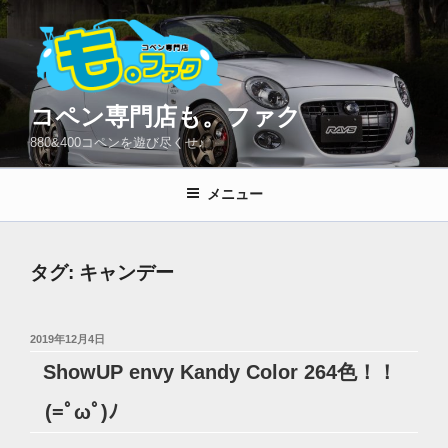
コ
ン
テ
ン
ツ
コペン専門店も。ファク
へ
880&400コペンを遊び尽くせ♪
ス
キ
メニュー
ッ
プ
タグ:
キャンデー
投
2019年12月4日
稿
ShowUP envy Kandy Color 264色！！
日:
(=ﾟωﾟ)ﾉ