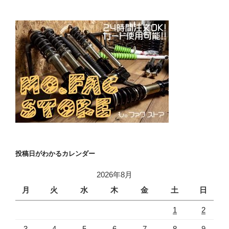
投稿日がわかるカレンダー
2026年8月
月
火
水
木
金
土
日
1
2
3
4
5
6
7
8
9