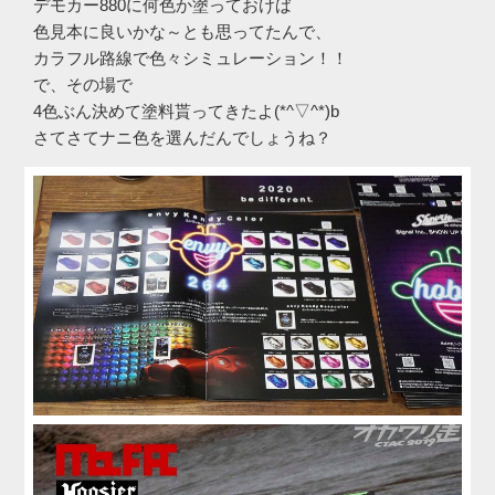
デモカー880に何色か塗っておけば
色見本に良いかな～とも思ってたんで、
カラフル路線で色々シミュレーション！！
で、その場で
4色ぶん決めて塗料貰ってきたよ(*^▽^*)b
さてさてナニ色を選んだんでしょうね？