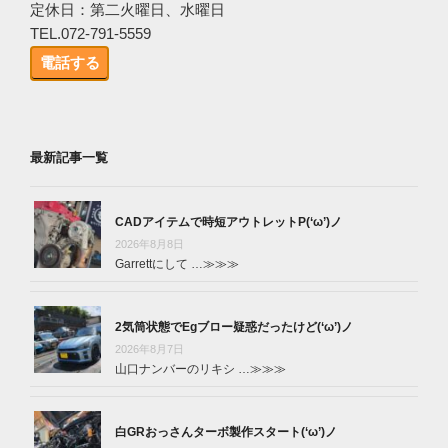
定休日：第二火曜日、水曜日
TEL.072-791-5559
電話する
最新記事一覧
CADアイテムで時短アウトレットP(‘ω’)ノ
2026年8月8日
Garrettにして …
≫≫≫
2気筒状態でEgブロー疑惑だったけど(‘ω’)ノ
2026年8月7日
山口ナンバーのリキシ …
≫≫≫
白GRおっさんターボ製作スタート(‘ω’)ノ