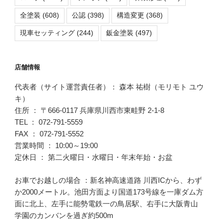
全塗装
(608)
公認
(398)
構造変更
(368)
現車セッティング
(244)
鈑金塗装
(497)
店舗情報
代表者（サイト運営責任者）： 森本 祐樹（モリモト ユウ
キ）
住所 ： 〒666-0117 兵庫県川西市東畦野 2-1-8
TEL ： 072-791-5559
FAX ： 072-791-5552
営業時間 ： 10:00～19:00
定休日 ： 第二火曜日・水曜日・年末年始・お盆
お車でお越しの場合 ：新名神高速道路 川西ICから、わず
か2000メートル。池田方面より国道173号線を一庫ダム方
面に北上、左手に能勢電鉄一の鳥居駅、右手に大阪青山
学園のカンバンを過ぎ約500m