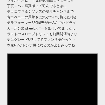
ワイルドスピード世界観堪能できて幸せｗ
丁度コペン写真撮って遊んでるときに
チョコプラ＆シソンヌの温泉チャンネルで
青コペニ―の異常さに気がついて貰えた(笑)
テラフォーマー880園児が仕込んでたドライ
カーボン製wheelカバーも気付いてましたよ。
ラストのスロープドリフトも前回開催時より
更にグレードUPしててファンサ凄かった～
本家PVがドンナ風になるのか楽しみっすね