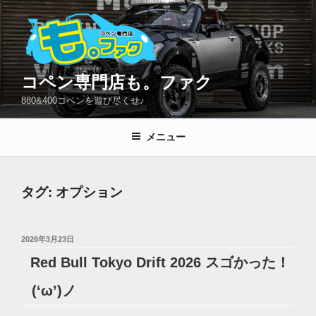
コ
ン
テ
ン
ツ
コペン専門店も。ファク
へ
880&400コペンを遊び尽くせ♪
ス
キ
メニュー
ッ
プ
タグ:
オプション
投
2026年3月23日
稿
Red Bull Tokyo Drift 2026 スゴかった！
日:
(‘ω’)ノ