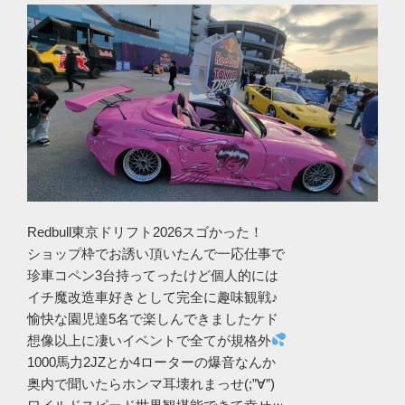
Redbull東京ドリフト2026スゴかった！
ショップ枠でお誘い頂いたんで一応仕事で
珍車コペン3台持ってったけど個人的には
イチ魔改造車好きとして完全に趣味観戦♪
愉快な園児達5名で楽しんできましたケド
想像以上に凄いイベントで全てが規格外
1000馬力2JZとか4ローターの爆音なんか
奥内で聞いたらホンマ耳壊れまっせ(;”∀”)