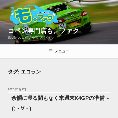
コ
ン
テ
ン
ツ
コペン専門店も。ファク
へ
880&400コペンを遊び尽くせ♪
ス
キ
メニュー
ッ
プ
タグ:
エコラン
投
2020年1月22日
稿
余韻に浸る間もなく来週末K4GPの準備～
日:
(;・∀・)