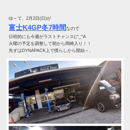
ゆ～て、2月2日(日)が
富士K4GP冬7時間
なので
日程的にも今週がラストチャンス(;^_^A
火曜の予定を調整して朝から岡崎入り！！
先ずはDYNAPACK上で慣らしから開始～。