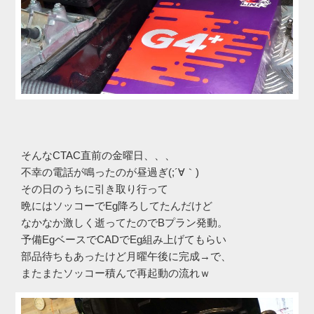
そんなCTAC直前の金曜日、、、
不幸の電話が鳴ったのが昼過ぎ(;´∀｀)
その日のうちに引き取り行って
晩にはソッコーでEg降ろしてたんだけど
なかなか激しく逝ってたのでBプラン発動。
予備EgベースでCADでEg組み上げてもらい
部品待ちもあったけど月曜午後に完成→で、
またまたソッコー積んで再起動の流れｗ