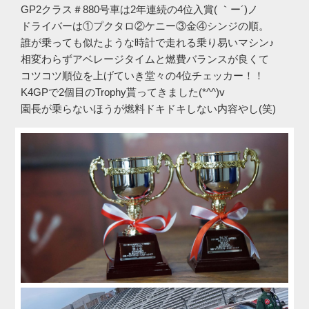
GP2クラス＃880号車は2年連続の4位入賞( ｀ー´)ノ
ドライバーは①プクタロ②ケニー③金④シンジの順。
誰が乗っても似たような時計で走れる乗り易いマシン♪
相変わらずアベレージタイムと燃費バランスが良くて
コツコツ順位を上げていき堂々の4位チェッカー！！
K4GPで2個目のTrophy貰ってきました(*^^)v
園長が乗らないほうが燃料ドキドキしない内容やし(笑)