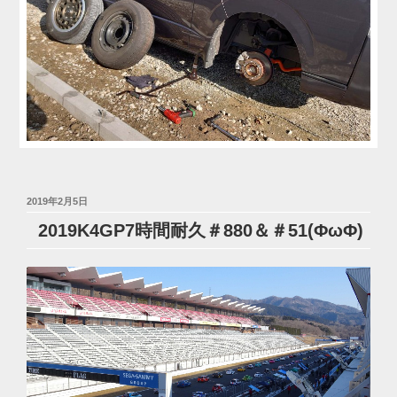
投
2019年2月5日
稿
2019K4GP7時間耐久＃880＆＃51(ΦωΦ)
日: