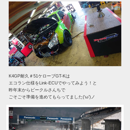
K4GP耐久＃51ケローブGT-Kは
エコラン仕様をLink-ECUでやってみよう！と
昨年末からビークルさんちで
ごそごそ準備を進めてもらってました(‘ω’)ノ