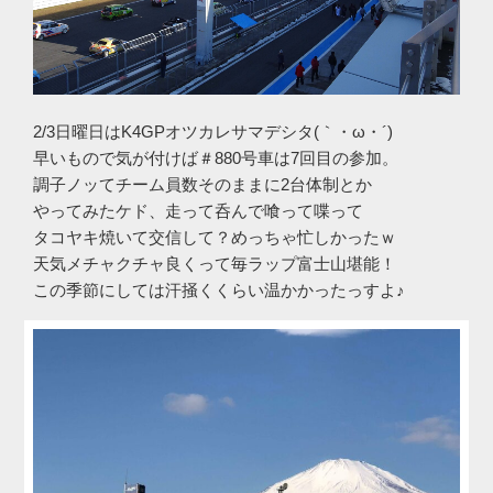
2/3日曜日はK4GPオツカレサマデシタ(｀・ω・´)ゞ
早いもので気が付けば＃880号車は7回目の参加。
調子ノッてチーム員数そのままに2台体制とか
やってみたケド、走って呑んで喰って喋って
タコヤキ焼いて交信して？めっちゃ忙しかったｗ
天気メチャクチャ良くって毎ラップ富士山堪能！
この季節にしては汗掻くくらい温かかったっすよ♪