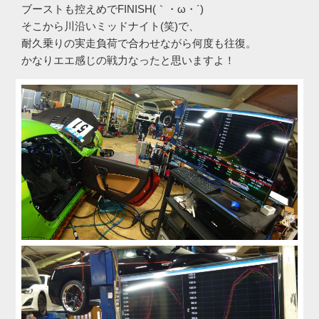
ブーストも控えめでFINISH(｀・ω・´)ゞ
そこから川沿いミッドナイト(笑)で、
耐久乗りの実走負荷で合わせながら何度も往復。
かなりエエ感じの戦力なったと思いますよ！