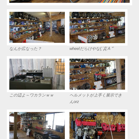
なんか広なった？
wheelだらけやな(;´Д`A “`
この辺よ～ワカランｗｗ
ヘルメットが上手く展示でき
んorz