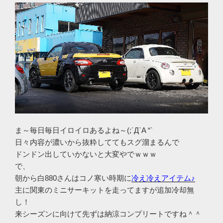
ま～毎日毎日イロイロあるよね～(;´Д`A “`
日々内容が濃いから抜粋しててもスグ溜まるんで
ドンドン出していかないと大変やでｗｗｗ
で、
朝から白880さんはコノ寒い時期に
冷え冷えアイテム♪
主に関東のミニサーキットを走ってますが追加冷却無
し！
来シーズンに向けて先ずは納涼コンプリートですね＾＾