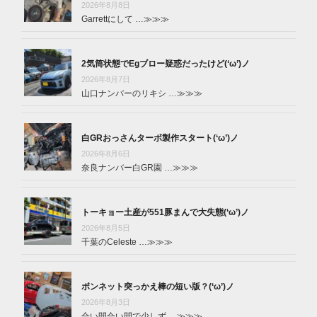
2026年8月8日
Garrettにして …
≫≫≫
2気筒状態でEgブロー疑惑だったけど(‘ω’)ノ
2026年8月7日
山口ナンバーのリキシ …
≫≫≫
白GRおっさんターボ製作スタート(‘ω’)ノ
2026年8月6日
奈良ナンバー白GR園 …
≫≫≫
トーキョー土産が551豚まんで大失態(‘ω’)ノ
2026年8月5日
千葉のCeleste …
≫≫≫
ボンネット突っかえ棒の短い版？(‘ω’)ノ
2026年8月3日
合い間合い間で少しず …
≫≫≫