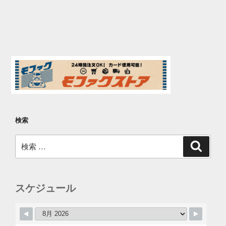
検索
検
検
索
索:
スケジュール