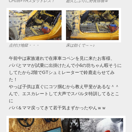
CP035+YHスタッドレス！
超久しぶりに野良徘徊ｗ
点付け地獄・・・
床は効くで～～♪
午前中は家族連れで在庫車コペンを見に来たお客様、
パパとママが試乗に出掛けたんで小6の坊ちゃん暇そうに
してたから2階でGTシュミレーターで鈴鹿走らせてみ
た！
やっぱ子供は直ぐにコツ掴むから教え甲斐があるな＾＾
んで、エスカレートして大声でスパルタ特訓してるとこ
に
パパ＆ママ戻ってきて若干気まずかったやんｗｗ