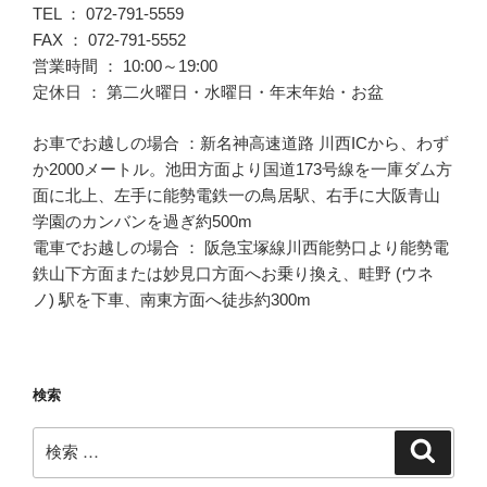
TEL ： 072-791-5559
FAX ： 072-791-5552
営業時間 ： 10:00～19:00
定休日 ： 第二火曜日・水曜日・年末年始・お盆
お車でお越しの場合 ：新名神高速道路 川西ICから、わず
か2000メートル。池田方面より国道173号線を一庫ダム方
面に北上、左手に能勢電鉄一の鳥居駅、右手に大阪青山
学園のカンバンを過ぎ約500m
電車でお越しの場合 ： 阪急宝塚線川西能勢口より能勢電
鉄山下方面または妙見口方面へお乗り換え、畦野 (ウネ
ノ) 駅を下車、南東方面へ徒歩約300m
検索
検
検
索
索: