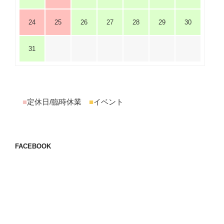
24
25
26
27
28
29
30
31
■
定休日/臨時休業
■
イベント
FACEBOOK