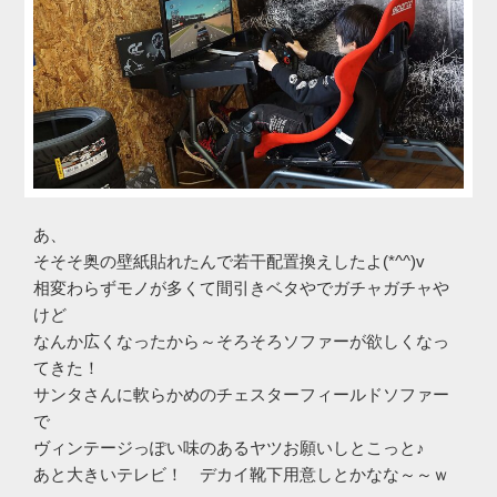
あ、
そそそ奥の壁紙貼れたんで若干配置換えしたよ(*^^)v
相変わらずモノが多くて間引きベタやでガチャガチャや
けど
なんか広くなったから～そろそろソファーが欲しくなっ
てきた！
サンタさんに軟らかめのチェスターフィールドソファー
で
ヴィンテージっぽい味のあるヤツお願いしとこっと♪
あと大きいテレビ！ デカイ靴下用意しとかなな～～ｗ