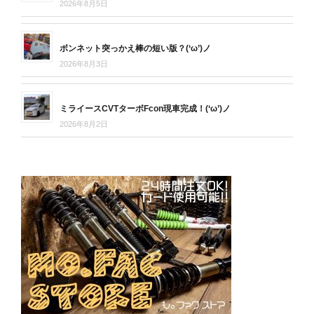
2026年8月5日
ボンネット突っかえ棒の短い版？(‘ω’)ノ
2026年8月3日
ミライースCVTターボFcon現車完成！(‘ω’)ノ
2026年8月2日