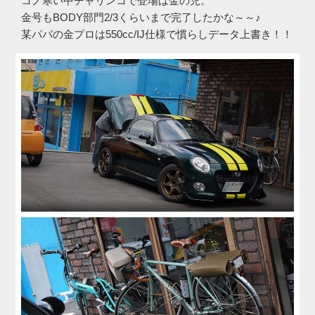
コノ寒い中チャリンコで登場は金の児。
金号もBODY部門2/3くらいまで完了したかな～～♪
某パパの金プロは550cc/IJ仕様で慣らしデータ上書き！！