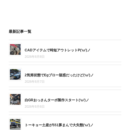
最新記事一覧
CADアイテムで時短アウトレットP(‘ω’)ノ
2026年8月8日
2気筒状態でEgブロー疑惑だったけど(‘ω’)ノ
2026年8月7日
白GRおっさんターボ製作スタート(‘ω’)ノ
2026年8月6日
トーキョー土産が551豚まんで大失態(‘ω’)ノ