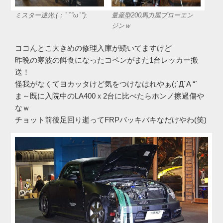
ミスター逆光:(；ﾞﾟ”ωﾟ”):
量産型200馬力風ブローエン
ジンｗ
ココんとこ大きめの修理入庫が続いてますけど
昨晩の寒波の餌食になったコペンがまた1台レッカー搬
送！
怪我がなくてヨカッタけど気をつけなはれやぁ(;´Д`A “`
ま～既に入院中のLA400ｘ2台に比べたらホンノ擦過傷や
なｗ
チョット前後足回り逝ってFRPバッキバキなだけやわ(笑)