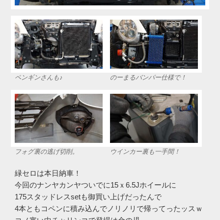
ペンギンさんも♪
のーまるバンパー仕様で！
フォグ裏の逃げ切削。
ウインカー裏も一手間！
緑セロは本日納車！
今回のナンヤカンヤついでに15ｘ6.5Jホイールに
175スタッドレスsetも御買い上げだったんで
4本ともコペンに積み込んでノリノリで帰ってったッスｗ