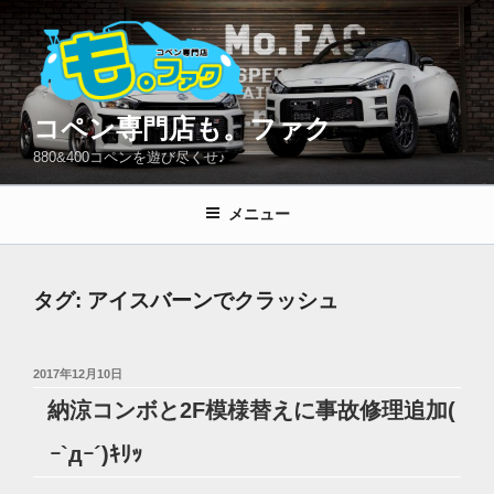
コ
ン
テ
ン
ツ
コペン専門店も。ファク
へ
880&400コペンを遊び尽くせ♪
ス
キ
メニュー
ッ
プ
タグ:
アイスバーンでクラッシュ
投
2017年12月10日
稿
納涼コンボと2F模様替えに事故修理追加(
日:
ｰ`дｰ´)ｷﾘｯ