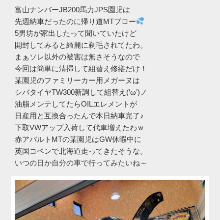
富山ナンバーJB200馬力JPS園児は
先週納車だったのに帰り道MTブロー
5男坊が家出したって聞いていたけど
開封してみると綺麗に剃毛されてたわ。
まぁソレ以外の被害は無さそうなので
今回は簡単に清掃して組替え修繕だけ！
某園児のファミリーカー用メガーヌは
シバタイヤTW300新調して組替え(‘ω’)ノ
油脂メンテしてたらOILエレメントが
日産用と互換合ったんで本日納車完了♪
下取VWアップ入荷して代車増えたわｗ
赤アバルトMTの某園児はGW休暇中に
英国コペンで北海道走ってきたそうな。
いつの日か自分の車で行ってみたいね～