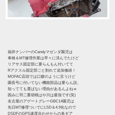
福井ナンバーのCandyマゼンダ園児は
車検＆MT修理作業は早々に済んでたけど
リアサス固定部に要らんもん付いてて
Rアクスル固定部ごと割れて追加修繕！
MOFAC店頭では口癖のように言うけど
園長号に付いてない機能部品は要らん説。
知ってても選ばない理由があるんよねｗ
因みに羽二重胡桃はや川は最強です(笑)
名古屋のアゲートグレーGBC14園児は
先日MT修理ついでにLSD＆4.9化なので
DSDFのGPS速度合わせからの各ギア