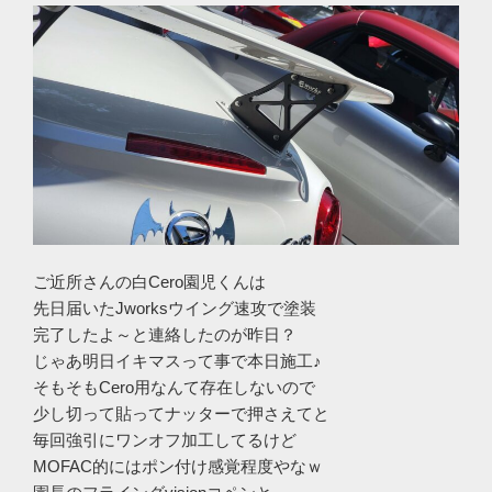
ご近所さんの白Cero園児くんは
先日届いたJworksウイング速攻で塗装
完了したよ～と連絡したのが昨日？
じゃあ明日イキマスって事で本日施工♪
そもそもCero用なんて存在しないので
少し切って貼ってナッターで押さえてと
毎回強引にワンオフ加工してるけど
MOFAC的にはポン付け感覚程度やなｗ