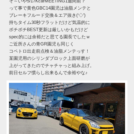
そ～いや5/17KcarMEETING1週間前？
って事で黄色GBC14園児は油脂メンテと
ブレーキフルード交換＆エア抜き(‘◇’)ゞ
持ちタイム30秒フラットだけど気温的に
ボチボチBEST更新は厳しいかもだけど
spec的には余裕だと思てる園長でしたｗ
ご近所さんの青GR園児も同じく
コペトロ出走前点検＆油脂メンテっす！
某園児用のシリンダブロック上面研磨が
上がってきたのでチャチャっと組み上げ。
前日セルフ慣らし出来るんで余裕やな♪