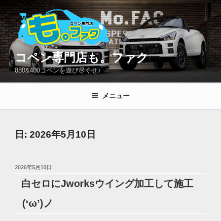
コ
ン
テ
ン
ツ
コペン専門店も。ファク
へ
880&400コペンを遊び尽くせ♪
ス
キ
メニュー
ッ
プ
日:
2026年5月10日
投
2026年5月10日
稿
白セロにJworksウイング加工して施工
日:
(‘ω’)ノ