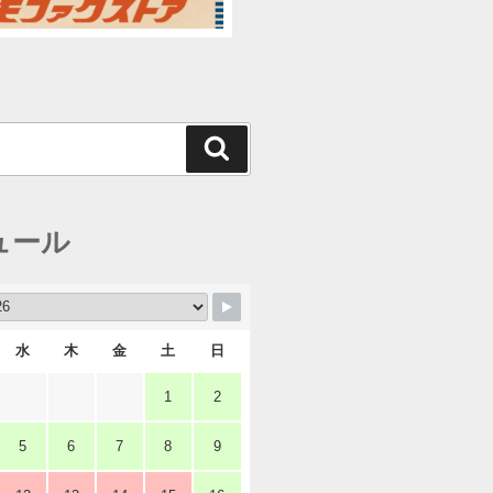
検
索
ュール
水
木
金
土
日
1
2
5
6
7
8
9