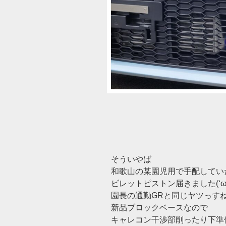
そういやば
和歌山の某園児用で手配してい
ビレットピストン届きました(‘ω
園長の通勤GRと同じヤツっすね
新品ブロックベースなので
キャレコン干渉部削ったり下準