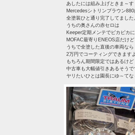
あしたには組み上げときま～す
Mercedesシトリンブラウン88
全塗装ひと通り完了してました
うちの奥さんの赤セロは
Keeper定期メンテでピカピカ
MOFAC最寄りENEOS店だけど
うちで全塗した直後の車両なら
2万円でコーティングできます
もちろん期間限定ではあるけど
中古車も大幅値引きあるそうで
ヤリたいひとは園長にゆ～てな