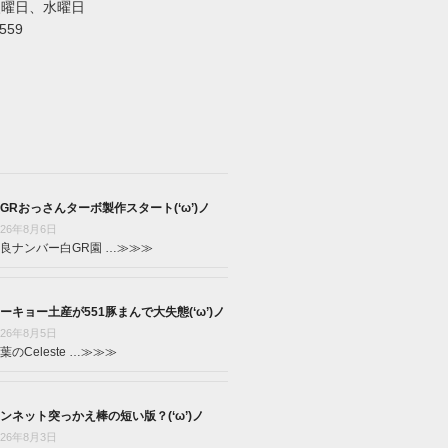
火曜日、水曜日
5559
GRおっさんターボ製作スタート(‘ω’)ノ
026年8月6日
良ナンバー白GR園 …
≫≫≫
ーキョー土産が551豚まんで大失態(‘ω’)ノ
026年8月5日
葉のCeleste …
≫≫≫
ンネット突っかえ棒の短い版？(‘ω’)ノ
026年8月3日