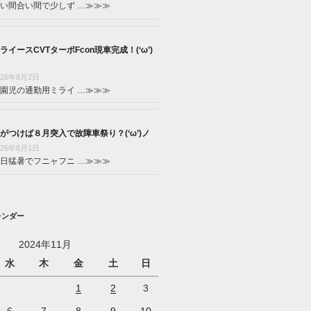
い間合い間で少しず …
≫≫≫
ライースCVTターボFcon現車完成！(‘ω’)
026年8月2日
園児の通勤用ミライ …
≫≫≫
がつけば８月突入で故障車祭り？(‘ω’)ノ
026年8月1日
日猛暑でフニャフニ …
≫≫≫
レンダー
2024年11月
水
木
金
土
日
1
2
3