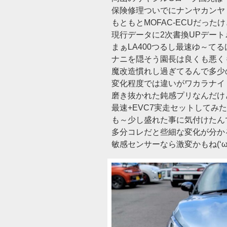
保険修理ついでにナンヤカンヤ
もともとMOFAC-ECUだったけ
現行データに2次書換UPデート
まぁLA400つるし最速ゆ～てる
ナニを隠そう園長は良くも悪く
魔改造慣れし過ぎてるんで多少
変化程度では違いがワカラナイ
磨き抜かれた鈍感プリなんだけ
最速+EVC7実走セットしてみ
も～少し盛れた事に気付けたん
多分コレだと些細な変化が分か
敏感センサーなら激変かもね(‘ω