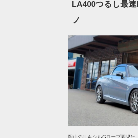
LA400つるし最速E
日:
ノ
岡山のリキシルGローブ園児は