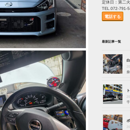
定休日：第二
TEL.072-791-
電話する
最新記事一覧
白
2
奈
ト
2
千
ボ
2