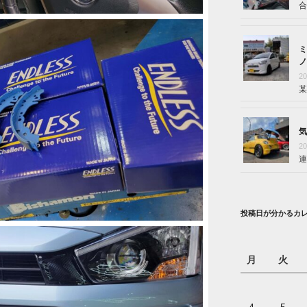
合
ミ
ノ
2
某
気
2
連
投稿日が分かるカ
月
火