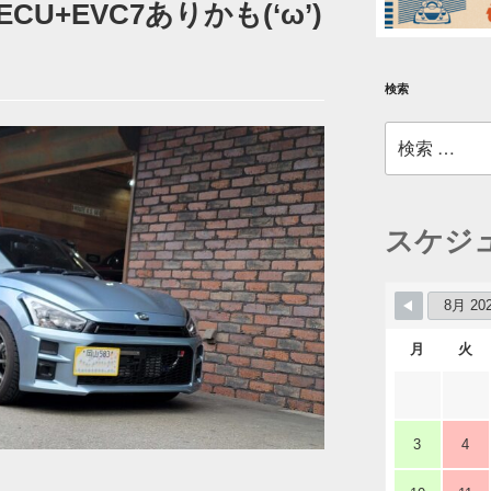
CU+EVC7ありかも(‘ω’)
検索
検
索:
スケジ
月
火
3
4