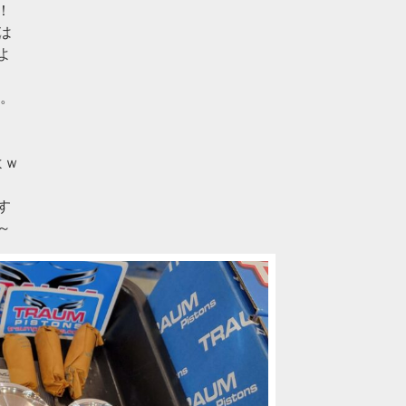
！
0は
よ
に。
よｗ
す
～