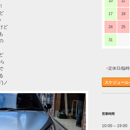
10
11
！
ど
17
18
♪
けど
24
25
も
31
の
ど
たら
■
定休日/臨
で
る
’)ノ
スケジュール
営業時間
10:00 – 19:00