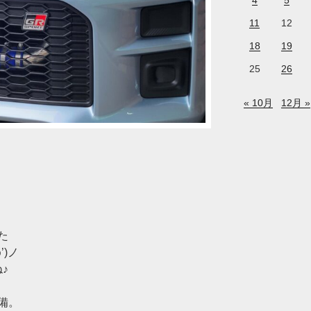
4
5
11
12
18
19
25
26
« 10月
12月 »
た
’)ノ
♪
備。