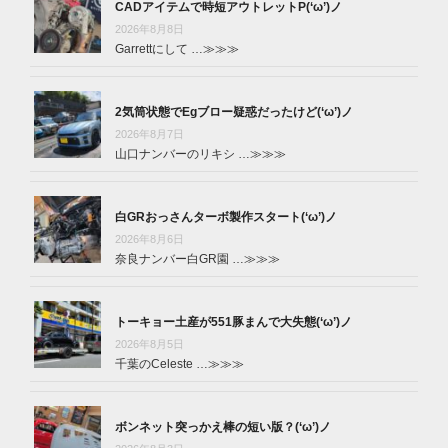
CADアイテムで時短アウトレットP(‘ω’)ノ
2026年8月8日
Garrettにして …
≫≫≫
2気筒状態でEgブロー疑惑だったけど(‘ω’)ノ
2026年8月7日
山口ナンバーのリキシ …
≫≫≫
白GRおっさんターボ製作スタート(‘ω’)ノ
2026年8月6日
奈良ナンバー白GR園 …
≫≫≫
トーキョー土産が551豚まんで大失態(‘ω’)ノ
2026年8月5日
千葉のCeleste …
≫≫≫
ボンネット突っかえ棒の短い版？(‘ω’)ノ