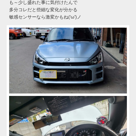
も～少し盛れた事に気付けたんで
多分コレだと些細な変化が分かる
敏感センサーなら激変かもね(‘ω’)ノ