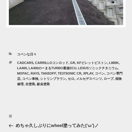
カ
コペンな日々
テ
タ
CADCARS
,
CARRILLOコンロッド
,
GR
,
KFビレットピストン
,
L880K
,
ゴ
グ
LA400
,
LA400のーまるTURBO最速ECU
,
LEXUSソニックチタニウム
,
リ
MOFAC
,
RAYS
,
TAKEOFF
,
TE37SONIC CR
,
XPLAY
,
コペン
,
コペン専門
ー
店
,
コペン車検
,
シトリンブラウン
,
セロ
,
メルセデスベンツ
,
ローブ
,
保険
修理
,
全塗装
,
鈑金塗装
投
過
前
稿
去
めちゃ久しぶりにwheel塗ってみた(‘ω’)ノ
ナ
の