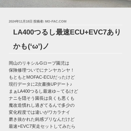
投
2024年11月18日
投稿者:
MO-FAC.COM
稿
LA400つるし最速ECU+EVC7あり
日:
かも(‘ω’)ノ
岡山のリキシルGローブ園児は
保険修理ついでにナンヤカンヤ！
もともとMOFAC-ECUだったけど
現行データに2次書換UPデート♪
まぁLA400つるし最速ゆ～てるけど
ナニを隠そう園長は良くも悪くも
魔改造慣れし過ぎてるんで多少の
変化程度では違いがワカラナイ
磨き抜かれた鈍感プリなんだけど
最速+EVC7実走セットしてみたら