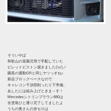
そういやば
和歌山の某園児用で手配していた
ビレットピストン届きました(‘ω’)ノ
園長の通勤GRと同じヤツっすね♪
新品ブロックベースなので
キャレコン干渉部削ったり下準備。
あしたには組み上げときま～す！
Mercedesシトリンブラウン880は
全塗装ひと通り完了してましたよ
うちの奥さんの赤セロは