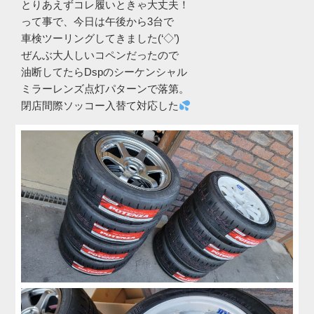
とりあえずコレ履いときゃ大丈夫！
って事で、今日は午後から3台で
車検ツーリングしてきました(‘◇’)ゞ
ぜんぶ大人しいコペンだったので
油断してたらDspのシーケンシャル
ミラーレンズ点灯パターンで落第。
閉店間際ソッコー入替て対応した