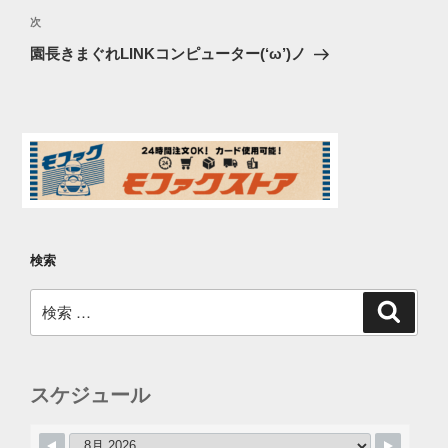
ビ
投
次
次
稿
ゲ
の
園長きまぐれLINKコンピューター(‘ω’)ノ
投
ー
稿
シ
ョ
ン
検索
検
検
索
索:
スケジュール