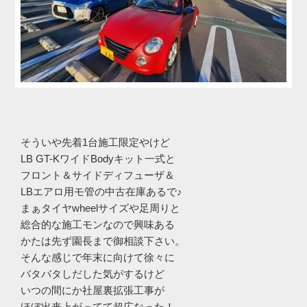
そういや先着1台施工限定やけど
LB GT-KワイドBodyキット一式と
フロント＆サイドディフューザ＆
LBエアロ用モ管の中古在庫あるで♪
まぁタイヤwheelサイズや足周りと
総合的な施工モンなので興味ある
かたは先ず園長まで御相談下さい。
そんな感じで年末に向けて徐々に
バタバタしだした気がするけど
いつの間にか社屋裏拡張工事が
ほぼ出来上がってて超広なった！