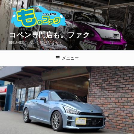
コ
ン
テ
ン
ツ
コペン専門店も。ファク
へ
880&400コペンを遊び尽くせ♪
ス
キ
メニュー
ッ
プ