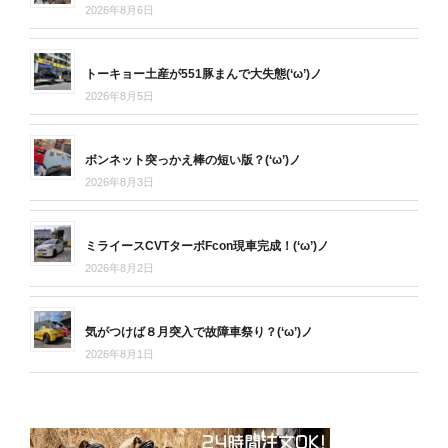
2026年8月6日
トーキョー土産が551豚まんで大失態(‘ω’)ノ
2026年8月5日
ボンネット突っかえ棒の短い版？(‘ω’)ノ
2026年8月3日
ミライースCVTターボFcon現車完成！(‘ω’)ノ
2026年8月2日
気がつけば８月突入で故障車祭り？(‘ω’)ノ
2026年8月1日