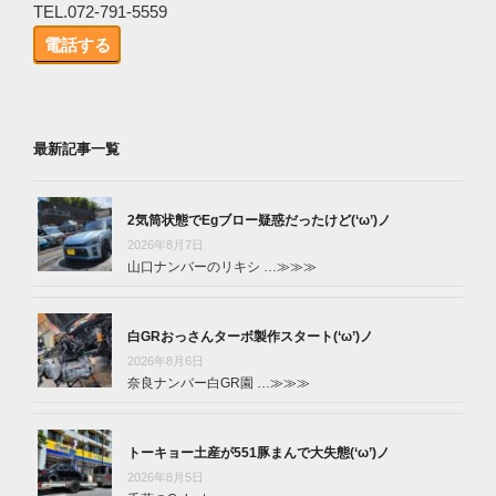
TEL.072-791-5559
電話する
最新記事一覧
2気筒状態でEgブロー疑惑だったけど(‘ω’)ノ
2026年8月7日
山口ナンバーのリキシ …
≫≫≫
白GRおっさんターボ製作スタート(‘ω’)ノ
2026年8月6日
奈良ナンバー白GR園 …
≫≫≫
トーキョー土産が551豚まんで大失態(‘ω’)ノ
2026年8月5日