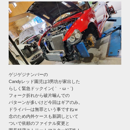
ゲジゲジナンバーの
Candyレッド園児は3男坊が家出した
らしく緊急ドックイン(｀・ω・´)ゞ
フォーク折れから破片噛んでの
パターンが多いけど今回はギアのみ。
ドライバ―は無罪という事ですねｗ
念のため内外ケースも新調しといて
ついで依頼のファイナル変更と