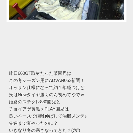
昨日660GT取材だった某園児は
この冬シーズン用にADVAN052新調！
オッサン仕様になって約１年経つけど
実はNewタイヤ履くのん初めてやでｗ
姫路のスチグレ880園児と
チョイアゲ黄黒ｘPLAY園児は
良いペースで距離伸ばして油脂メンテ♪
先週まで夏やったのに？
いきなり冬の寒さなってきた？(;’∀’)