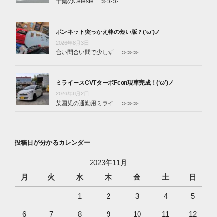
千葉のCeleste …
≫≫≫
ボンネット突っかえ棒の短い版？(‘ω’)ノ
2026年8月3日
合い間合い間で少しず …
≫≫≫
ミライースCVTターボFcon現車完成！(‘ω’)ノ
2026年8月2日
某園児の通勤用ミライ …
≫≫≫
投稿日が分かるカレンダー
2023年11月
月
火
水
木
金
土
日
1
2
3
4
5
6
7
8
9
10
11
12