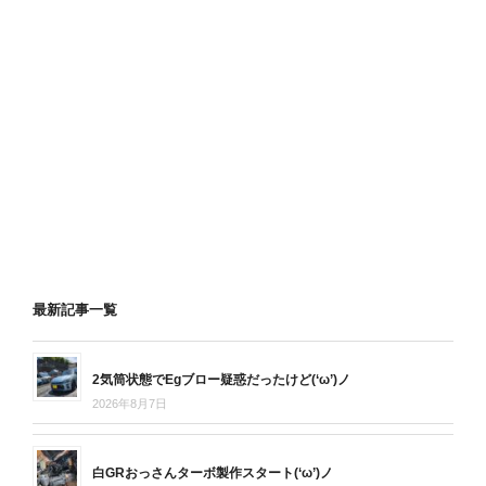
最新記事一覧
2気筒状態でEgブロー疑惑だったけど(‘ω’)ノ
2026年8月7日
白GRおっさんターボ製作スタート(‘ω’)ノ