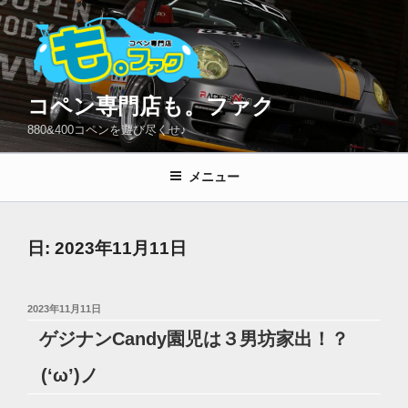
コ
ン
テ
ン
ツ
コペン専門店も。ファク
へ
880&400コペンを遊び尽くせ♪
ス
キ
メニュー
ッ
プ
日:
2023年11月11日
投
2023年11月11日
稿
ゲジナンCandy園児は３男坊家出！？
日:
(‘ω’)ノ