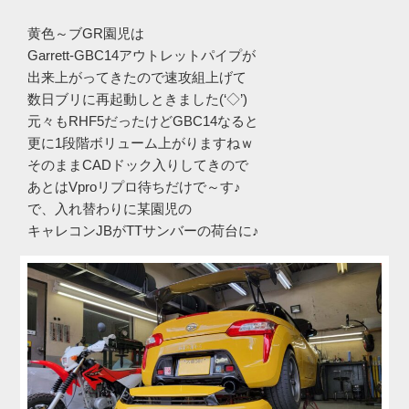
黄色～ブGR園児は
Garrett-GBC14アウトレットパイプが
出来上がってきたので速攻組上げて
数日ブリに再起動しときました(‘◇’)ゞ
元々もRHF5だったけどGBC14なると
更に1段階ボリューム上がりますねｗ
そのままCADドック入りしてきので
あとはVproリプロ待ちだけで～す♪
で、入れ替わりに某園児の
キャレコンJBがTTサンバーの荷台に♪