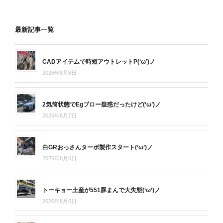
最新記事一覧
CADアイテムで時短アウトレットP(‘ω’)ノ
2026年8月8日
2気筒状態でEgブロー疑惑だったけど(‘ω’)ノ
2026年8月7日
白GRおっさんターボ製作スタート(‘ω’)ノ
2026年8月6日
トーキョー土産が551豚まんで大失態(‘ω’)ノ
2026年8月5日