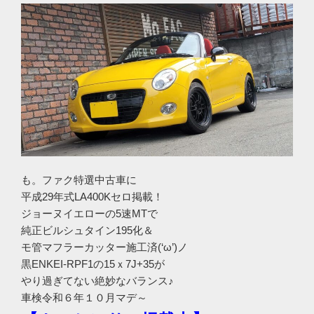
も。ファク特選中古車に
平成29年式LA400Kセロ掲載！
ジョーヌイエローの5速MTで
純正ビルシュタイン195化＆
モ管マフラーカッター施工済(‘ω’)ノ
黒ENKEI-RPF1の15ｘ7J+35が
やり過ぎてない絶妙なバランス♪
車検令和６年１０月マデ～