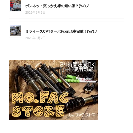
ボンネット突っかえ棒の短い版？(‘ω’)ノ
2026年8月3日
ミライースCVTターボFcon現車完成！(‘ω’)ノ
2026年8月2日