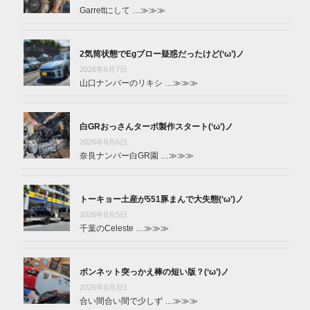
Garrettにして …
≫≫≫
2気筒状態でEgブロー疑惑だったけど(‘ω’)ノ
2026年8月7日
山口ナンバーのリキシ …
≫≫≫
白GRおっさんターボ製作スタート(‘ω’)ノ
2026年8月6日
奈良ナンバー白GR園 …
≫≫≫
トーキョー土産が551豚まんで大失態(‘ω’)ノ
2026年8月5日
千葉のCeleste …
≫≫≫
ボンネット突っかえ棒の短い版？(‘ω’)ノ
2026年8月3日
合い間合い間で少しず …
≫≫≫