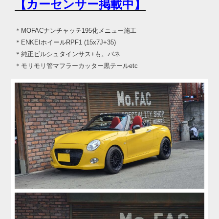
【カーセンサー掲載中】
＊MOFACナンチャッテ195化メニュー施工
＊ENKEIホイールRPF1 (15x7J+35)
＊純正ビルシュタインサス+も。バネ
＊モリモリ管マフラーカッター黒テールetc