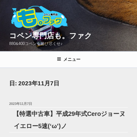
コ
ン
テ
ン
ツ
コペン専門店も。ファク
へ
880&400コペンを遊び尽くせ♪
ス
キ
メニュー
ッ
プ
日:
2023年11月7日
投
2023年11月7日
稿
【特選中古車】平成29年式Ceroジョーヌ
日:
イエロー5速(‘ω’)ノ