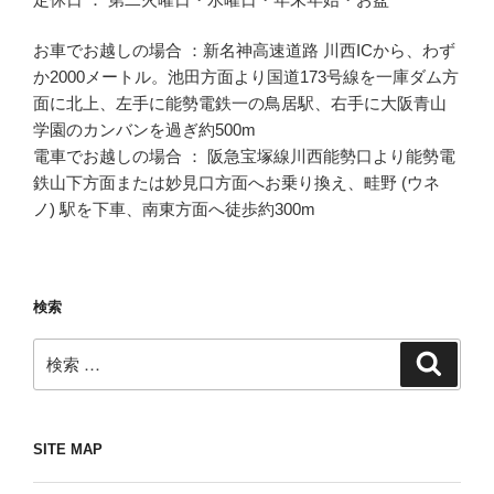
お車でお越しの場合 ：新名神高速道路 川西ICから、わず
か2000メートル。池田方面より国道173号線を一庫ダム方
面に北上、左手に能勢電鉄一の鳥居駅、右手に大阪青山
学園のカンバンを過ぎ約500m
電車でお越しの場合 ： 阪急宝塚線川西能勢口より能勢電
鉄山下方面または妙見口方面へお乗り換え、畦野 (ウネ
ノ) 駅を下車、南東方面へ徒歩約300m
検索
検
検
索
索:
SITE MAP