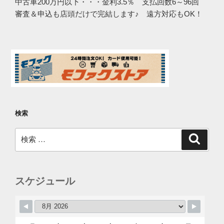
中古車200万円以下・・・金利3.5％ 支払回数6～96回
審査＆申込も店頭だけで完結します♪ 遠方対応もOK！
検索
検
検
索
索:
スケジュール