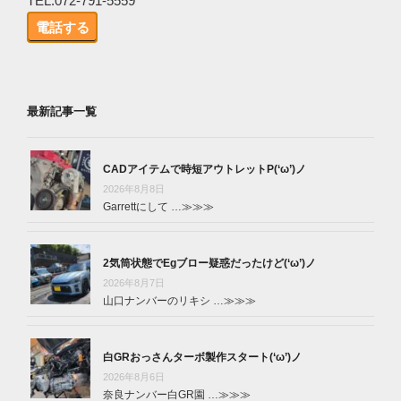
TEL.072-791-5559
電話する
最新記事一覧
CADアイテムで時短アウトレットP(‘ω’)ノ
2026年8月8日
Garrettにして …
≫≫≫
2気筒状態でEgブロー疑惑だったけど(‘ω’)ノ
2026年8月7日
山口ナンバーのリキシ …
≫≫≫
白GRおっさんターボ製作スタート(‘ω’)ノ
2026年8月6日
奈良ナンバー白GR園 …
≫≫≫