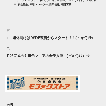
モリモリ管
,
レプリカ
,
切った貼った
,
名古屋ナンバー
,
川西うねの店
,
新
車
,
板金塗装
,
牽引トレーラー
,
目撃情報
,
福伸工業
投
過
前
稿
去
連休明けはDSDF装着からスタート！！( ｰ`дｰ´)ｷﾘｯ
ナ
の
ビ
投
次
次
稿
ゲ
の
R25完成のち黄色マニアの全塗入庫！( ｰ`дｰ´)ｷﾘｯ
投
ー
稿
シ
ョ
ン
検索