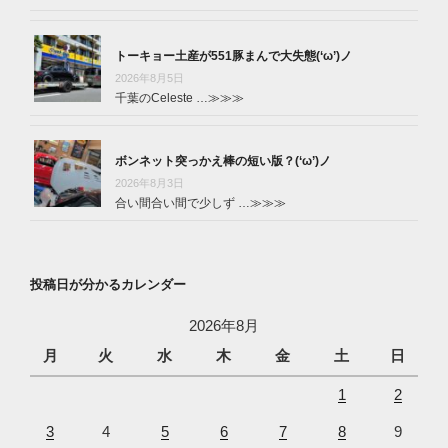
トーキョー土産が551豚まんで大失態(‘ω’)ノ
2026年8月5日
千葉のCeleste …
≫≫≫
ボンネット突っかえ棒の短い版？(‘ω’)ノ
2026年8月3日
合い間合い間で少しず …
≫≫≫
投稿日が分かるカレンダー
2026年8月
月
火
水
木
金
土
日
1
2
3
4
5
6
7
8
9