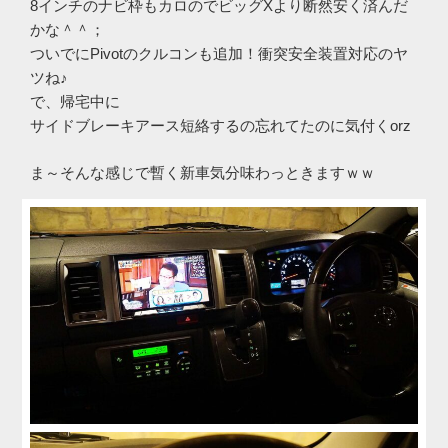
8インチのナビ枠もカロのでビッグXより断然安く済んだ
かな＾＾；
ついでにPivotのクルコンも追加！衝突安全装置対応のヤ
ツね♪
で、帰宅中に
サイドブレーキアース短絡するの忘れてたのに気付くorz
ま～そんな感じで暫く新車気分味わっときますｗｗ