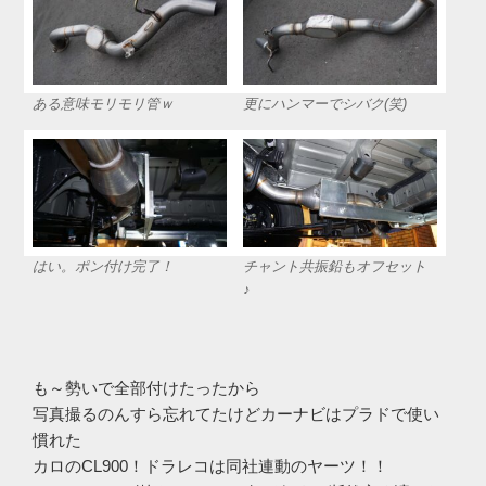
ある意味モリモリ管ｗ
更にハンマーでシバク(笑)
はい。ポン付け完了！
チャント共振鉛もオフセット
♪
も～勢いで全部付けたったから
写真撮るのんすら忘れてたけどカーナビはプラドで使い
慣れた
カロのCL900！ドラレコは同社連動のヤーツ！！