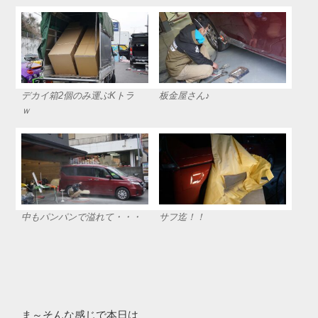
デカイ箱2個のみ運ぶKトラ
板金屋さん♪
ｗ
中もパンパンで溢れて・・・
サフ迄！！
ま～そんな感じで本日は