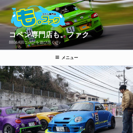
コ
ン
テ
ン
ツ
コペン専門店も。ファク
へ
880&400コペンを遊び尽くせ♪
ス
キ
メニュー
ッ
プ