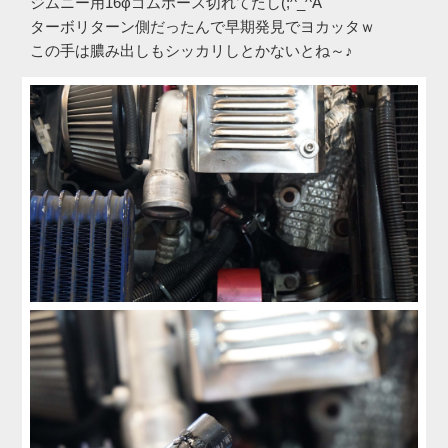
ジムニー用16φゴムホース切れてたし(;^_^A
ターボリターン側だったんで早期発見でヨカッタｗ
この手は膿み出しもシッカリしとかないとね～♪