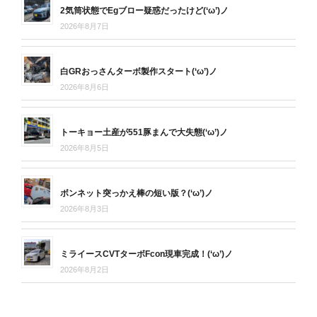
2気筒状態でEgブロー疑惑だったけど(‘ω’)ノ
2026年8月7日
白GRおっさんターボ製作スタート(‘ω’)ノ
2026年8月6日
トーキョー土産が551豚まんで大失態(‘ω’)ノ
2026年8月5日
ボンネット突っかえ棒の短い版？(‘ω’)ノ
2026年8月3日
ミライースCVTターボFcon現車完成！(‘ω’)ノ
2026年8月2日