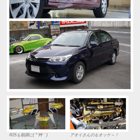
R25も順調に( *´艸｀)
アオイさんのもオッケ～！