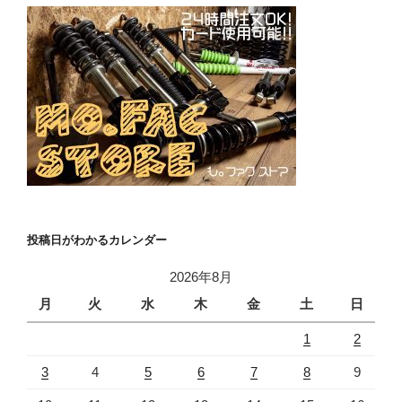
投稿日がわかるカレンダー
2026年8月
月
火
水
木
金
土
日
1
2
3
4
5
6
7
8
9