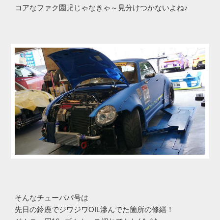
コアなファク園児じゃなきゃ～見分けつかないよね♪
そんなチューパパ号は
先日の鈴鹿でジワジワOIL滲んでた箇所の修繕！