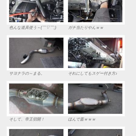
色んな道具使う～(￣▽￣;)
ガチ当たりやんｗｗ
サヨナラの～まる。
それにしてもスゲー付き方♪
そして、帝王切開！
ほんで蓋ｗｗｗ