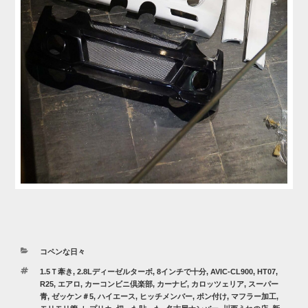
カ
コペンな日々
テ
タ
1.5Ｔ牽き
,
2.8Lディーゼルターボ
,
8インチで十分
,
AVIC-CL900
,
HT07
,
ゴ
グ
R25
,
エアロ
,
カーコンビニ倶楽部
,
カーナビ
,
カロッツェリア
,
スーパー
リ
青
,
ゼッケン＃5
,
ハイエース
,
ヒッチメンバー
,
ポン付け
,
マフラー加工
,
ー