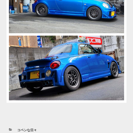
カ
コペンな日々