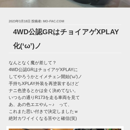
投
2023年3月18日
投稿者:
MO-FAC.COM
稿
4WD公認GRはチョイアゲXPLAY
日:
化(‘ω’)ノ
なんとなく魔が差して？
4WD公認GRはチョイアゲXPLAYに
してやろうかとイメチェン開始(‘ω’)ノ
手持ちXPLAY外装を再塗装するけど
ナニ色塗るとかは全く決めてない。
いつもの通りR173を走る車両を見て
あ、あの色エエやん～♪ って、
これまた思い付きで決定しましたｗ
絶対カワイイくなる筈やと確信(笑)