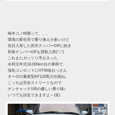
毎年コノ時期って、、、
環境の変化等で乗り換えが多いけど
先日入荷した所沢ナンバーGRに続き
和泉ナンバーGRも買取入荷(‘◇’)ゞ
これまたガッツリ手が入った
令和元年式18,000km台の車両で
強化コンロッドにHT06改おっさん
ターボの量産型KF120馬力仕様ね。
こっちは完全ストリートなので
ナンチャッテ195の優しい乗り味♪
いつでも試走できますよ～(笑)