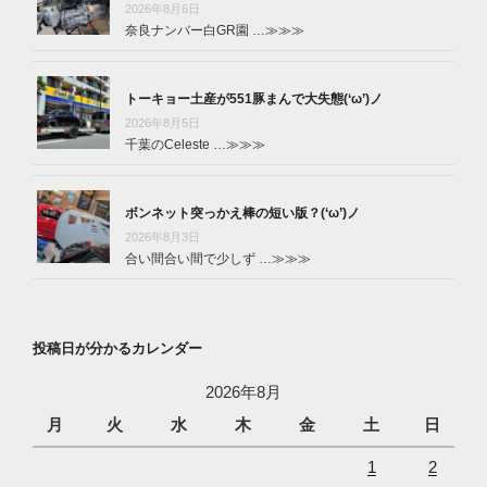
2026年8月6日
奈良ナンバー白GR園 …
≫≫≫
トーキョー土産が551豚まんで大失態(‘ω’)ノ
2026年8月5日
千葉のCeleste …
≫≫≫
ボンネット突っかえ棒の短い版？(‘ω’)ノ
2026年8月3日
合い間合い間で少しず …
≫≫≫
投稿日が分かるカレンダー
2026年8月
月
火
水
木
金
土
日
1
2