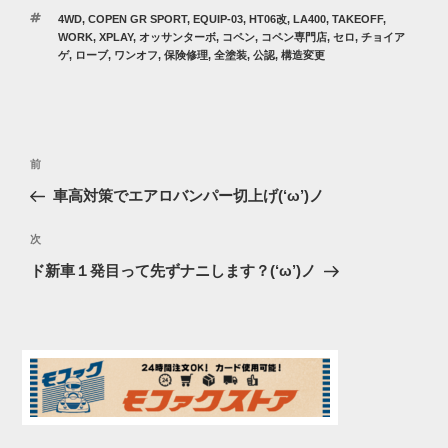
テ
タ
4WD
,
COPEN GR SPORT
,
EQUIP-03
,
HT06改
,
LA400
,
TAKEOFF
,
ゴ
グ
WORK
,
XPLAY
,
オッサンターボ
,
コペン
,
コペン専門店
,
セロ
,
チョイア
リ
ゲ
,
ローブ
,
ワンオフ
,
保険修理
,
全塗装
,
公認
,
構造変更
ー
投
過
前
稿
去
車高対策でエアロバンパー切上げ(‘ω’)ノ
ナ
の
ビ
投
次
次
稿
ゲ
の
ド新車１発目って先ずナニします？(‘ω’)ノ
投
ー
稿
シ
ョ
ン