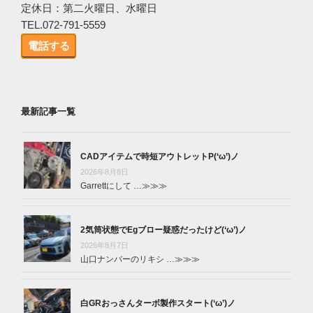
定休日：第二火曜日、水曜日
TEL.072-791-5559
電話する
最新記事一覧
CADアイテムで時短アウトレットP(‘ω’)ノ
2026年8月8日
Garrettにして …
≫≫≫
2気筒状態でEgブロー疑惑だったけど(‘ω’)ノ
2026年8月7日
山口ナンバーのリキシ …
≫≫≫
白GRおっさんターボ製作スタート(‘ω’)ノ