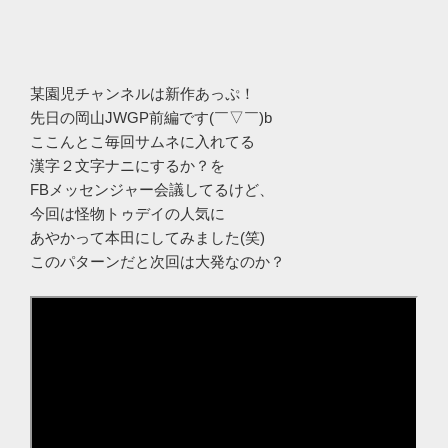
某園児チャンネルは新作あっぷ！
先日の岡山JWGP前編です(￣▽￣)b
ここんとこ毎回サムネに入れてる
漢字２文字ナニにするか？を
FBメッセンジャー会議してるけど、
今回は怪物トゥデイの人気に
あやかって本田にしてみました(笑)
このパターンだと次回は大発なのか？