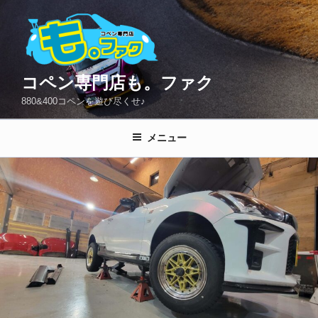
コ
ン
テ
ン
ツ
コペン専門店も。ファク
へ
880&400コペンを遊び尽くせ♪
ス
キ
メニュー
ッ
プ