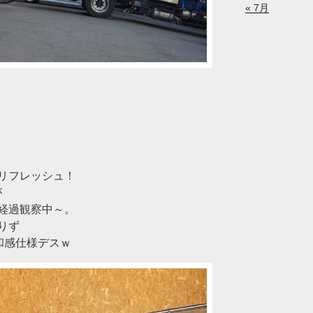
« 7月
リフレッシュ！
が
経過観察中～。
りず
和感仕様デスｗ