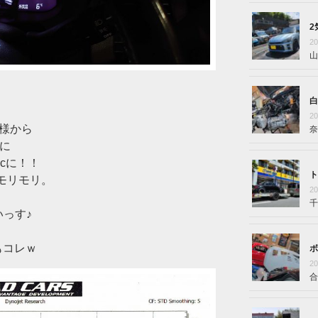
2
2
山
白
2
仕様から
奈
に
ecに！！
ト
VTモリモリ。
2
千
いっす♪
もコレｗ
ボ
2
合