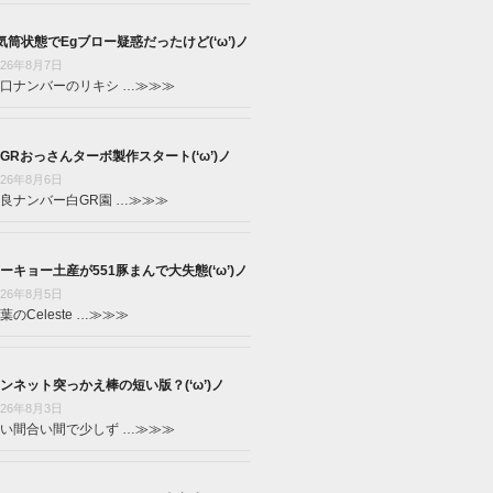
気筒状態でEgブロー疑惑だったけど(‘ω’)ノ
026年8月7日
口ナンバーのリキシ …
≫≫≫
GRおっさんターボ製作スタート(‘ω’)ノ
026年8月6日
良ナンバー白GR園 …
≫≫≫
ーキョー土産が551豚まんで大失態(‘ω’)ノ
026年8月5日
葉のCeleste …
≫≫≫
ンネット突っかえ棒の短い版？(‘ω’)ノ
026年8月3日
い間合い間で少しず …
≫≫≫