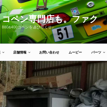
コペン専門店も。ファク
880&400コペンを遊び尽くせ♪
報
店舗情報
お問い合わせ
ムービー
パーツ