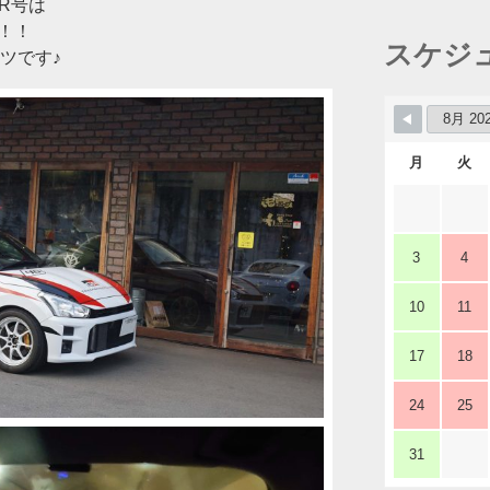
R号は
に！！
スケジ
ツです♪
月
火
3
4
10
11
17
18
24
25
31