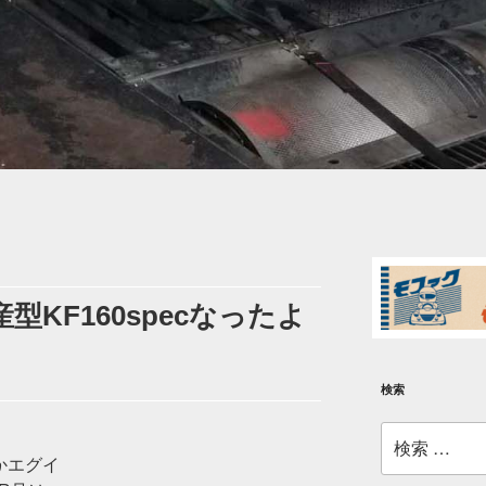
型KF160specなったよ
検索
検
索:
かエグイ