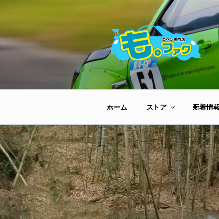
コ
ン
テ
ン
ツ
へ
ス
キ
ッ
ホーム
ストア
新着情
プ