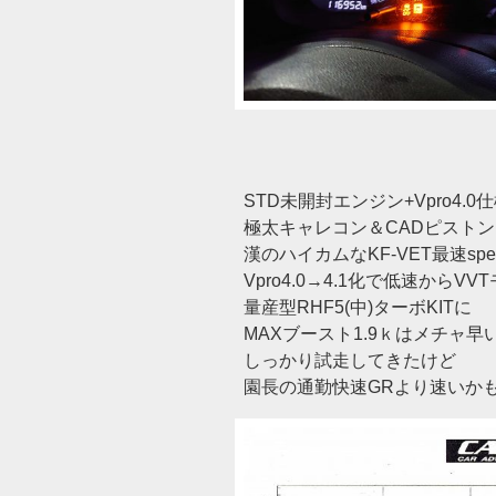
STD未開封エンジン+Vpro4.0
極太キャレコン＆CADピストン
漢のハイカムなKF-VET最速sp
Vpro4.0→4.1化で低速からV
量産型RHF5(中)ターボKITに
MAXブースト1.9ｋはメチャ早
しっかり試走してきたけど
園長の通勤快速GRより速いか