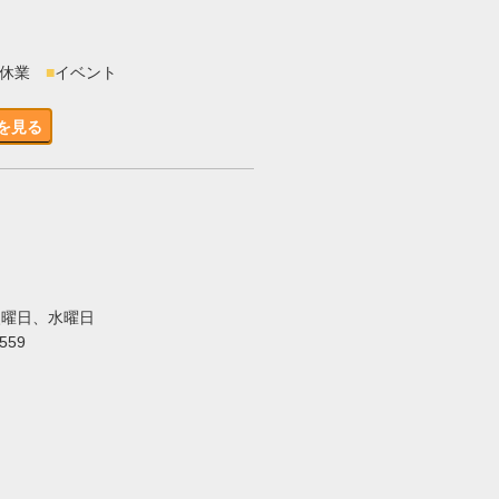
時休業
■
イベント
を見る
火曜日、水曜日
5559