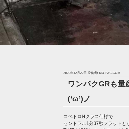
投
2020年12月22日
投稿者:
MO-FAC.COM
稿
ワンパクGRも量産
日:
(‘ω’)ノ
コペトロNクラス仕様で
セントラル1分37秒フラットと