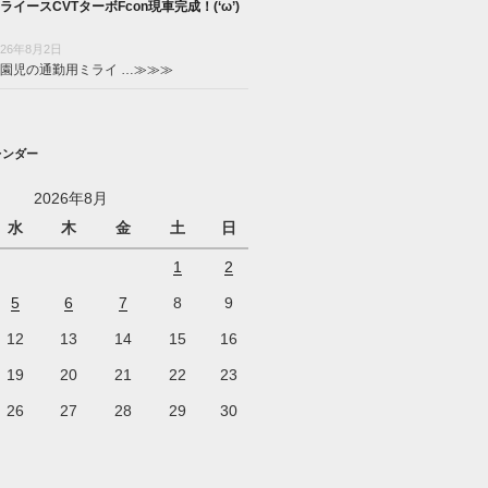
ライースCVTターボFcon現車完成！(‘ω’)
026年8月2日
園児の通勤用ミライ …
≫≫≫
レンダー
2026年8月
水
木
金
土
日
1
2
5
6
7
8
9
12
13
14
15
16
19
20
21
22
23
26
27
28
29
30