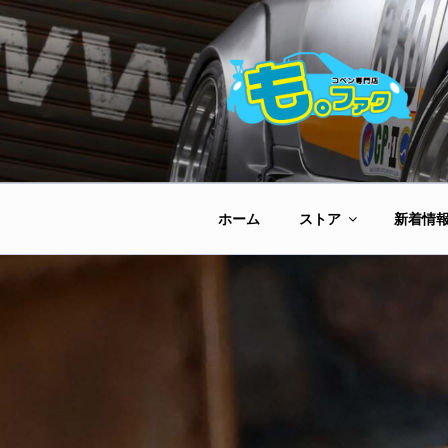
コ
ン
テ
ン
ツ
へ
ス
キ
ッ
ホーム
ストア
新着情
プ