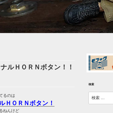
ジナルＨＯＲＮボタン！！
検索
検
てるのは
索:
ルＨＯＲＮボタン！
るねんけど