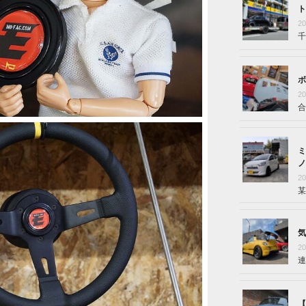
ト
2
千
ボ
2
合
ミ
ノ
2
某
気
2
連
【