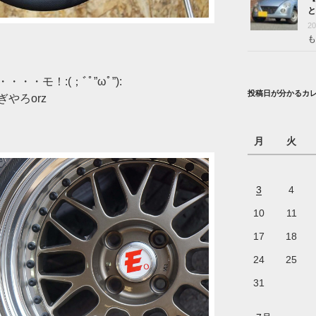
と
2
も
・モ！:(；ﾞﾟ”ωﾟ”):
投稿日が分かるカ
やろorz
月
火
3
4
10
11
17
18
24
25
31