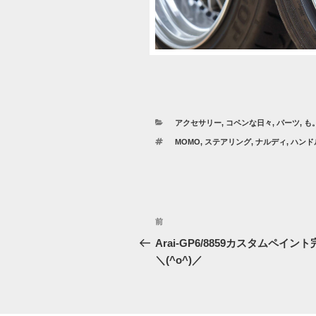
カ
アクセサリー
,
コペンな日々
,
パーツ
,
も。
テ
タ
MOMO
,
ステアリング
,
ナルディ
,
ハンド
ゴ
グ
リ
ー
投
過
前
稿
去
Arai-GP6/8859カスタムペイン
の
＼(^o^)／
ナ
投
ビ
稿