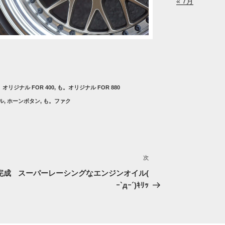
« 7月
オリジナル FOR 400
,
も。オリジナル FOR 880
ル
,
ホーンボタン
,
も。ファク
次
次
の
ト完成
スーパーレーシングなエンジンオイル(
投
ｰ`дｰ´)ｷﾘｯ
稿