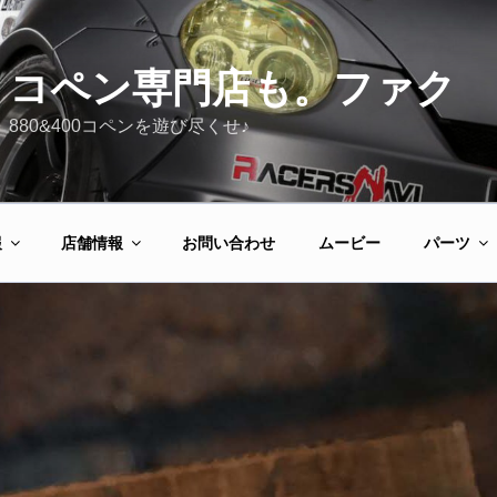
コペン専門店も。ファク
880&400コペンを遊び尽くせ♪
報
店舗情報
お問い合わせ
ムービー
パーツ