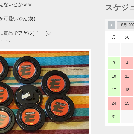
えないとかｗｗ
スケジ
可愛いやん(笑)
賞品でアゲル( ｀ー´)ノ
月
火
・・。
3
4
10
11
17
18
24
25
31