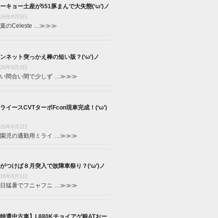
ーキョー土産が551豚まんで大失態(‘ω’)ノ
026年8月5日
葉のCeleste …
≫≫≫
ンネット突っかえ棒の短い版？(‘ω’)ノ
026年8月3日
い間合い間で少しず …
≫≫≫
ライースCVTターボFcon現車完成！(‘ω’)
026年8月2日
園児の通勤用ミライ …
≫≫≫
がつけば８月突入で故障車祭り？(‘ω’)ノ
026年8月1日
日猛暑でフニャフニ …
≫≫≫
特選中古車】L880Kチョイアゲ銀ATおー