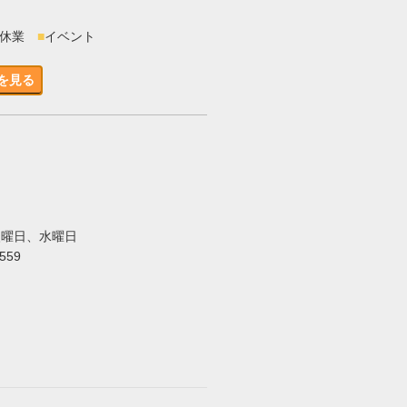
時休業
■
イベント
を見る
火曜日、水曜日
5559