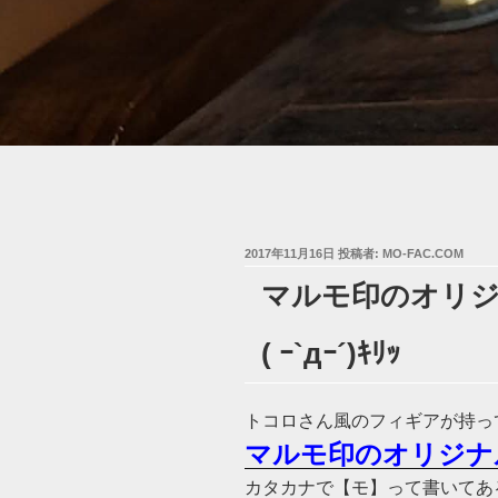
投
2017年11月16日
投稿者:
MO-FAC.COM
稿
マルモ印のオリ
日:
( ｰ`дｰ´)ｷﾘｯ
トコロさん風のフィギアが持っ
マルモ印のオリジナ
カタカナで【モ】って書いてあ