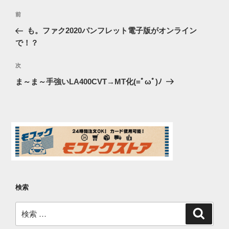
投
過
前
稿
去
も。ファク2020パンフレット電子版がオンライン
ナ
の
で！？
ビ
投
稿
ゲ
次
次
の
ー
ま～ま～手強いLA400CVT→MT化(=ﾟωﾟ)ﾉ
投
シ
稿
ョ
ン
検索
検
検
索
索: