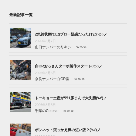
最新記事一覧
2気筒状態でEgブロー疑惑だったけど(‘ω’)ノ
2026年8月7日
山口ナンバーのリキシ …
≫≫≫
白GRおっさんターボ製作スタート(‘ω’)ノ
2026年8月6日
奈良ナンバー白GR園 …
≫≫≫
トーキョー土産が551豚まんで大失態(‘ω’)ノ
2026年8月5日
千葉のCeleste …
≫≫≫
ボンネット突っかえ棒の短い版？(‘ω’)ノ