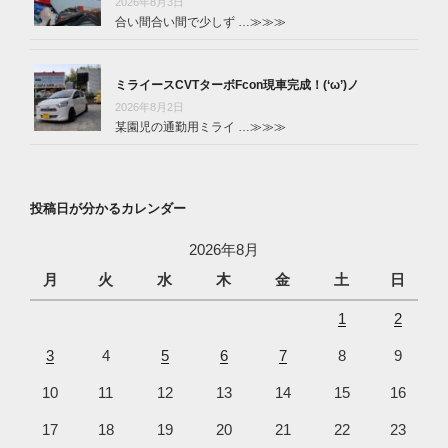
2026年8月3日
合い間合い間で少しず …
≫≫≫
ミライースCVTターボFcon現車完成！(‘ω’)ノ
2026年8月2日
某園児の通勤用ミライ …
≫≫≫
投稿日が分かるカレンダー
2026年8月
月
火
水
木
金
土
日
1
2
3
4
5
6
7
8
9
10
11
12
13
14
15
16
17
18
19
20
21
22
23