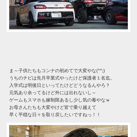
ま～子供たちもコンナの初めてで大変やな(^^;)
うちのチビは先月卒業式やったけど保護者１名迄。
入学式は明後日といってたけどどうなるんやろ？
元気あり余ってるけど外には出れないし～
ゲームもスマホも嫁制限あるし少し気の毒やなｗ
お母さんたちも大変やけど皆で乗り越えて
早く平穏な日々を取り戻したいですねっ！！