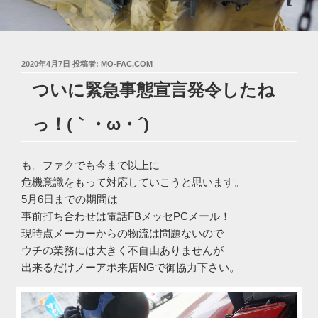
投
2020年4月7日
投稿者:
MO-FAC.COM
稿
ついに緊急事態宣言発令したね
日:
っ！(｀・ω・´)ゞ
も。ファクでも今まで以上に
危機意識をもって対応していこうと思います。
5月6日までの期間は
事前打ち合わせは電話FBメッセPCメール！
現時点メーカーからの物流は問題ないので
ウチの業務には大きく不自由ありませんが
出来るだけノーアポ来店NGで御協力下さい。