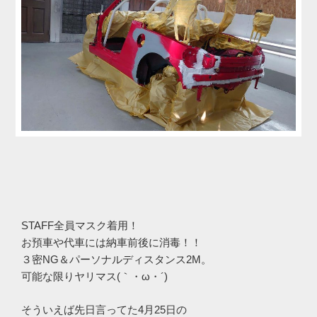
STAFF全員マスク着用！
お預車や代車には納車前後に消毒！！
３密NG＆パーソナルディスタンス2M。
可能な限りヤリマス(｀・ω・´)ゞ
そういえば先日言ってた4月25日の