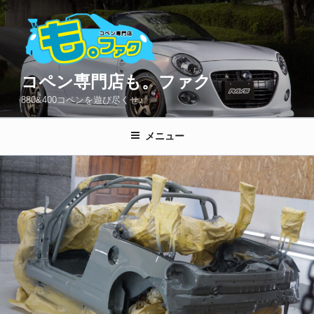
コ
ン
テ
ン
ツ
コペン専門店も。ファク
へ
880&400コペンを遊び尽くせ♪
ス
キ
メニュー
ッ
プ