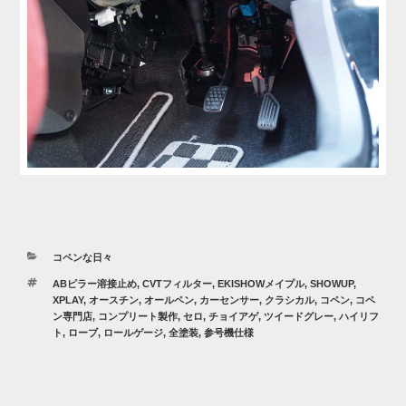
カ
コペンな日々
テ
タ
ABピラー溶接止め
,
CVTフィルター
,
EKISHOWメイプル
,
SHOWUP
,
ゴ
グ
XPLAY
,
オースチン
,
オールペン
,
カーセンサー
,
クラシカル
,
コペン
,
コペ
リ
ン専門店
,
コンプリート製作
,
セロ
,
チョイアゲ
,
ツイードグレー
,
ハイリフ
ー
ト
,
ローブ
,
ロールゲージ
,
全塗装
,
参号機仕様