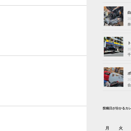
白
2
奈
ト
2
千
ボ
2
合
投稿日が分かるカ
月
火