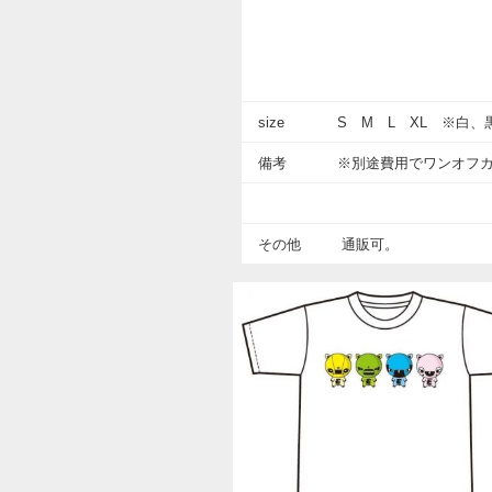
size
S M L XL
※白、
備考
※別途費用で
ワンオフ
その他
通販可。