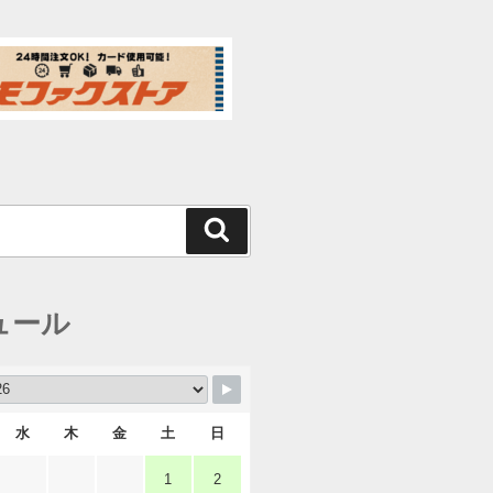
検
索
ュール
水
木
金
土
日
1
2