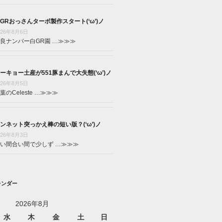
GRおっさんターボ製作スタート(‘ω’)ノ
026年8月6日
良ナンバー白GR園 …
≫≫≫
ーキョー土産が551豚まんで大失態(‘ω’)ノ
026年8月5日
葉のCeleste …
≫≫≫
ンネット突っかえ棒の短い版？(‘ω’)ノ
026年8月3日
い間合い間で少しず …
≫≫≫
レンダー
2026年8月
水
木
金
土
日