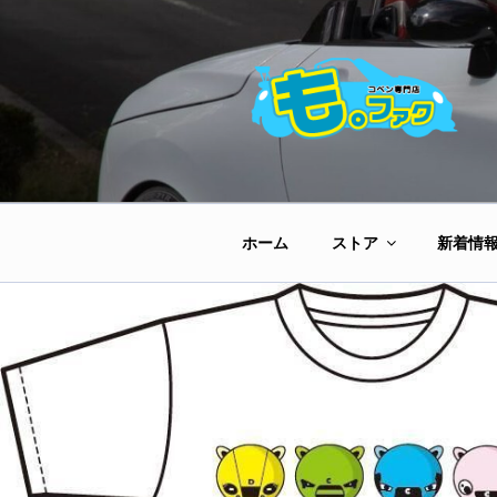
コ
ン
テ
ン
ツ
へ
ス
キ
ッ
ホーム
ストア
新着情
プ