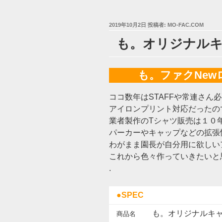
投
2019年10月2日
投稿者:
MO-FAC.COM
稿
も。オリジナル
日:
も。ファクNe
ココ数年はSTAFFや常連さん
アイロンプリント対応だったの
業者製作のTシャツ販売は１０
パーカーやキャップなどの拡張
わがまま園長が
自分用に欲しい
これから色々作っていきたいと
.
●SPEC
も。オリジナルキ
商品名