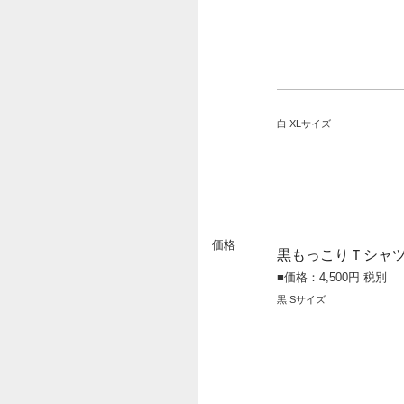
白 XLサイズ
価格
黒もっこりＴシャ
■価格：4,500円 税別
黒 Sサイズ