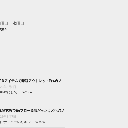
火曜日、水曜日
5559
ADアイテムで時短アウトレットP(‘ω’)ノ
026年8月8日
arrettにして …
≫≫≫
気筒状態でEgブロー疑惑だったけど(‘ω’)ノ
026年8月7日
口ナンバーのリキシ …
≫≫≫