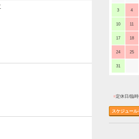
ツ
3
4
10
11
17
18
24
25
31
■
定休日/臨
スケジュール