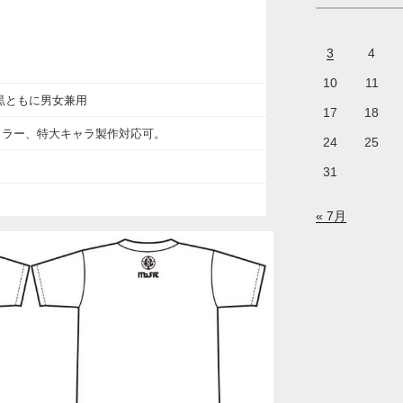
3
4
10
11
黒ともに
男女兼用
17
18
カラー、特大キャラ製作対応可。
24
25
31
« 7月