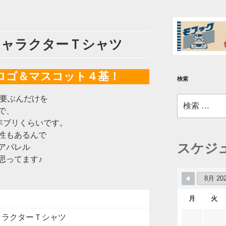
キャラクターＴシャツ
wロゴ＆マスコット４基！
検索
必要ぶんだけを
検
索:
で、
年ブリくらいです。
性もあるんで
スケジ
アパレル
思ってます♪
月
火
ャラクターＴシャツ