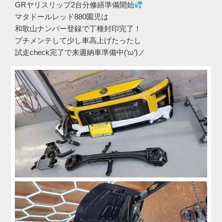
GRヤリスリップ2台分修繕準備開始
マタドールレッド880園児は
和歌山ナンバー登録で丁種封印完了！
プチメンテして少し車高上げたったし
試走check完了で来週納車準備中(‘ω’)ノ