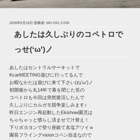
投
2026年5月16日
投稿者:
MO-FAC.COM
稿
あしたは久しぶりのコペトロで
日:
っせ(‘ω’)ノ
あしたはセントラルサーキットで
KcarMEETING遊びに行ってるんで
お暇なかたは遊びに来て下さい(ね’ω’)ノ
初開催から丸14年で幕を閉じた筈の
コペトロも今回は突然復活したんで
久しぶりにカルガモ競争楽しみます♪
昨日エンジン再起動したEkishow園児は
ちゃちゃッと慣らし済ませて汁替え！
下りボヨヨンで登り座銀て名塩アツイｗ
園長フライングvisionコペン自走なので