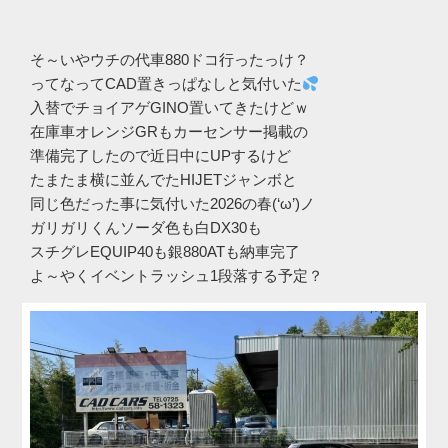
そ～いやウチの代車880ドコ行ったっけ？
ってなってCAD置きっぱなしと気付いた
入替でチョイアゲGINO置いてきたけどｗ
在庫車オレンジGRもカーセンサー掲載の
準備完了したので近日中にUPするけど
たまたま横に並んでたHIJETジャンボと
同じ色だった事に気付いた2026の春(‘ω’)ノ
ガリガリくんソーダ色も白DX30も
スチグレEQUIP40も銀880ATも納車完了
よ～やくイベントラッシュ1段落する予定？