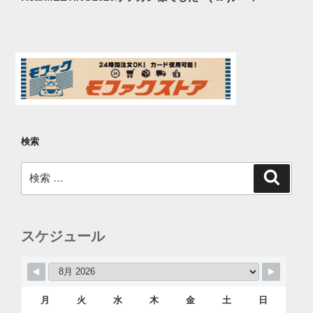
投
ー
稿
シ
ョ
ン
検索
検
検
索
索:
スケジュール
月
火
水
木
金
土
日