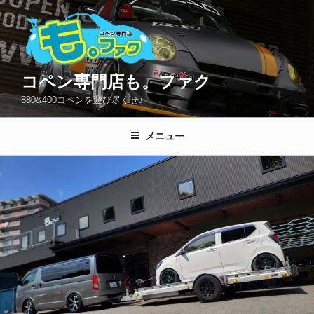
コ
ン
テ
ン
ツ
コペン専門店も。ファク
へ
880&400コペンを遊び尽くせ♪
ス
キ
メニュー
ッ
プ