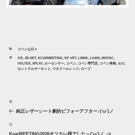
カ
コペンな日々
テ
タ
GR
,
JB-DET
,
KCARMEETING
,
KF-VET
,
L880K
,
LA400
,
MOFAC
,
ゴ
グ
VOLTEX
,
XPLAY
,
カーセンサー
,
コペン
,
コペン専門店
,
コペン車検
,
セロ
,
リ
セントラルサーキット
,
マタドールレッド
,
ローブ
ー
投
過
前
稿
去
純正レザーシート劇的ビフォーアフター♪(‘ω’)ノ
ナ
の
ビ
投
次
次
稿
ゲ
の
KcarMEETING2026オツカレ様でした～(‘ω’)ノ