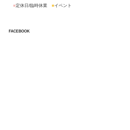
■
定休日/臨時休業
■
イベント
FACEBOOK