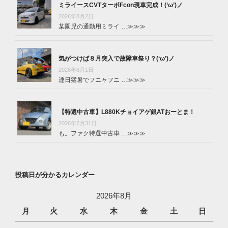
ミライースCVTターボFcon現車完成！(‘ω’)ノ
2026年8月2日
某園児の通勤用ミライ …
≫≫≫
気がつけば８月突入で故障車祭り？(‘ω’)ノ
2026年8月1日
連日猛暑でフニャフニ …
≫≫≫
【特選中古車】L880Kチョイアゲ銀ATおーとま！
2026年7月31日
も。ファク特選中古車 …
≫≫≫
投稿日が分かるカレンダー
2026年8月
月
火
水
木
金
土
日