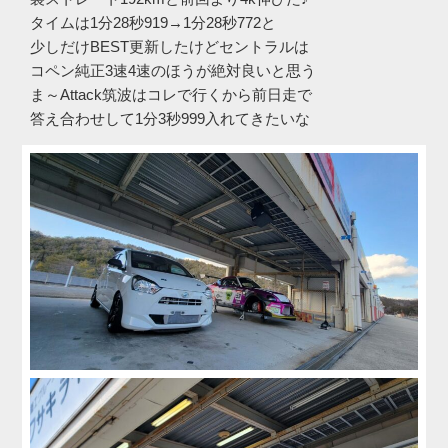
タイムは1分28秒919→1分28秒772と
少しだけBEST更新したけどセントラルは
コペン純正3速4速のほうが絶対良いと思う
ま～Attack筑波はコレで行くから前日走で
答え合わせして1分3秒999入れてきたいな