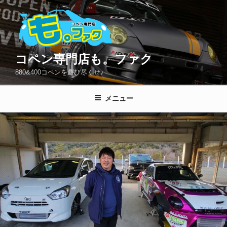
コ
ン
テ
ン
ツ
コペン専門店も。ファク
へ
880&400コペンを遊び尽くせ♪
ス
キ
メニュー
ッ
プ