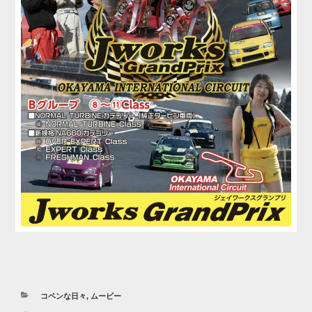
カ
コペンな日々
,
ムービー
テ