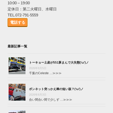
10:00 – 19:00
定休日：第二火曜日、水曜日
TEL.072-791-5559
電話する
最新記事一覧
トーキョー土産が551豚まんで大失態(‘ω’)ノ
2026年8月5日
千葉のCeleste …
≫≫≫
ボンネット突っかえ棒の短い版？(‘ω’)ノ
2026年8月3日
合い間合い間で少しず …
≫≫≫