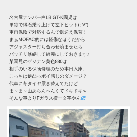
名古屋ナンバー白LB GT-K園児は
単独で縁石乗り上げて左下ヒット(;”∀”)
車両保険で対応するんで御迎え保育！
まぁMOFAC的には軽傷なほうだから
アジャスター打ち合わせ済ませたら
バッチリ修繕して綺麗にしておきます♪
某園児のゲジナン黄色880は
相手のいる保険修理のため本日入庫。
こっちは逆凸っポイ感じのダメージ？
代車に冬タイヤ履き替えてたけど
ま～ま～山あらんへんくてドキドキｗ
そんな事よりFガラス横一文字やん