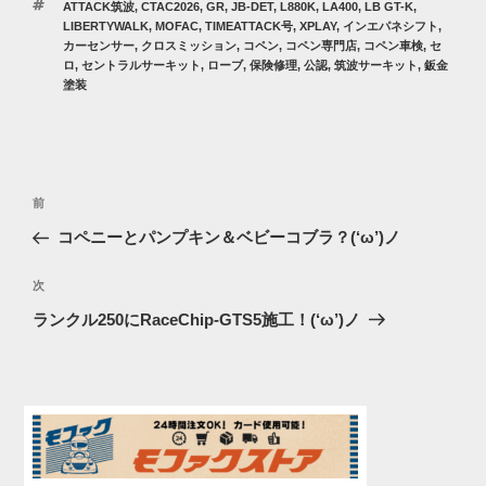
タ
ATTACK筑波
,
CTAC2026
,
GR
,
JB-DET
,
L880K
,
LA400
,
LB GT-K
,
ゴ
グ
LIBERTYWALK
,
MOFAC
,
TIMEATTACK号
,
XPLAY
,
インエパネシフト
,
リ
カーセンサー
,
クロスミッション
,
コペン
,
コペン専門店
,
コペン車検
,
セ
ー
ロ
,
セントラルサーキット
,
ローブ
,
保険修理
,
公認
,
筑波サーキット
,
鈑金
塗装
投
過
前
稿
去
コペニーとパンプキン＆ベビーコブラ？(‘ω’)ノ
ナ
の
ビ
投
次
次
稿
ゲ
の
ランクル250にRaceChip-GTS5施工！(‘ω’)ノ
投
ー
稿
シ
ョ
ン