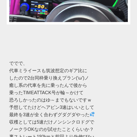
ででで、
代車ミライースも筑波想定のギア比に
したので2台同枠乗り換えプラン(‘ω’)ノ
癒し系の代車を先に乗ったんで後から
乗ったTIMEATTACK号が輪～かけて
恐ろしかったのはゆ～までもないですｗ
予想してたけどヘアピン3速はいいとして
最終を3速が全く合わずグダグダやった
収穫としては5速だけノンシンクロドグで
ノークラOKなのが試せたことくらいか？
裏ストレート192kmと前回より4k伸びた♪