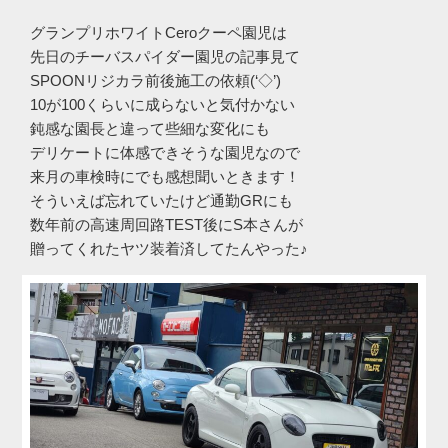
グランプリホワイトCeroクーペ園児は
先日のチーバスパイダー園児の記事見て
SPOONリジカラ前後施工の依頼(‘◇’)ゞ
10が100くらいに成らないと気付かない
鈍感な園長と違って些細な変化にも
デリケートに体感できそうな園児なので
来月の車検時にでも感想聞いときます！
そういえば忘れていたけど通勤GRにも
数年前の高速周回路TEST後にS本さんが
贈ってくれたヤツ装着済してたんやった♪