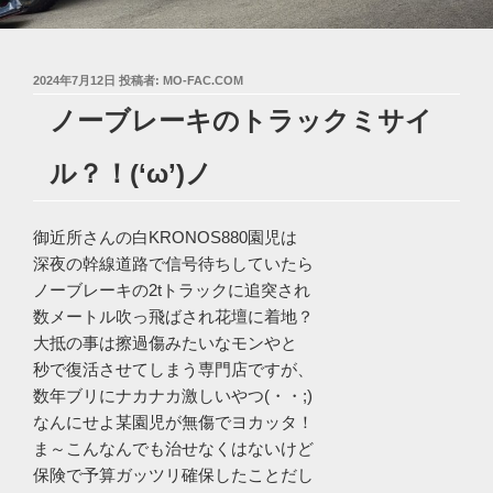
投
2024年7月12日
投稿者:
MO-FAC.COM
稿
ノーブレーキのトラックミサイ
日:
ル？！(‘ω’)ノ
御近所さんの白KRONOS880園児は
深夜の幹線道路で信号待ちしていたら
ノーブレーキの2tトラックに追突され
数メートル吹っ飛ばされ花壇に着地？
大抵の事は擦過傷みたいなモンやと
秒で復活させてしまう専門店ですが、
数年ブリにナカナカ激しいやつ(・・;)
なんにせよ某園児が無傷でヨカッタ！
ま～こんなんでも治せなくはないけど
保険で予算ガッツリ確保したことだし