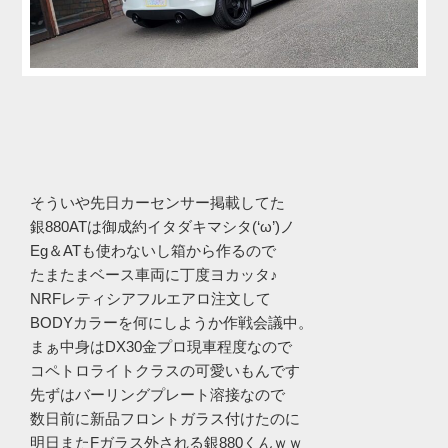
そういや先日カーセンサー掲載してた
銀880ATは御成約イタダキマシタ(‘ω’)ノ
Eg＆ATも使わないし箱から作るので
たまたまベース車両に丁度ヨカッタ♪
NRFレティシアフルエアロ注文して
BODYカラーを何にしようか作戦会議中。
まぁ中身はDX30金プロ現車程度なので
コペトロライトクラスの可愛いもんです
先ずはバーリングプレート溶接なので
数日前に新品フロントガラス付けたのに
明日またFガラス外される銀880くんｗｗ