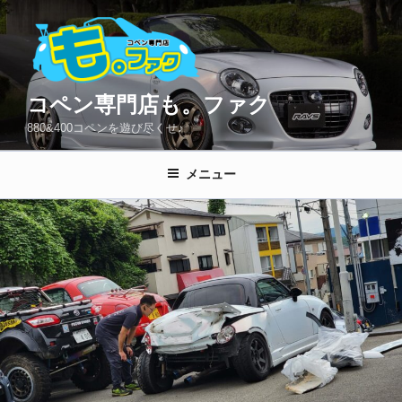
コ
ン
テ
ン
ツ
コペン専門店も。ファク
へ
880&400コペンを遊び尽くせ♪
ス
キ
メニュー
ッ
プ