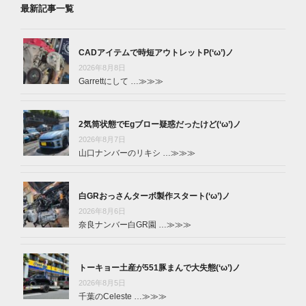
最新記事一覧
CADアイテムで時短アウトレットP(‘ω’)ノ
2026年8月8日
Garrettにして …
≫≫≫
2気筒状態でEgブロー疑惑だったけど(‘ω’)ノ
2026年8月7日
山口ナンバーのリキシ …
≫≫≫
白GRおっさんターボ製作スタート(‘ω’)ノ
2026年8月6日
奈良ナンバー白GR園 …
≫≫≫
トーキョー土産が551豚まんで大失態(‘ω’)ノ
2026年8月5日
千葉のCeleste …
≫≫≫