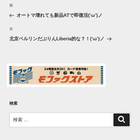
投
過
前
稿
去
オートマ壊れても新品ATで即復活(‘ω’)ノ
ナ
の
ビ
投
次
次
稿
ゲ
の
北京ベルリンだぶりんLiberia的な？！(‘ω’)ノ
投
ー
稿
シ
ョ
ン
検索
検
検
索
索: