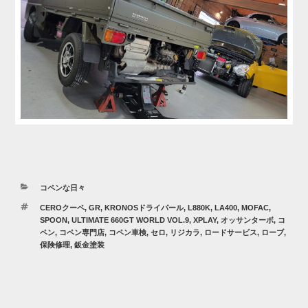
カ
コペンな日々
テ
タ
CEROクーペ
,
GR
,
KRONOSドライパール
,
L880K
,
LA400
,
MOFAC
,
ゴ
グ
SPOON
,
ULTIMATE 660GT WORLD VOL.9
,
XPLAY
,
オッサンターボ
,
コ
リ
ペン
,
コペン専門店
,
コペン車検
,
セロ
,
リジカラ
,
ロードサービス
,
ローブ
,
ー
保険修理
,
鈑金塗装