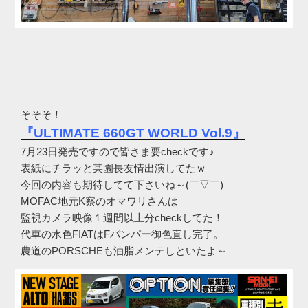
そそそ！
『ULTIMATE 660GT WORLD Vol.9』
7月23日発売ですので皆さま要checkです♪
表紙にチラッと某園長友情出演してたｗ
今回の内容も期待してて下さいね～(￣▽￣)
MOFAC地元K察のオマワリさんは
監視カメラ映像１週間以上分checkしてた！
代車の水色FIATはFバンパー御色直し完了。
農道のPORSCHEも油脂メンテしといたよ～