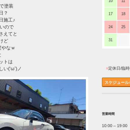
10
11
攻で塗装
日？
17
18
日施工♪
ないので
24
25
さえてと
31
けど
度やなｗ
と
ットは
■
定休日/臨
(‘ω’)ノ
スケジュール
営業時間
10:00 – 19:00