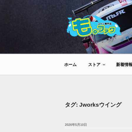
コ
ン
テ
ン
ツ
へ
ス
キ
ッ
ホーム
ストア
新着情
プ
タグ:
Jworksウイング
投
2026年5月10日
稿