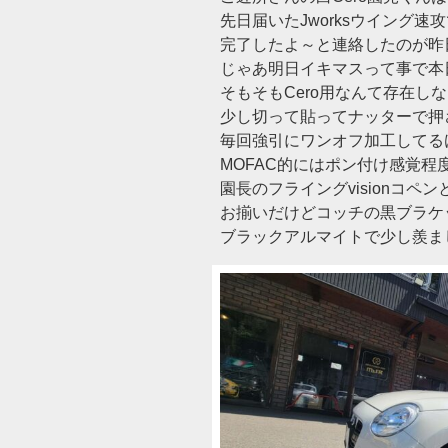
先日届いたJworksウイング速
完了したよ～と連絡したのが昨
じゃあ明日イキマスって事で本
そもそもCero用なんて存在し
少し切って貼ってナッターで押
毎回強引にワンオフ加工してる
MOFAC的にはポン付け感覚程
園長のフライングvisionコペン
お揃いだけどコッチの黒ブラケ
ブラックアルマイトで少し羨ましい