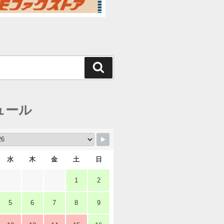
検
索
ュール
水
木
金
土
日
1
2
5
6
7
8
9