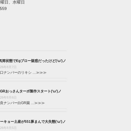
火曜日、水曜日
5559
気筒状態でEgブロー疑惑だったけど(‘ω’)ノ
026年8月7日
口ナンバーのリキシ …
≫≫≫
GRおっさんターボ製作スタート(‘ω’)ノ
026年8月6日
良ナンバー白GR園 …
≫≫≫
ーキョー土産が551豚まんで大失態(‘ω’)ノ
026年8月5日