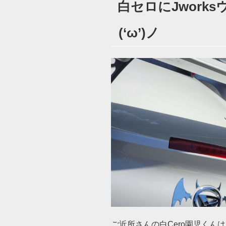
白セロにJwork
日:
(‘ω’)ノ
ご近所さんの白Cero園児くんは