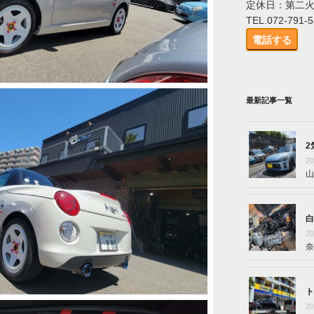
定休日：第二
TEL.072-791-
電話する
最新記事一覧
2
2
山
白
2
奈
ト
2