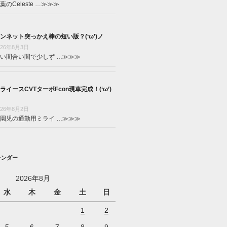
葉のCeleste …
≫≫≫
ンネット突っかえ棒の短い版？(‘ω’)ノ
026年8月3日
い間合い間で少しず …
≫≫≫
ライースCVTターボFcon現車完成！(‘ω’)
026年8月2日
園児の通勤用ミライ …
≫≫≫
レンダー
2026年8月
水
木
金
土
日
1
2