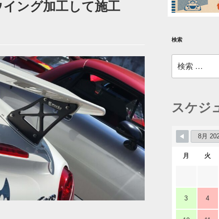
sウイング加工して施工
検索
検
索:
スケジ
月
火
3
4