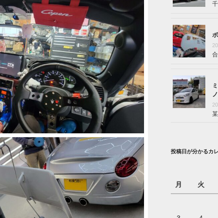
千
ボ
2
合
ミ
ノ
2
某
投稿日が分かるカ
月
火