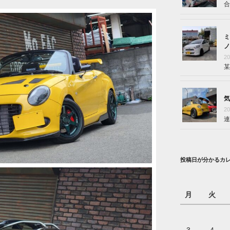
合
ミ
ノ
2
某
気
2
連
投稿日が分かるカ
月
火