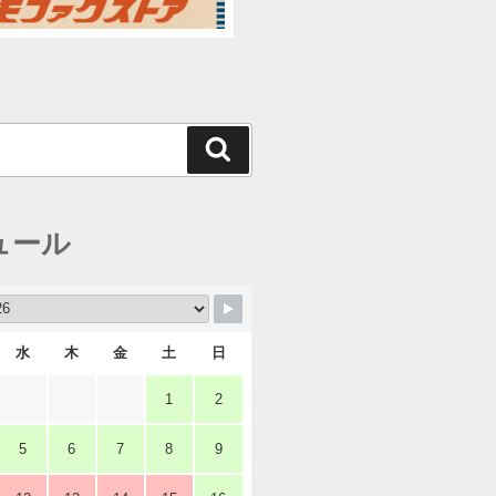
検
索
ュール
水
木
金
土
日
1
2
5
6
7
8
9