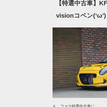
【特選中古車】K
日:
visionコペン(‘ω’
も。ファク特選中古車に