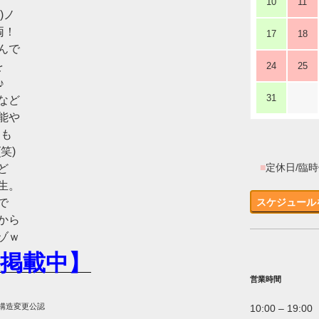
10
11
)ノ
両！
17
18
んで
を
24
25
♪
31
など
能や
トも
笑)
■
定休日/臨
ど
生。
で
スケジュール
から
ゾｗ
掲載中】
営業時間
に構造変更公認
10:00 – 19:00