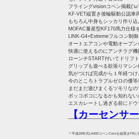
フライングvisionコペン掲載(‘ω’
KF-VET縦置き後輪駆動公認車
もちろん中身もシッカリ作り込
MOFAC量産型KF170馬力仕様
LINK-G4+Extremeフルコン制御
オートエアコンや電動オープン
快適に使えるのにアンチラグ機
ローンチSTART付いてドリフ
グリップも遊べる欲張りマシン(
気がつけば完成から１年経つけ
今のところトラブルゼロの優等
まだまだ遊びまくるツモリなの
ボッコボコになるかも知れない
エスカレートし過ぎる前にドウ
【カーセンサー
＊平成28年式LA400コペンCeroを縦置きFR