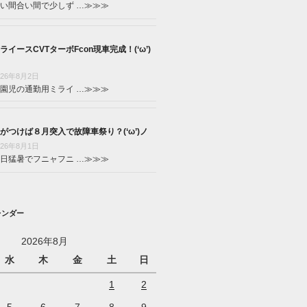
い間合い間で少しず …
≫≫≫
ライースCVTターボFcon現車完成！(‘ω’)
026年8月2日
園児の通勤用ミライ …
≫≫≫
がつけば８月突入で故障車祭り？(‘ω’)ノ
026年8月1日
日猛暑でフニャフニ …
≫≫≫
レンダー
2026年8月
水
木
金
土
日
1
2