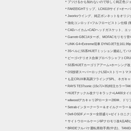
＊ブツけるかも知れないので珍しく純正色ジ
＊FAKEEIGHTリップ、LCK619サイド+オ
＊Jworksウイング、純正ボンネットを
オリジ
＊強化コンロッド+フルフローピストン仕様 (制作
＊CADハイカム+CADヘッドガスケット、エ
＊Garrett-GBC14ターボ、MOFACモリモリ管
＊LINK-G4+Extreme現車 DYNOJET生161.99
＊3SベルにS5系HIJETミッション連結して
＊ビーゴ+テリオス合体プロペラシャフトCR
＊S3系HIJETカーゴリアアーム+ホーシング
＊OS技研スーパーロックLSD+ストリートマ
＊も足CRUX車高調フライングSPL、ネガキ
＊RAYS TE37sonic (15c7J+35)特注カラーT
＊HIJETナックル改テリキラック+LA400タイ
＊wilwoodデカキャリ2Pローター280Φ、ド
＊Setrabインタークーラー＆オイルクーラー
＊Defi-DSDFメーター全部盛り+ゼイトロニ
＊サイトウロールケージ6Pクロモリ改4点AB
＊BRIDEフルバケ運転席助手席(中古)、TANI