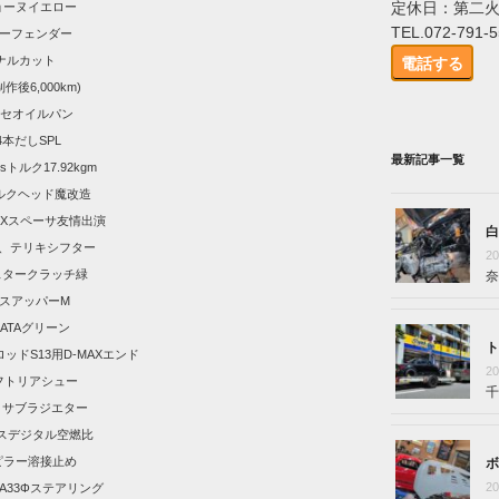
定休日：第二
ョーヌイエロー
TEL.072-791-
ーバーフェンダー
ナルカット
電話する
後6,000km)
ッセオイルパン
4本だしSPL
最新記事一覧
psトルク17.92kgm
バルクヘッド魔改造
UXスペーサ友情出演
白
改、テリキシフター
2
スタークラッチ緑
奈
ャスアッパーM
AKATAグリーン
ト
ロッドS13用D-MAXエンド
2
リフトリアシュー
千
＆サブラジエター
クスデジタル空燃比
ピラー溶接止め
ボ
2
DA33Φステアリング