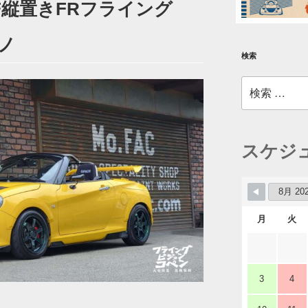
F縦置きFRフライング
)ノ
検索
検
索:
スケジ
月
火
3
4