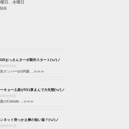
火曜日、水曜日
5559
GRおっさんターボ製作スタート(‘ω’)ノ
026年8月6日
良ナンバー白GR園 …
≫≫≫
ーキョー土産が551豚まんで大失態(‘ω’)ノ
026年8月5日
葉のCeleste …
≫≫≫
ンネット突っかえ棒の短い版？(‘ω’)ノ
026年8月3日