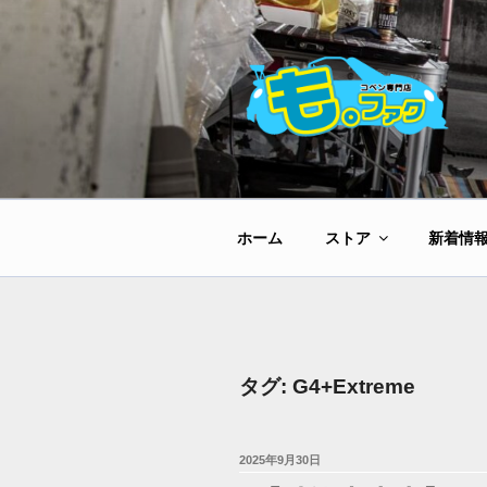
コ
ン
テ
ン
ツ
へ
ス
キ
ッ
ホーム
ストア
新着情
プ
タグ:
G4+Extreme
投
2025年9月30日
稿