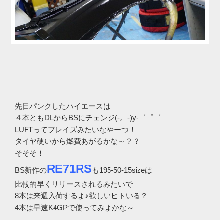
先日パンクしたハイエースは
４本ともDLからBSにチェンジ(-。-)y-゜゜゜
LUFTってプレイズみたいなやーつ！
タイヤ硬いから燃費あがるかな～？？
そそそ！
RE71RS
BS新作の
も195-50-15sizeは
比較的早くリリースされるみたいで
8本は来週入荷するよ♪欲しいヒトいる？
4本は早速K4GPで使ってみよかな～