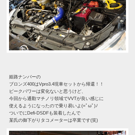
姫路ナンバーの
ブロンズ400はVpro3.4現車セットから帰還！！
ピークパワーは変化ないと思うけど、
今回から通勤マチノリ領域でVVTが良い感じに
使えるようになったので乗り易いよ(=ﾟωﾟ)ﾉ
ついでにDefi-DSDFも装着したんで
某氏の御下がりタコメーターは卒業です(笑)