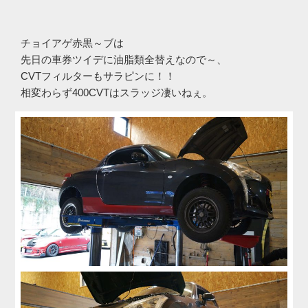
チョイアゲ赤黒～ブは
先日の車券ツイデに油脂類全替えなので～、
CVTフィルターもサラピンに！！
相変わらず400CVTはスラッジ凄いねぇ。