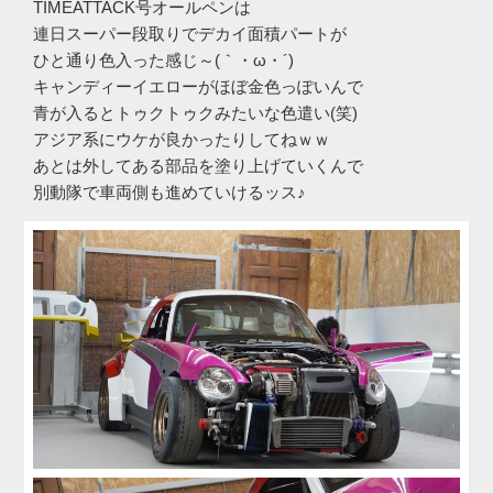
TIMEATTACK号オールペンは
連日スーパー段取りでデカイ面積パートが
ひと通り色入った感じ～(｀・ω・´)ゞ
キャンディーイエローがほぼ金色っぽいんで
青が入るとトゥクトゥクみたいな色遣い(笑)
アジア系にウケが良かったりしてねｗｗ
あとは外してある部品を塗り上げていくんで
別動隊で車両側も進めていけるッス♪