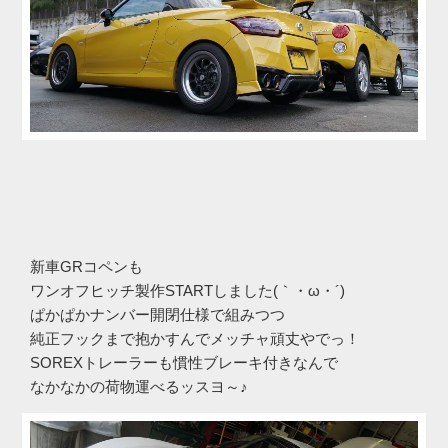
新車GRコペンも
ワンオフヒッチ製作STARTしました(｀・ω・´)ゞ
ぱかぱかナンバー開閉仕様で組みつつ
純正フックまで抱かすんでメッチャ頑丈やでっ！
SOREXトレーラーも慣性ブレーキ付きなんで
なかなかの荷物運べるッスヨ～♪