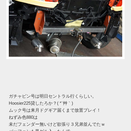
ガチャピン号は明日セントラル行くらしい。
Hoosier225貸したろか？( *´艸｀)
ムック号は来月ドグギア届くまで放置プレイ！
ねずみ色880は
未だフェンダー無いけど欲張り３兄弟並んでたｗ