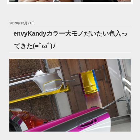
投
2019年12月21日
稿
envyKandyカラー大モノだいたい色入っ
日:
てきた(=ﾟωﾟ)ﾉ