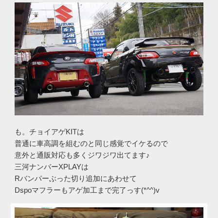
も。チョイアゲKITは
普通に車高調を組むのと同じ感覚でイケるので
意外と通販対応も多くジワジワ出てます♪
三河ナンバーXPLAYは
Rバンパーぶった切り追加にあわせて
Dspoマフラーもアゲ加工まで完了っす(*^^)v