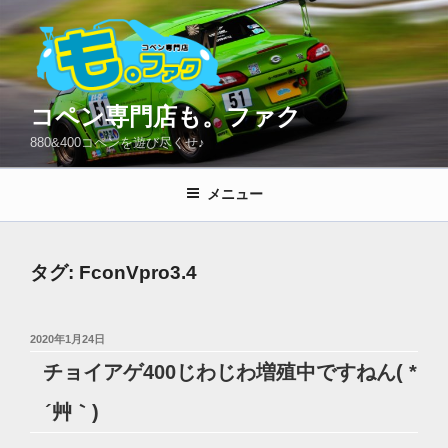
コ
ン
テ
ン
ツ
コペン専門店も。ファク
へ
880&400コペンを遊び尽くせ♪
ス
キ
メニュー
ッ
プ
タグ:
FconVpro3.4
投
2020年1月24日
稿
チョイアゲ400じわじわ増殖中ですねん( *
日:
´艸｀)