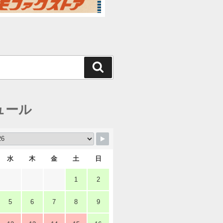
検
索
ュール
水
木
金
土
日
1
2
5
6
7
8
9