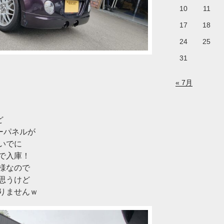
10
11
17
18
24
25
31
« 7月
ど
ーパネルが
いでに
で入庫！
様なので
思うけど
りませんｗ