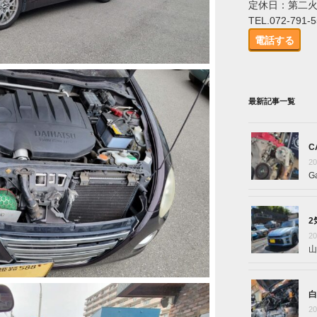
定休日：第二
TEL.072-791-
電話する
最新記事一覧
C
2
G
2
2
山
白
2