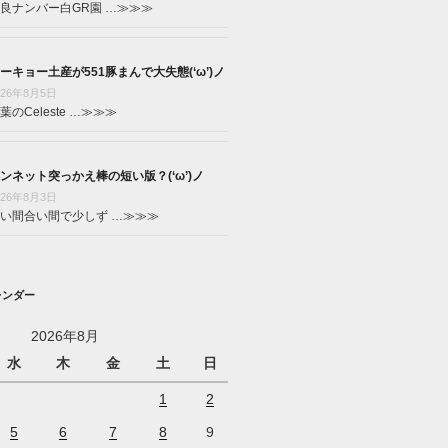
良ナンバー白GR園 …
≫≫≫
ーキョー土産が551豚まんで大失態(‘ω’)ノ
026年8月5日
葉のCeleste …
≫≫≫
ンネット突っかえ棒の短い版？(‘ω’)ノ
026年8月3日
い間合い間で少しず …
≫≫≫
レンダー
2026年8月
水
木
金
土
日
1
2
5
6
7
8
9