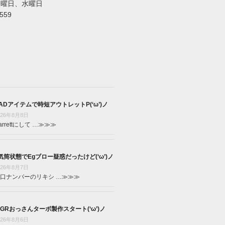
火曜日、水曜日
5559
ADアイテムで時短アウトレットP(‘ω’)ノ
026年8月8日
arrettにして …
≫≫≫
気筒状態でEgブロー疑惑だったけど(‘ω’)ノ
026年8月7日
口ナンバーのリキシ …
≫≫≫
GRおっさんターボ製作スタート(‘ω’)ノ
026年8月6日