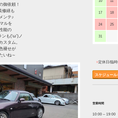
10
11
の御依頼！
装修繕も
17
18
メンテ♪
ーマルを
24
25
性能の
も(‘ω’)ノ
31
カスタム。
色褪せが
たいね～
■
定休日/臨
スケジュール
営業時間
10:00 – 19:00