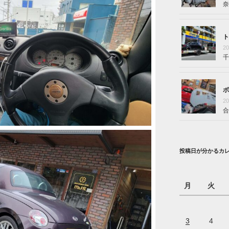
奈
ト
2
千
ボ
2
合
投稿日が分かるカ
月
火
3
4