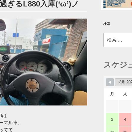
るL880入庫(‘ω’)ノ
検索
検
索:
スケジ
月
火
0は
3
4
ーマル車。
ってて