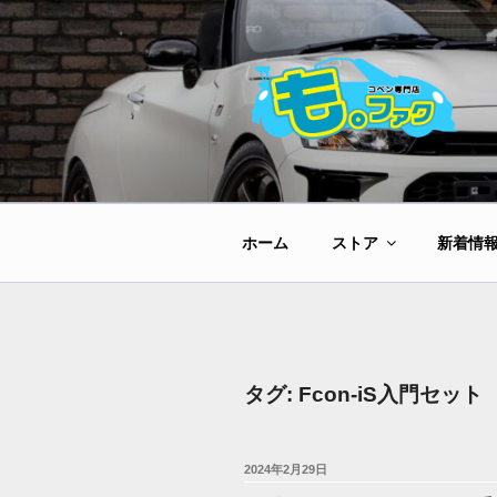
コ
ン
テ
ン
ツ
へ
ス
キ
ッ
ホーム
ストア
新着情
プ
タグ:
Fcon-iS入門セット
投
2024年2月29日
稿