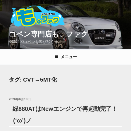
コ
ン
テ
ン
ツ
コペン専門店も。ファク
へ
880&400コペンを遊び尽くせ♪
ス
キ
メニュー
ッ
プ
タグ:
CVT→5MT化
投
2026年6月19日
稿
緑880ATはNewエンジンで再起動完了！
日:
(‘ω’)ノ