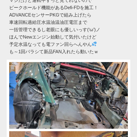
マシだけど運転中ずっと見てれないので
ピークホールド機能があるDefi-FDを施工！
ADVANCEセンサーPKGで組み上げたら
車速回転過給圧水温油温油圧電圧まで
一括管理できるし老眼にも優しいっす(‘ω’)ノ
ほんでNewエンジン始動して気付いたけど
予定水温なっても電ファン回らへんやん
も～1回バラシて新品FAN入れたら動いたｗ