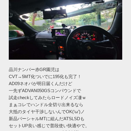
品川ナンバー赤GR園児は
CVT→5MT化ついでに195化も完了！
AD09ネオバが明日届くんだけど
一先ずADVAN050GSコンパウンドで
試走checkしてみたらロードノイズ凄ｗ
まぁコレでハンドル全切り出来るなら
大抵のタイヤ干渉しないんでOK(‘ω’)ノ
新品パーシャルMTに組んだATSLSDも
セットUP良い感じで普段使い快適やで。