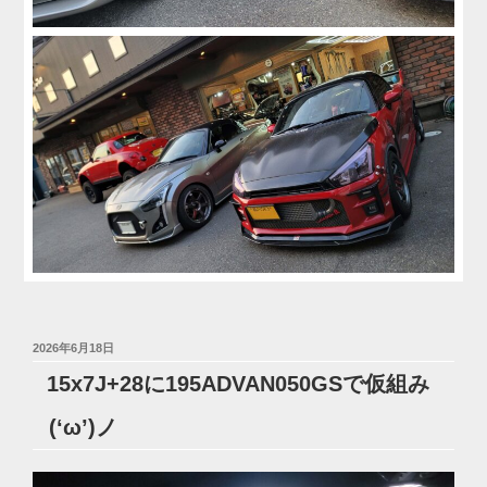
投
2026年6月18日
稿
15x7J+28に195ADVAN050GSで仮組み
日:
(‘ω’)ノ