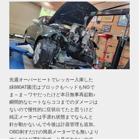
先週オーバーヒートでレッカー入庫した
緑880AT園児はブロックもヘッドもNGで
ま～ま～ワヤだったけど本日無事再起動♪
瞬間的なヒートならココまでのダメージは
ないので慢性的に症状出てたと思うけど
純正メーターは手遅れ状態までならんと
針が動かないんで今後は計器管理も追加。
OBD刺すだけの簡易メーターでも無いより