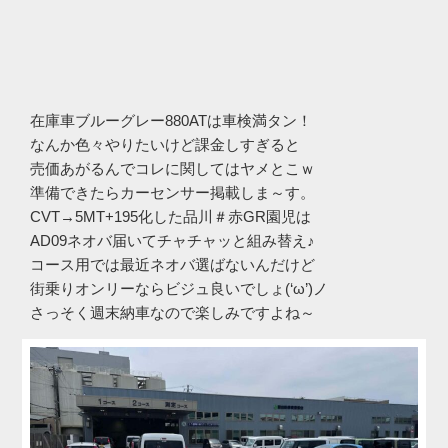
在庫車ブルーグレー880ATは車検満タン！
なんか色々やりたいけど課金しすぎると
売価あがるんでコレに関してはヤメとこｗ
準備できたらカーセンサー掲載しま～す。
CVT→5MT+195化した品川＃赤GR園児は
AD09ネオバ届いてチャチャッと組み替え♪
コース用では最近ネオバ選ばないんだけど
街乗りオンリーならビジュ良いでしょ(‘ω’)ノ
さっそく週末納車なので楽しみですよね～