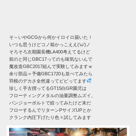
そ～いやGCGから何かイロイロ届いた！
いつも思うけどコノ箱かっこええ(‘ω’)ノ
そろそろ次期園長機LA400考えてるけど
前のと同じGBC17ってのも味気ないんで
魔改造GBC2017組んで実験してみますｗ
余り部品＝予備GBC1720も並べてみたら
羽根のデカさ全然違ってビビってます
珍しく手古摺ってるGT15白GR園児は
フローティングメタルの油量調整ムズイ。
バンジョーボルトで絞ってみたけど未だ
フローするんでリターンPサイズUPとか
クランク内圧下げたり色々試してみます