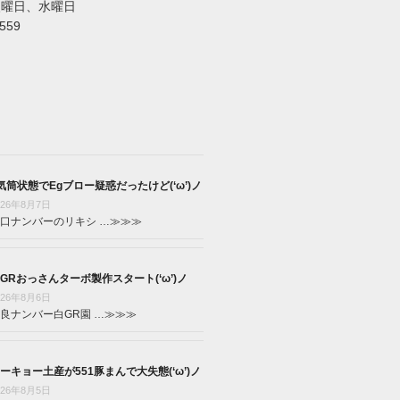
火曜日、水曜日
5559
気筒状態でEgブロー疑惑だったけど(‘ω’)ノ
026年8月7日
口ナンバーのリキシ …
≫≫≫
GRおっさんターボ製作スタート(‘ω’)ノ
026年8月6日
良ナンバー白GR園 …
≫≫≫
ーキョー土産が551豚まんで大失態(‘ω’)ノ
026年8月5日