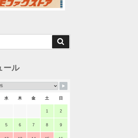
検
索
ュール
水
木
金
土
日
1
2
5
6
7
8
9