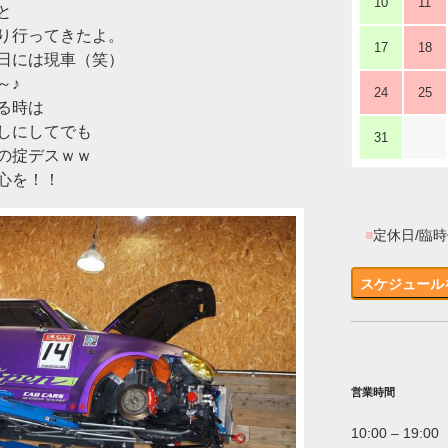
10
11
と
り行ってきたよ。
17
18
日には現車（笑）
～♪
24
25
る時は
しにしてでも
31
の掟デスｗｗ
心を！！
■
定休日/臨
スケジュール
営業時間
10:00 – 19:00