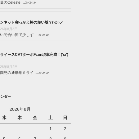
葉のCeleste …
≫≫≫
ンネット突っかえ棒の短い版？(‘ω’)ノ
026年8月3日
い間合い間で少しず …
≫≫≫
ライースCVTターボFcon現車完成！(‘ω’)
026年8月2日
園児の通勤用ミライ …
≫≫≫
レンダー
2026年8月
水
木
金
土
日
1
2