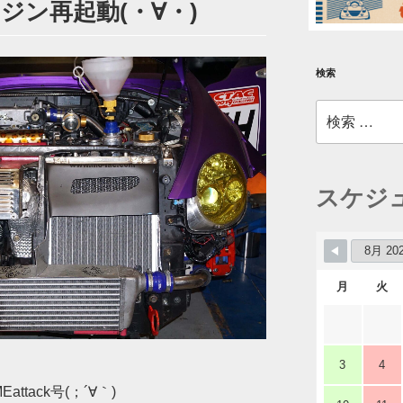
エンジン再起動(・∀・)
検索
検
索:
スケジ
月
火
3
4
ttack号(；´∀｀)