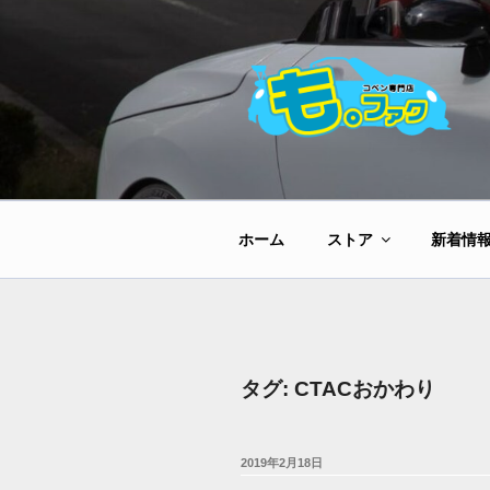
コ
ン
テ
ン
ツ
へ
ス
キ
ッ
ホーム
ストア
新着情
プ
タグ:
CTACおかわり
投
2019年2月18日
稿