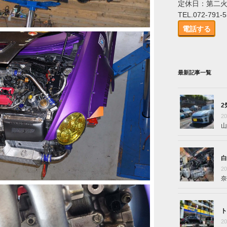
定休日：第二
TEL.072-791-
電話する
最新記事一覧
2
2
山
白
2
奈
ト
2