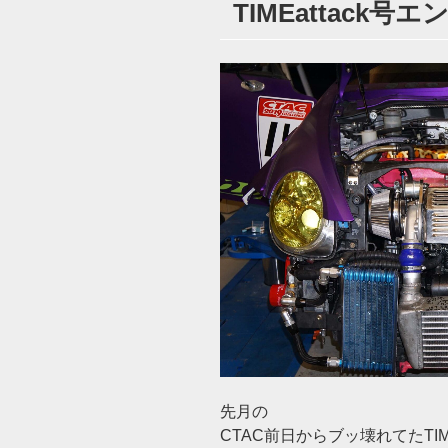
TIMEattack号
日:
先月の
CTAC前日からブッ壊れてたTIMEa