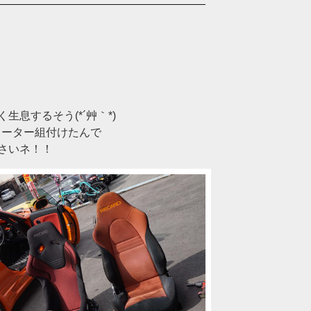
息するそう(*´艸｀*)
ヒーター組付けたんで
さいネ！！