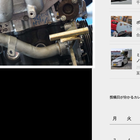
千
ボ
2
合
ミ
ノ
2
某
投稿日が分かるカ
月
火