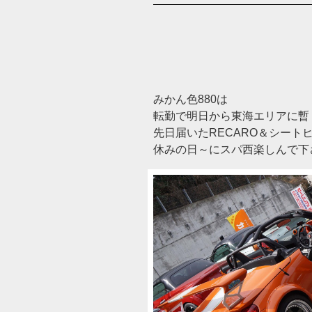
みかん色880は
転勤で明日から東海エリアに暫く生
先日届いたRECARO＆シート
休みの日～にスパ西楽しんで下