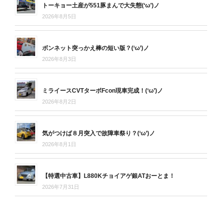
トーキョー土産が551豚まんで大失態(‘ω’)ノ
2026年8月5日
ボンネット突っかえ棒の短い版？(‘ω’)ノ
2026年8月3日
ミライースCVTターボFcon現車完成！(‘ω’)ノ
2026年8月2日
気がつけば８月突入で故障車祭り？(‘ω’)ノ
2026年8月1日
【特選中古車】L880Kチョイアゲ銀ATおーとま！
2026年7月31日