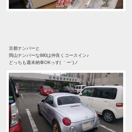
京都ナンバーと
岡山ナンバーな880は仲良くコースイン♪
どっちも週末納車OKっす( ｀ー´)ノ