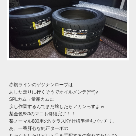
赤旗ラインのゲジナンローブは
あした走りに行くそうでオイルメンテ(*^^)v
SPLカム→量産カムに
戻し作業するんでまだ壊したらアカンっすよｗ
某金色880のマニも修繕完了！！
某ノーマル880用のNクラスKY仕様準備もバッチリ。
あ、一番肝心な純正ターボの
ちゃんとしたリビルト品を手配するの忘れてた(;^_^A