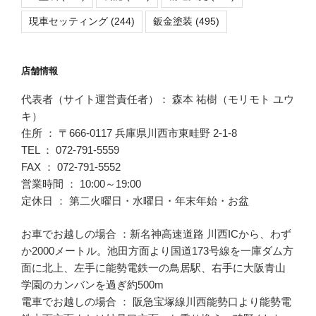
現車セッティング
(244)
鈑金塗装
(495)
店舗情報
代表者（サイト運営責任者）： 森本 祐樹（モリモト ユウ
キ）
住所 ： 〒666-0117 兵庫県川西市東畦野 2-1-8
TEL ： 072-791-5559
FAX ： 072-791-5552
営業時間 ： 10:00～19:00
定休日 ： 第二火曜日・水曜日・年末年始・お盆
お車でお越しの場合 ：新名神高速道路 川西ICから、わず
か2000メートル。池田方面より国道173号線を一庫ダム方
面に北上、左手に能勢電鉄一の鳥居駅、右手に大阪青山
学園のカンバンを過ぎ約500m
電車でお越しの場合 ： 阪急宝塚線川西能勢口より能勢電