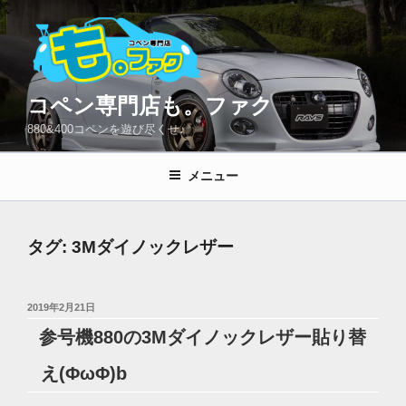
コ
ン
テ
ン
ツ
コペン専門店も。ファク
へ
880&400コペンを遊び尽くせ♪
ス
キ
メニュー
ッ
プ
タグ:
3Mダイノックレザー
投
2019年2月21日
稿
参号機880の3Mダイノックレザー貼り替
日:
え(ΦωΦ)b