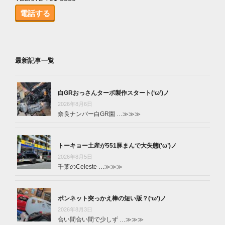
電話する
最新記事一覧
白GRおっさんターボ製作スタート(‘ω’)ノ
2026年8月6日
奈良ナンバー白GR園 …
≫≫≫
トーキョー土産が551豚まんで大失態(‘ω’)ノ
2026年8月5日
千葉のCeleste …
≫≫≫
ボンネット突っかえ棒の短い版？(‘ω’)ノ
2026年8月3日
合い間合い間で少しず …
≫≫≫