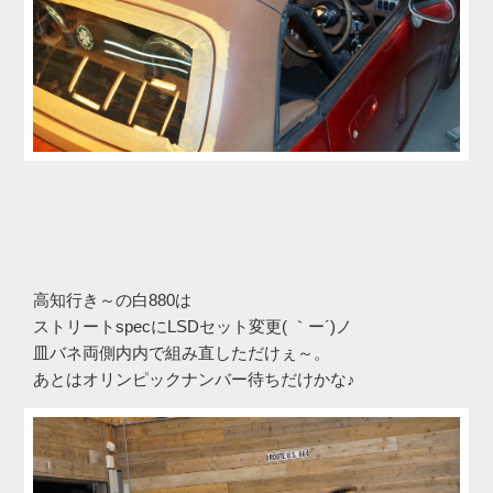
高知行き～の白880は
ストリートspecにLSDセット変更( ｀ー´)ノ
皿バネ両側内内で組み直しただけぇ～。
あとはオリンピックナンバー待ちだけかな♪