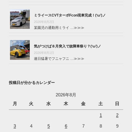
ミライースCVTターボFcon現車完成！(‘ω’)ノ
2026年8月2日
某園児の通勤用ミライ …
≫≫≫
気がつけば８月突入で故障車祭り？(‘ω’)ノ
2026年8月1日
連日猛暑でフニャフニ …
≫≫≫
投稿日が分かるカレンダー
2026年8月
月
火
水
木
金
土
日
1
2
3
4
5
6
7
8
9