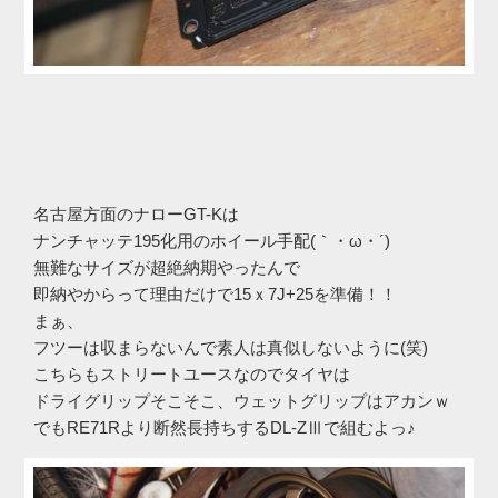
名古屋方面のナローGT-Kは
ナンチャッテ195化用のホイール手配(｀・ω・´)ゞ
無難なサイズが超絶納期やったんで
即納やからって理由だけで15ｘ7J+25を準備！！
まぁ、
フツーは収まらないんで素人は真似しないように(笑)
こちらもストリートユースなのでタイヤは
ドライグリップそこそこ、ウェットグリップはアカンｗ
でもRE71Rより断然長持ちするDL-ZⅢで組むよっ♪