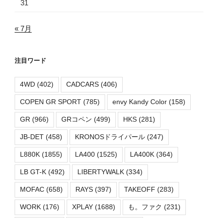
31
« 7月
注目ワード
4WD
(402)
CADCARS
(406)
COPEN GR SPORT
(785)
envy Kandy Color
(158)
GR
(966)
GRコペン
(499)
HKS
(281)
JB-DET
(458)
KRONOSドライパール
(247)
L880K
(1855)
LA400
(1525)
LA400K
(364)
LB GT-K
(492)
LIBERTYWALK
(334)
MOFAC
(658)
RAYS
(397)
TAKEOFF
(283)
WORK
(176)
XPLAY
(1688)
も。ファク
(231)