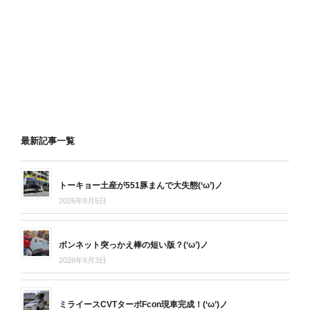
最新記事一覧
トーキョー土産が551豚まんで大失態(‘ω’)ノ
2026年8月5日
ボンネット突っかえ棒の短い版？(‘ω’)ノ
2026年8月3日
ミライースCVTターボFcon現車完成！(‘ω’)ノ