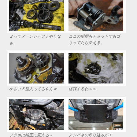
２ってメーンシャフトやしな
ココの樹脂もチョットでもゴ
ぁ。
リってたら変える。
小さい５速入ってるやんｗ
怪我するわｗｗ
フラホは純正に変える～
アンパネの作り込みが！