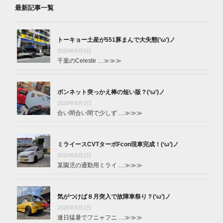
最新記事一覧
トーキョー土産が551豚まんで大失態(‘ω’)ノ
2026年8月5日
千葉のCeleste …
≫≫≫
ボンネット突っかえ棒の短い版？(‘ω’)ノ
2026年8月3日
合い間合い間で少しず …
≫≫≫
ミライースCVTターボFcon現車完成！(‘ω’)ノ
2026年8月2日
某園児の通勤用ミライ …
≫≫≫
気がつけば８月突入で故障車祭り？(‘ω’)ノ
2026年8月1日
連日猛暑でフニャフニ …
≫≫≫