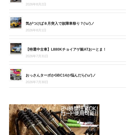
2026年8月2日
気がつけば８月突入で故障車祭り？(‘ω’)ノ
2026年8月1日
【特選中古車】L880Kチョイアゲ銀ATおーとま！
2026年7月31日
おっさんターボかGBC14か悩んだら(‘ω’)ノ
2026年7月30日