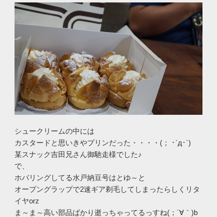
シュークリームの中には
カスタードと思いきやプリンだった・・・・(； ･`д･´)
某スナック吉田兄さん御馳走様でした♪
で、
ホバリングしてる水戸納豆号はとゆ～と
オープングラップで2速ギア剃毛してしまったらしくリタ
イヤorz
ま～ま～高い部品ばかり逝っちゃってるっすね(；´∀｀)b