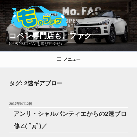
コ
ン
テ
ン
ツ
コペン専門店も。ファク
へ
880&400コペンを遊び尽くせ♪
ス
キ
メニュー
ッ
プ
タグ:
2速ギアブロー
投
2017年9月12日
稿
アンリ・シャルパンティエからの2速ブロ
日:
修∠( ﾟдﾟ)／