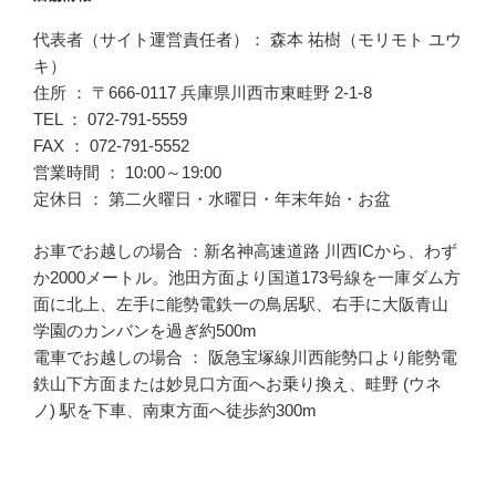
代表者（サイト運営責任者）： 森本 祐樹（モリモト ユウ
キ）
住所 ： 〒666-0117 兵庫県川西市東畦野 2-1-8
TEL ： 072-791-5559
FAX ： 072-791-5552
営業時間 ： 10:00～19:00
定休日 ： 第二火曜日・水曜日・年末年始・お盆
お車でお越しの場合 ：新名神高速道路 川西ICから、わず
か2000メートル。池田方面より国道173号線を一庫ダム方
面に北上、左手に能勢電鉄一の鳥居駅、右手に大阪青山
学園のカンバンを過ぎ約500m
電車でお越しの場合 ： 阪急宝塚線川西能勢口より能勢電
鉄山下方面または妙見口方面へお乗り換え、畦野 (ウネ
ノ) 駅を下車、南東方面へ徒歩約300m