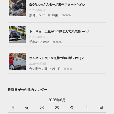
白GRおっさんターボ製作スタート(‘ω’)ノ
2026年8月6日
奈良ナンバー白GR園 …
≫≫≫
トーキョー土産が551豚まんで大失態(‘ω’)ノ
2026年8月5日
千葉のCeleste …
≫≫≫
ボンネット突っかえ棒の短い版？(‘ω’)ノ
2026年8月3日
合い間合い間で少しず …
≫≫≫
投稿日が分かるカレンダー
2026年8月
月
火
水
木
金
土
日