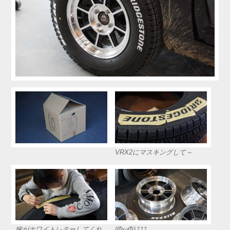
VRX2にマスキングして～
嫁がホワイトレターしてくれ
(ΦωΦ)ﾌﾌﾌ…