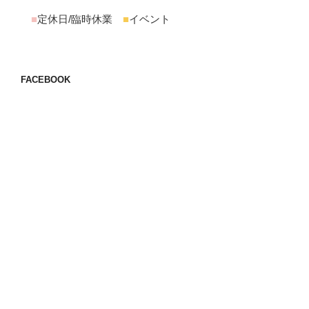
■
定休日/臨時休業
■
イベント
FACEBOOK