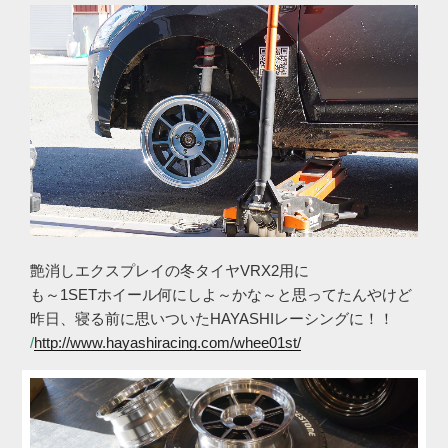
艶消しエクスプレイの冬タイヤVRX2用に
も～1SETホイール何にしよ～かな～と思ってたんやけど
昨日、寝る前に思いついたHAYASHIレーシングに！！
/
http://www.hayashiracing.com/whee01st/