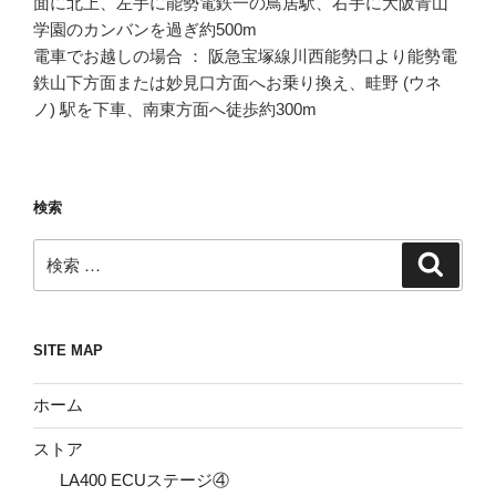
面に北上、左手に能勢電鉄一の鳥居駅、右手に大阪青山
学園のカンバンを過ぎ約500m
電車でお越しの場合 ： 阪急宝塚線川西能勢口より能勢電
鉄山下方面または妙見口方面へお乗り換え、畦野 (ウネ
ノ) 駅を下車、南東方面へ徒歩約300m
検索
検
検
索
索:
SITE MAP
ホーム
ストア
LA400 ECUステージ④