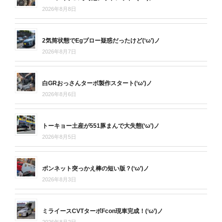
2026年8月8日
2気筒状態でEgブロー疑惑だったけど(‘ω’)ノ
2026年8月7日
白GRおっさんターボ製作スタート(‘ω’)ノ
2026年8月6日
トーキョー土産が551豚まんで大失態(‘ω’)ノ
2026年8月5日
ボンネット突っかえ棒の短い版？(‘ω’)ノ
2026年8月3日
ミライースCVTターボFcon現車完成！(‘ω’)ノ