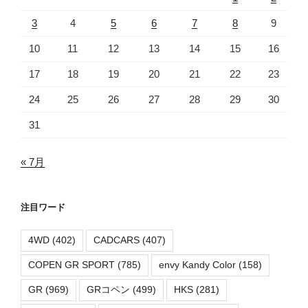
3
4
5
6
7
8
9
10
11
12
13
14
15
16
17
18
19
20
21
22
23
24
25
26
27
28
29
30
31
« 7月
注目ワード
4WD
(402)
CADCARS
(407)
COPEN GR SPORT
(785)
envy Kandy Color
(158)
GR
(969)
GRコペン
(499)
HKS
(281)