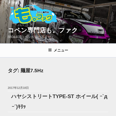
コ
ン
テ
ン
ツ
コペン専門店も。ファク
へ
880&400コペンを遊び尽くせ♪
ス
キ
メニュー
ッ
プ
タグ:
麺屋7.5Hz
投
2017年12月18日
稿
ハヤシストリートTYPE-ST ホイール( ｰ`д
日:
ｰ´)ｷﾘｯ