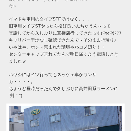
たｗ
イマドキ車用のタイプSTFではなく、、、
旧車用タイプSTやったら格好良いんちゃうん～って
電話してから久しぶりに直接店行ってきたっす(ΦωΦ)ﾌﾌﾌ
キャリパー干渉なし確認できたんで～そのまま持帰り♪
いやはや、ホンマ恵まれた環境やわコノ辺り！！
センターキャップ忘れてたんで明日届くよう電話しとき
ましたｗ
ハヤシにはイツ行ってもスッゲェ車がワンサ
カ・・・・。
ちょうど昼時だったんで久しぶりに高井田系ラーメン(*
´艸｀*)