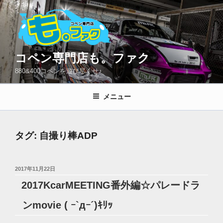
コ
ン
テ
ン
ツ
コペン専門店も。ファク
へ
880&400コペンを遊び尽くせ♪
ス
キ
メニュー
ッ
プ
タグ:
自撮り棒ADP
投
2017年11月22日
稿
2017KcarMEETING番外編☆パレードラ
日:
ンmovie ( ｰ`дｰ´)ｷﾘｯ