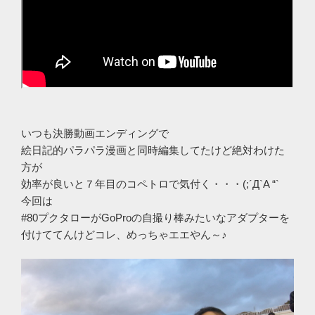
いつも決勝動画エンディングで
絵日記的パラパラ漫画と同時編集してたけど絶対わけた
方が
効率が良いと７年目のコペトロで気付く・・・(;´Д`A “`
今回は
#80プクタローがGoProの自撮り棒みたいなアダプターを
付けててんけどコレ、めっちゃエエやん～♪