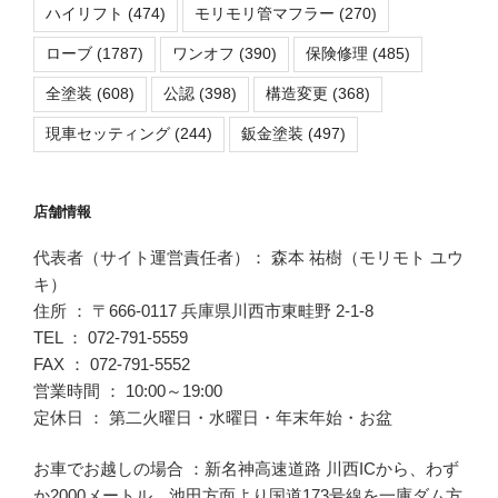
ハイリフト
(474)
モリモリ管マフラー
(270)
ローブ
(1787)
ワンオフ
(390)
保険修理
(485)
全塗装
(608)
公認
(398)
構造変更
(368)
現車セッティング
(244)
鈑金塗装
(497)
店舗情報
代表者（サイト運営責任者）： 森本 祐樹（モリモト ユウ
キ）
住所 ： 〒666-0117 兵庫県川西市東畦野 2-1-8
TEL ： 072-791-5559
FAX ： 072-791-5552
営業時間 ： 10:00～19:00
定休日 ： 第二火曜日・水曜日・年末年始・お盆
お車でお越しの場合 ：新名神高速道路 川西ICから、わず
か2000メートル。池田方面より国道173号線を一庫ダム方