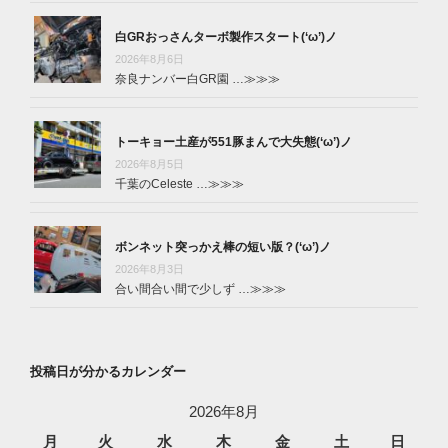
白GRおっさんターボ製作スタート(‘ω’)ノ
2026年8月6日
奈良ナンバー白GR園 …
≫≫≫
トーキョー土産が551豚まんで大失態(‘ω’)ノ
2026年8月5日
千葉のCeleste …
≫≫≫
ボンネット突っかえ棒の短い版？(‘ω’)ノ
2026年8月3日
合い間合い間で少しず …
≫≫≫
投稿日が分かるカレンダー
2026年8月
月
火
水
木
金
土
日