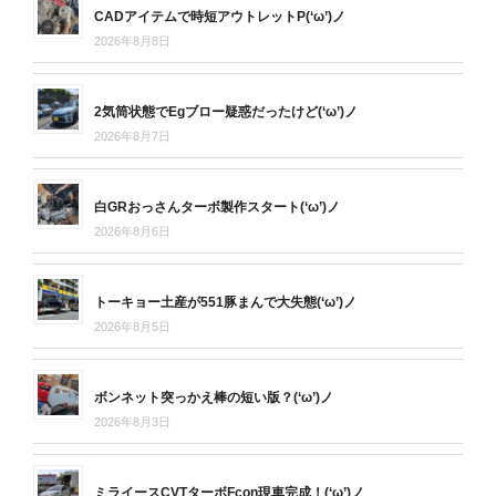
CADアイテムで時短アウトレットP(‘ω’)ノ
2026年8月8日
2気筒状態でEgブロー疑惑だったけど(‘ω’)ノ
2026年8月7日
白GRおっさんターボ製作スタート(‘ω’)ノ
2026年8月6日
トーキョー土産が551豚まんで大失態(‘ω’)ノ
2026年8月5日
ボンネット突っかえ棒の短い版？(‘ω’)ノ
2026年8月3日
ミライースCVTターボFcon現車完成！(‘ω’)ノ