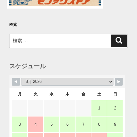
検索
検
検
索
索:
スケジュール
月
火
水
木
金
土
日
1
2
3
4
5
6
7
8
9