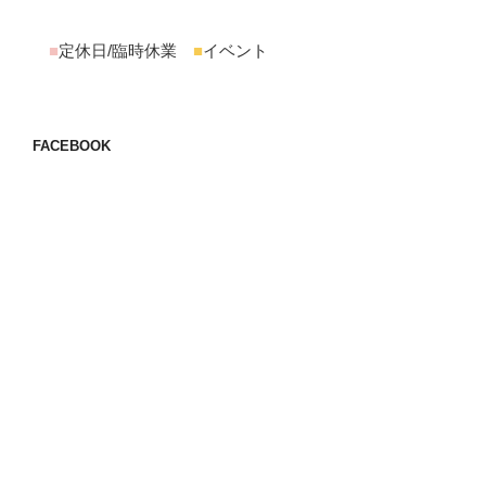
■
定休日/臨時休業
■
イベント
FACEBOOK