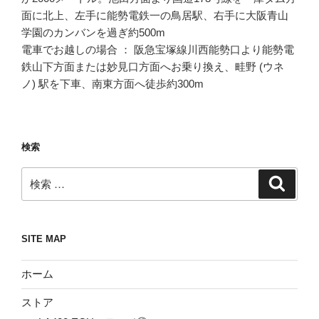
面に北上、左手に能勢電鉄一の鳥居駅、右手に大阪青山
学園のカンバンを過ぎ約500m
電車でお越しの場合 ： 阪急宝塚線川西能勢口より能勢電
鉄山下方面または妙見口方面へお乗り換え、畦野 (ウネ
ノ) 駅を下車、南東方面へ徒歩約300m
検索
検
検
索
索:
SITE MAP
ホーム
ストア