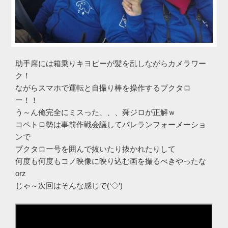
助手席には箱乗りキヨピーが髪を乱しながらカメラワー
ク！
ながらスマホで運転と自撮り棒を操作するプクタロ
ー！！
う～ん俺完全にミスった、、、舜ジロが正解ｗ
コペトロ勢は事前作戦会議してパレランフォーメーショ
ンで
プクタロー号を囲んで抜いたり抜かれたりして
何度も何度もコノ映像に映り込む画を撮るべきやったな
orz
じゃ～次回はそんな感じで(‘◇’)ゞ