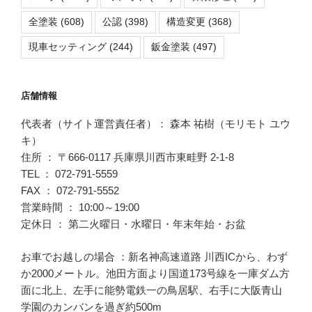
全塗装
(608)
公認
(398)
構造変更
(368)
現車セッティング
(244)
鈑金塗装
(497)
店舗情報
代表者（サイト運営責任者）： 森本 祐樹（モリモト ユウ
キ）
住所 ： 〒666-0117 兵庫県川西市東畦野 2-1-8
TEL ： 072-791-5559
FAX ： 072-791-5552
営業時間 ： 10:00～19:00
定休日 ： 第二火曜日・水曜日・年末年始・お盆
お車でお越しの場合 ：新名神高速道路 川西ICから、わず
か2000メートル。池田方面より国道173号線を一庫ダム方
面に北上、左手に能勢電鉄一の鳥居駅、右手に大阪青山
学園のカンバンを過ぎ約500m