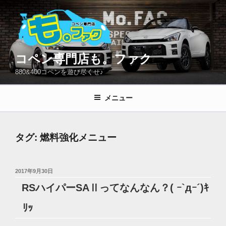
コ
ン
テ
ン
ツ
コペン専門店も。ファク
へ
880&400コペンを遊び尽くせ♪
ス
キ
メニュー
ッ
プ
タグ:
燃料強化メニュー
投
2017年9月30日
稿
RSハイパーSAⅡってなんなん？( ｰ`дｰ´)ｷ
日:
ﾘｯ