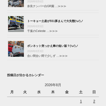
2026年8月6日
奈良ナンバー白GR園 …
≫≫≫
トーキョー土産が551豚まんで大失態(‘ω’)ノ
2026年8月5日
千葉のCeleste …
≫≫≫
ボンネット突っかえ棒の短い版？(‘ω’)ノ
2026年8月3日
合い間合い間で少しず …
≫≫≫
投稿日が分かるカレンダー
2026年8月
月
火
水
木
金
土
日
1
2