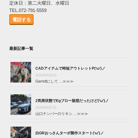
定休日：第二火曜日、水曜日
TEL.072-791-5559
電話する
最新記事一覧
CADアイテムで時短アウトレットP(‘ω’)ノ
2026年8月8日
Garrettにして …
≫≫≫
2気筒状態でEgブロー疑惑だったけど(‘ω’)ノ
2026年8月7日
山口ナンバーのリキシ …
≫≫≫
白GRおっさんターボ製作スタート(‘ω’)ノ