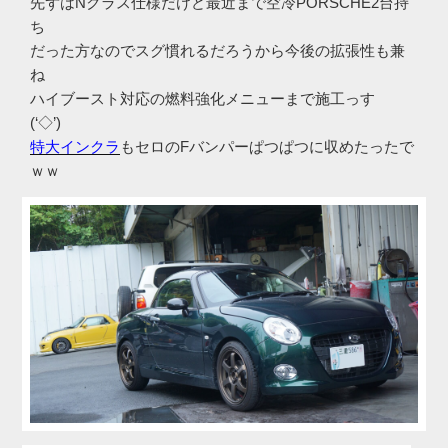
先ずはNクラス仕様だけど最近まで空冷PORSCHE2台持
ち
だった方なのでスグ慣れるだろうから今後の拡張性も兼
ね
ハイブースト対応の燃料強化メニューまで施工っす
(‘◇’)ゞ
特大インクラ
もセロのFバンパーぱつぱつに収めたったで
ｗｗ