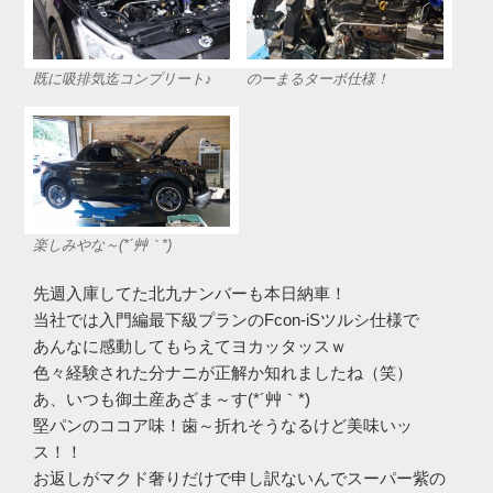
既に吸排気迄コンプリート♪
のーまるターボ仕様！
楽しみやな～(*´艸｀*)
先週入庫してた北九ナンバーも本日納車！
当社では入門編最下級プランのFcon-iSツルシ仕様で
あんなに感動してもらえてヨカッタッスｗ
色々経験された分ナニが正解か知れましたね（笑）
あ、いつも御土産あざま～す(*´艸｀*)
堅パンのココア味！歯～折れそうなるけど美味いッ
ス！！
お返しがマクド奢りだけで申し訳ないんでスーパー紫の