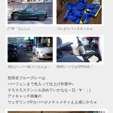
(*´艸｀*)ぷぷぷ
コレまたバッタモンｗｗ
岡山ナンバー銀コペさんは～
880KいつでもOPEN化！
世田谷ブルーグレーは
バーフェンまで色入って仕上げ作業中♪
そろそろステンシル決めていかなな～Σ(・∀・；)
アイキャッチ画像の
ウェザリングPカバーがメチャメチャええ感じやろｗ