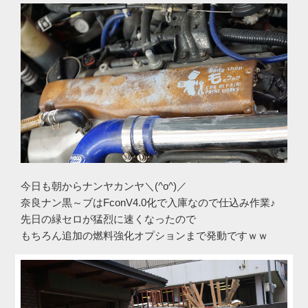
今日も朝からナンヤカンヤ＼(^o^)／
奈良ナン黒～ブはFconV4.0化で入庫なので仕込み作業♪
先日の緑セロが猛烈に速くなったので
もちろん追加の燃料強化オプションまで発動ですｗｗ