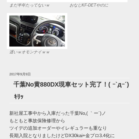
まだ半年たってないｗ
おなじKF-DETやのに
遅いｗオモンナイｗｗ
投
2017年9月9日
稿
千葉No黄880DX現車セット完了！( ｰ`дｰ´)
日:
ｷﾘｯ
新社屋工事中から入庫だった千葉No,( ｀ー´)ノ
もともと事故保険修理から
ツイデの追加オーダーやイレギュラーも重なり
長期入院となりましたけどDX30kai+金プロ3.4化に