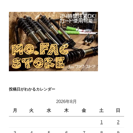
投稿日がわかるカレンダー
2026年8月
月
火
水
木
金
土
日
1
2
3
4
5
6
7
8
9