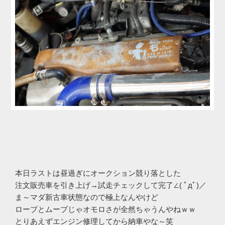
本日ラストは昼過ぎにオークション競り落とした
注文販売車を引き上げ→試走チェックして完了∠( ﾟдﾟ)／
ま～マダ新古車状態なので極上なんやけど
ローブとムーブじゃオモロさが全然ちゃうんやねｗｗ
とりあえずエンジン修理してから納車やな～笑