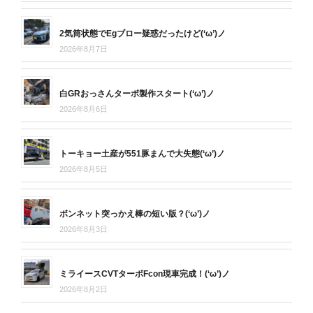
2気筒状態でEgブロー疑惑だったけど(‘ω’)ノ
2026年8月7日
白GRおっさんターボ製作スタート(‘ω’)ノ
2026年8月6日
トーキョー土産が551豚まんで大失態(‘ω’)ノ
2026年8月5日
ボンネット突っかえ棒の短い版？(‘ω’)ノ
2026年8月3日
ミライースCVTターボFcon現車完成！(‘ω’)ノ
2026年8月2日