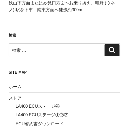
鉄山下方面または妙見口方面へお乗り換え、畦野 (ウネ
ノ) 駅を下車、南東方面へ徒歩約300m
検索
検
検
索
索:
SITE MAP
ホーム
ストア
LA400 ECUステージ④
LA400 ECUステージ①②③
ECU誓約書ダウンロード