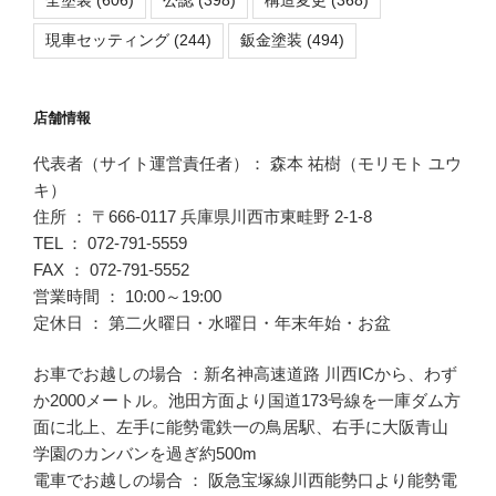
全塗装
(606)
公認
(398)
構造変更
(368)
現車セッティング
(244)
鈑金塗装
(494)
店舗情報
代表者（サイト運営責任者）： 森本 祐樹（モリモト ユウ
キ）
住所 ： 〒666-0117 兵庫県川西市東畦野 2-1-8
TEL ： 072-791-5559
FAX ： 072-791-5552
営業時間 ： 10:00～19:00
定休日 ： 第二火曜日・水曜日・年末年始・お盆
お車でお越しの場合 ：新名神高速道路 川西ICから、わず
か2000メートル。池田方面より国道173号線を一庫ダム方
面に北上、左手に能勢電鉄一の鳥居駅、右手に大阪青山
学園のカンバンを過ぎ約500m
電車でお越しの場合 ： 阪急宝塚線川西能勢口より能勢電