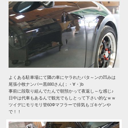
よくある駐車場にて隣の車にヤラれたパタ～ンの凹みは
尾張小牧ナンバー黒880さん(；・∀・)b
事前に段取り組んでたんで朝預かって夜返し～な感じ♪
日中は代車もあるんで観光でもしとって下さい的なｗｗ
ツイデにモリモリ管60Φマフラーで排気もゴキゲンや
で！！