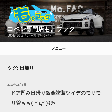
コ
ン
テ
ン
ツ
コペン専門店も。ファク
へ
880&400コペンを遊び尽くせ♪
ス
キ
メニュー
ッ
プ
タグ:
日帰り
投
2017年11月5日
稿
ドア凹み日帰り鈑金塗装ツイデのモリモ
日:
リ管ｗｗ( ｰ`дｰ´)ｷﾘｯ