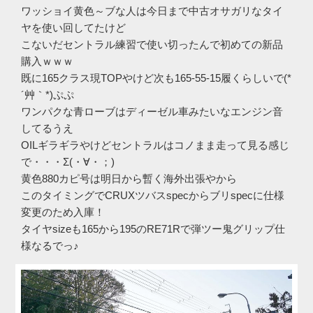
ワッショイ黄色～ブな人は今日まで中古オサガリなタイ
ヤを使い回してたけど
こないだセントラル練習で使い切ったんで初めての新品
購入ｗｗｗ
既に165クラス現TOPやけど次も165-55-15履くらしいで(*
´艸｀*)ぷぷ
ワンパクな青ローブはディーゼル車みたいなエンジン音
してるうえ
OILギラギラやけどセントラルはコノまま走って見る感じ
で・・・Σ(・∀・；)
黄色880カピ号は明日から暫く海外出張やから
このタイミングでCRUXツバスspecからブリspecに仕様
変更のため入庫！
タイヤsizeも165から195のRE71Rで弾ツー鬼グリップ仕
様なるでっ♪