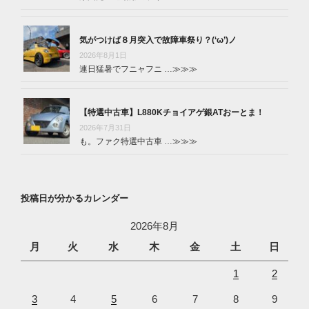
気がつけば８月突入で故障車祭り？(‘ω’)ノ
2026年8月1日
連日猛暑でフニャフニ …
≫≫≫
【特選中古車】L880Kチョイアゲ銀ATおーとま！
2026年7月31日
も。ファク特選中古車 …
≫≫≫
投稿日が分かるカレンダー
2026年8月
月
火
水
木
金
土
日
1
2
3
4
5
6
7
8
9