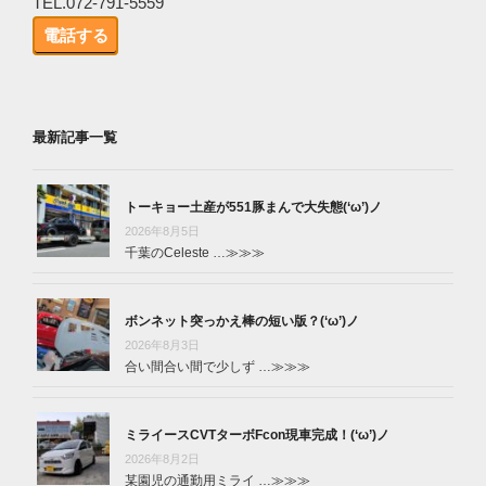
TEL.072-791-5559
電話する
最新記事一覧
トーキョー土産が551豚まんで大失態(‘ω’)ノ
2026年8月5日
千葉のCeleste …
≫≫≫
ボンネット突っかえ棒の短い版？(‘ω’)ノ
2026年8月3日
合い間合い間で少しず …
≫≫≫
ミライースCVTターボFcon現車完成！(‘ω’)ノ
2026年8月2日
某園児の通勤用ミライ …
≫≫≫