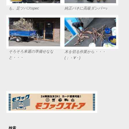
も。足ツバスspec
純正バネに高級ダンパー♪
そろそろ来週の準備せなな
木を切る作業から・・・
と・・・
(；・∀・)
検索