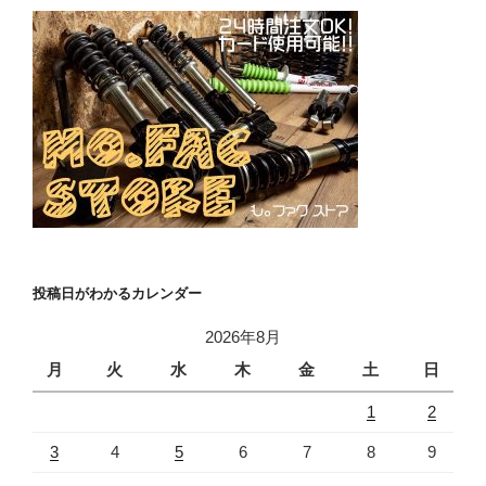
投稿日がわかるカレンダー
2026年8月
月
火
水
木
金
土
日
1
2
3
4
5
6
7
8
9