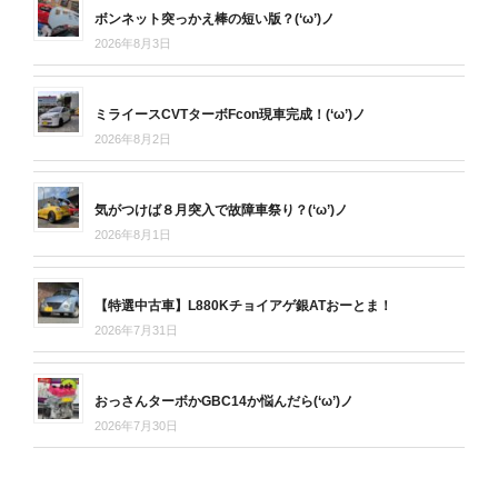
ボンネット突っかえ棒の短い版？(‘ω’)ノ
2026年8月3日
ミライースCVTターボFcon現車完成！(‘ω’)ノ
2026年8月2日
気がつけば８月突入で故障車祭り？(‘ω’)ノ
2026年8月1日
【特選中古車】L880Kチョイアゲ銀ATおーとま！
2026年7月31日
おっさんターボかGBC14か悩んだら(‘ω’)ノ
2026年7月30日