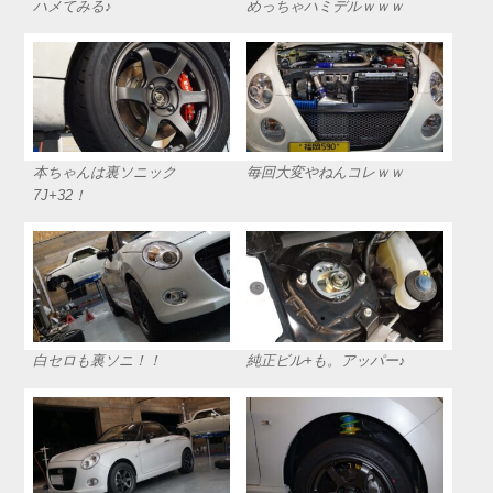
ハメてみる♪
めっちゃハミデルｗｗｗ
本ちゃんは裏ソニック
毎回大変やねんコレｗｗ
7J+32！
白セロも裏ソニ！！
純正ビル+も。アッパー♪