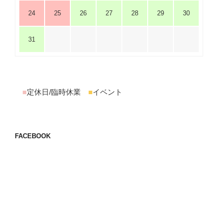
24
25
26
27
28
29
30
31
■
定休日/臨時休業
■
イベント
FACEBOOK