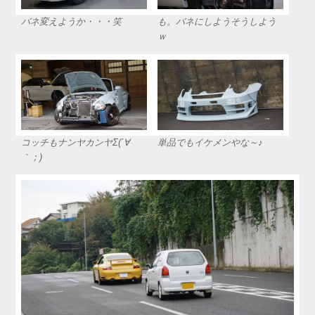
バネ変えようか・・・笑
も。バネにしようそうしよう
ｗ
コッチもナンヤカンヤΣ(´∀
単品でもイケメンやな～♪
｀；)