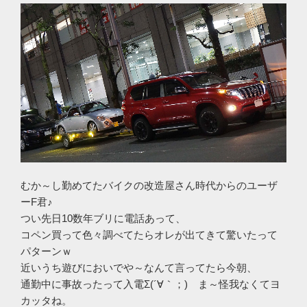
むか～し勤めてたバイクの改造屋さん時代からのユーザ
ーF君♪
つい先日10数年ブリに電話あって、
コペン買って色々調べてたらオレが出てきて驚いたって
パターンｗ
近いうち遊びにおいでや～なんて言ってたら今朝、
通勤中に事故ったって入電Σ(´∀｀；) ま～怪我なくてヨ
カッタね。