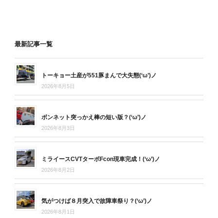
最新記事一覧
トーキョー土産が551豚まんで大失態(‘ω’)ノ
2026年8月5日
ボンネット突っかえ棒の短い版？(‘ω’)ノ
2026年8月3日
ミライースCVTターボFcon現車完成！(‘ω’)ノ
2026年8月2日
気がつけば８月突入で故障車祭り？(‘ω’)ノ
2026年8月1日