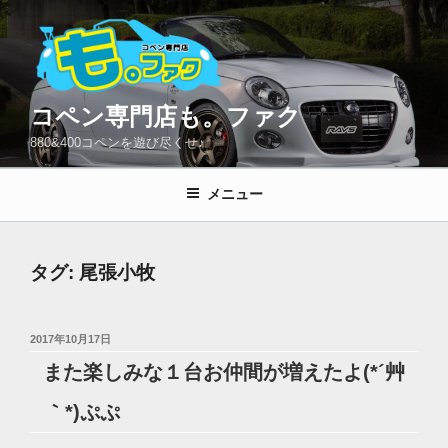
コ
ン
テ
ン
ツ
コペン専門店も。ファク
へ
880&400コペンを遊び尽くせ♪
ス
キ
メニュー
ッ
プ
タグ:
尾張小牧
投
2017年10月17日
稿
また楽しみな１台お仲間が増えたよ(*´艸
日:
｀*)ぷぷ