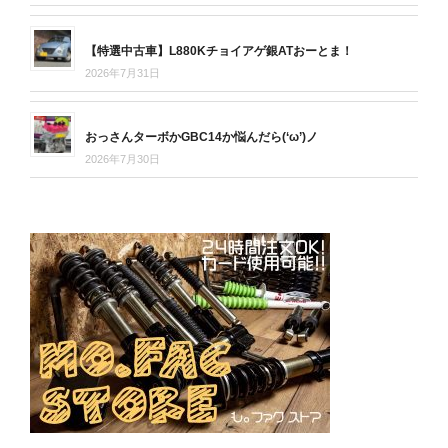
【特選中古車】L880Kチョイアゲ銀ATおーとま！
2026年7月31日
おっさんターボかGBC14か悩んだら(‘ω’)ノ
2026年7月30日