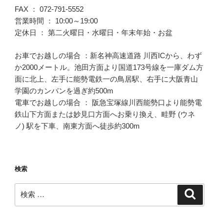
FAX ： 072-791-5552
営業時間 ： 10:00～19:00
定休日 ： 第二火曜日・水曜日・年末年始・お盆
お車でお越しの場合 ：新名神高速道路 川西ICから、わず
か2000メートル。池田方面より国道173号線を一庫ダム方
面に北上、左手に能勢電鉄一の鳥居駅、右手に大阪青山
学園のカンバンを過ぎ約500m
電車でお越しの場合 ： 阪急宝塚線川西能勢口より能勢電
鉄山下方面または妙見口方面へお乗り換え、畦野 (ウネ
ノ) 駅を下車、南東方面へ徒歩約300m
検索
検
検
索
索: