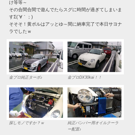
け等等～
その合間合間で遊んでたらスグに時間が過ぎてしまいま
すΣ(´∀｀；)
そそそ！黄ポルはアッとゆ～間に納車完了で本日サヨナ
ラでしたｗ
金プロ純正ターボ♪
金プロDX30kai！！
純正バンパー用オイルクーラ
探しモノですか？ｗ
ー配置♪