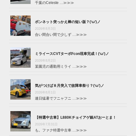
千葉のCeleste …
≫≫≫
ボンネット突っかえ棒の短い版？(‘ω’)ノ
2026年8月3日
合い間合い間で少しず …
≫≫≫
ミライースCVTターボFcon現車完成！(‘ω’)ノ
2026年8月2日
某園児の通勤用ミライ …
≫≫≫
気がつけば８月突入で故障車祭り？(‘ω’)ノ
2026年8月1日
連日猛暑でフニャフニ …
≫≫≫
【特選中古車】L880Kチョイアゲ銀ATおーとま！
2026年7月31日
も。ファク特選中古車 …
≫≫≫