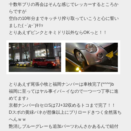
十数年ブリの再会はそんな感じでレッカーするところか
らですが
空白の10年分までキッチリ搾り取っていこうと心に誓い
ました( ｰ`дｰ´)ｷﾘｯ
とりあえずピンクとキミドリ以外ならOKっと！！
とりあえず尾張小牧と福岡ナンバーは車検完了(*^^*)b
福岡に至ってはヤル事イパ～イなので一つ一つ丁寧に進
めてます♪
京都ナンバー白セロSは7J+32収めるトコまで完了！！
Dスポの黄緑バネが想像以上にプリロードきつく全然落ち
へんｗｗ
艶消しブルーグレーも追加パーツわんさかあるんで組付