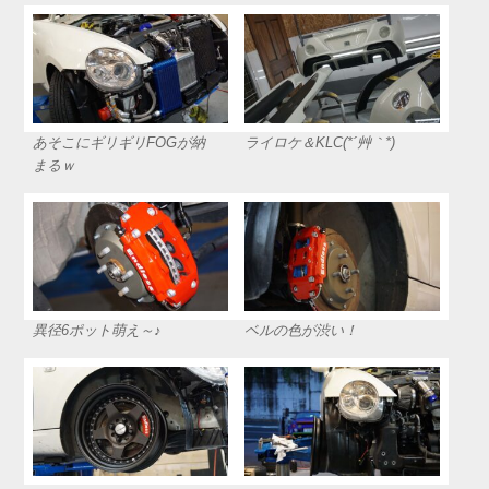
あそこにギリギリFOGが納
ライロケ＆KLC(*´艸｀*)
まるｗ
異径6ポット萌え～♪
ベルの色が渋い！