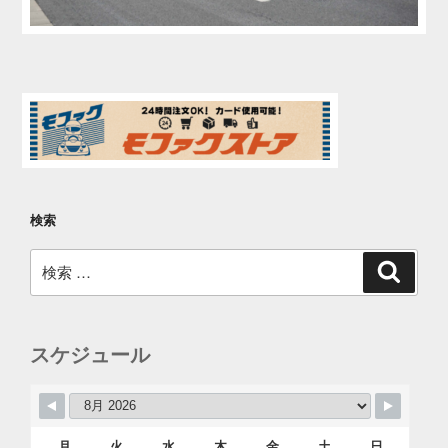
検索
検
検
索
索:
スケジュール
月
火
水
木
金
土
日