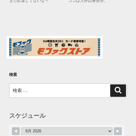
まだ紅葉してないな～
ココは大野山展望台。
検索
検
検
索
索:
スケジュール