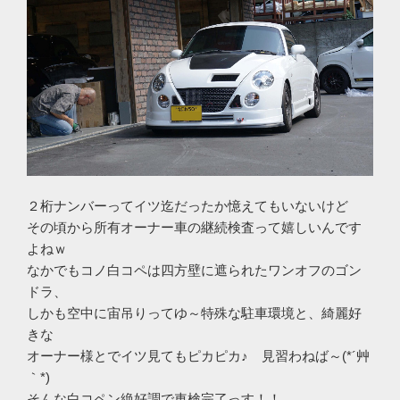
２桁ナンバーってイツ迄だったか憶えてもいないけど
その頃から所有オーナー車の継続検査って嬉しいんです
よねｗ
なかでもコノ白コペは四方壁に遮られたワンオフのゴン
ドラ、
しかも空中に宙吊りってゆ～特殊な駐車環境と、綺麗好
きな
オーナー様とでイツ見てもピカピカ♪ 見習わねば～(*´艸
｀*)
そんな白コペン絶好調で車検完了っす！！