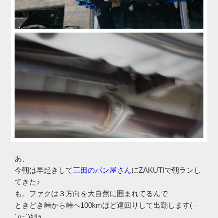
あ、
今朝は早起きして
三田のパン屋さん
にZAKUTIで朝ランし
てきた♪
も。ファクは３方向を大自然に囲まれてるんで
ときどき峠から峠へ100kmほど遠回りして出勤します( ｰ
`дｰ´)ｷﾘｯ