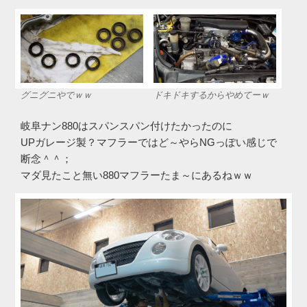
グニグニやでｗｗ
ドキドキするからやめてーｗ
岐阜ナン880はスパンスパン付けたかったのに
UPガレージ製？マフラーではど～やらNGっぽい感じで
断念＾＾；
マダ見たこと無い880マフラーたま～にあるねｗｗ