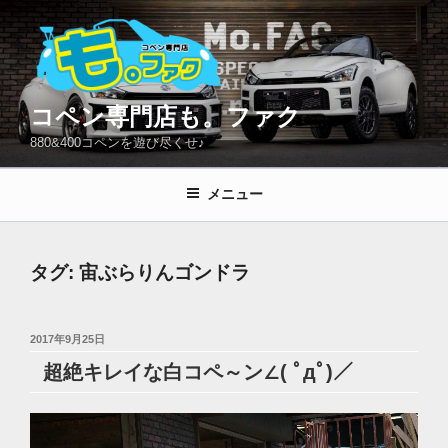
コ
ン
テ
ン
ツ
コペン専門店も。ファク
へ
880&400コペンを遊び尽くせ♪
ス
キ
メニュー
ッ
プ
タグ:
宙ぶらりんゴンドラ
投
2017年9月25日
稿
超絶キレイな白コペ～ン∠( ﾟдﾟ)／
日: