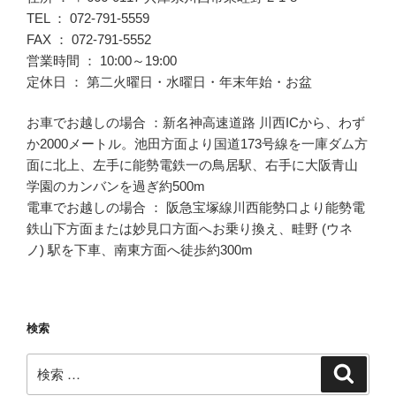
TEL ： 072-791-5559
FAX ： 072-791-5552
営業時間 ： 10:00～19:00
定休日 ： 第二火曜日・水曜日・年末年始・お盆
お車でお越しの場合 ：新名神高速道路 川西ICから、わず
か2000メートル。池田方面より国道173号線を一庫ダム方
面に北上、左手に能勢電鉄一の鳥居駅、右手に大阪青山
学園のカンバンを過ぎ約500m
電車でお越しの場合 ： 阪急宝塚線川西能勢口より能勢電
鉄山下方面または妙見口方面へお乗り換え、畦野 (ウネ
ノ) 駅を下車、南東方面へ徒歩約300m
検索
検
検
索
索: