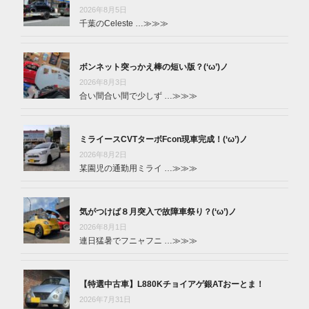
2026年8月5日
千葉のCeleste …
≫≫≫
ボンネット突っかえ棒の短い版？(‘ω’)ノ
2026年8月3日
合い間合い間で少しず …
≫≫≫
ミライースCVTターボFcon現車完成！(‘ω’)ノ
2026年8月2日
某園児の通勤用ミライ …
≫≫≫
気がつけば８月突入で故障車祭り？(‘ω’)ノ
2026年8月1日
連日猛暑でフニャフニ …
≫≫≫
【特選中古車】L880Kチョイアゲ銀ATおーとま！
2026年7月31日