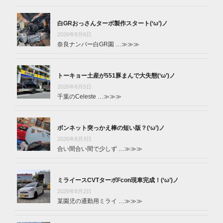
白GRおっさんターボ製作スタート(‘ω’)ノ
2026年8月6日
奈良ナンバー白GR園 …
≫≫≫
トーキョー土産が551豚まんで大失態(‘ω’)ノ
2026年8月5日
千葉のCeleste …
≫≫≫
ボンネット突っかえ棒の短い版？(‘ω’)ノ
2026年8月3日
合い間合い間で少しず …
≫≫≫
ミライースCVTターボFcon現車完成！(‘ω’)ノ
2026年8月2日
某園児の通勤用ミライ …
≫≫≫