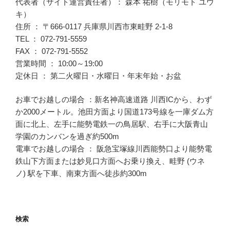
代表者（サイト運営責任者）： 森本 祐樹（モリモト ユウ
キ）
住所 ： 〒666-0117 兵庫県川西市東畦野 2-1-8
TEL ： 072-791-5559
FAX ： 072-791-5552
営業時間 ： 10:00～19:00
定休日 ： 第二火曜日・水曜日・年末年始・お盆
お車でお越しの場合 ：新名神高速道路 川西ICから、わず
か2000メートル。池田方面より国道173号線を一庫ダム方
面に北上、左手に能勢電鉄一の鳥居駅、右手に大阪青山
学園のカンバンを過ぎ約500m
電車でお越しの場合 ： 阪急宝塚線川西能勢口より能勢電
鉄山下方面または妙見口方面へお乗り換え、畦野 (ウネ
ノ) 駅を下車、南東方面へ徒歩約300m
検索