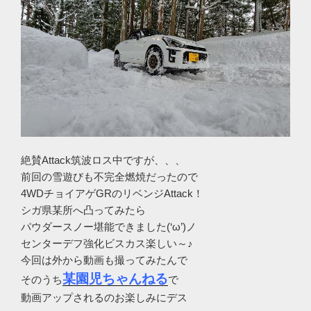
絶賛Attack筑波ロス中ですが、、、
前回の雪遊びも不完全燃焼だったので
4WDチョイアゲGRのリベンジAttack！
シガ県某所へ凸ってみたら
パウダースノー堪能できました(‘ω’)ノ
センターデフ強化ビスカス楽しい～♪
今回は外から動画も撮ってみたんで
某園児ちゃんねる
そのうち
で
動画アップされるのお楽しみにデス