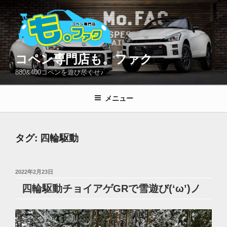
コ
ン
テ
ン
ツ
コペン専門店も。ファク
へ
880&400コペンを遊び尽くせ♪
ス
キ
メニュー
ッ
プ
タグ:
四輪駆動
投
2022年2月23日
稿
四輪駆動チョイアゲGRで雪遊び(‘ω’)ノ
日: