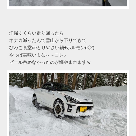
汗掻くくらい走り回ったら
オナカ減ったんで雪山から下りてきて
びわこ食堂deとりやさい鍋+ホルモン(‘◇’)ゞ
やっぱ美味いよな～～コレ♪
ビール呑めなかったのが悔やまれますｗ