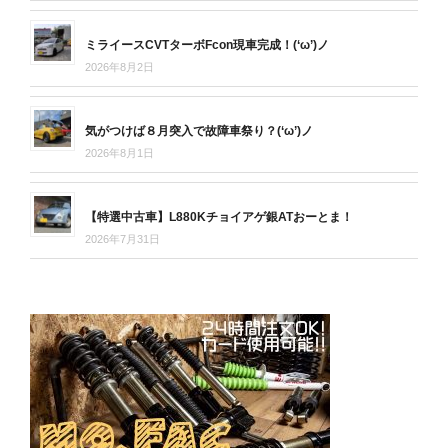
ミライースCVTターボFcon現車完成！(‘ω’)ノ
2026年8月2日
気がつけば８月突入で故障車祭り？(‘ω’)ノ
2026年8月1日
【特選中古車】L880Kチョイアゲ銀ATおーとま！
2026年7月31日