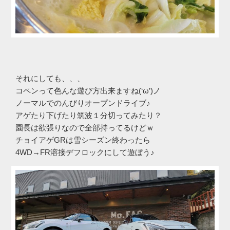
それにしても、、、
コペンって色んな遊び方出来ますね(‘ω’)ノ
ノーマルでのんびりオープンドライブ♪
アゲたり下げたり筑波１分切ってみたり？
園長は欲張りなので全部持ってるけどｗ
チョイアゲGRは雪シーズン終わったら
4WD→FR溶接デフロックにして遊ぼう♪