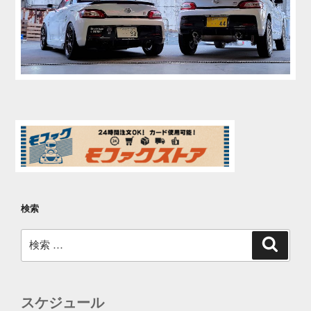
検索
検
検
索
索:
スケジュール