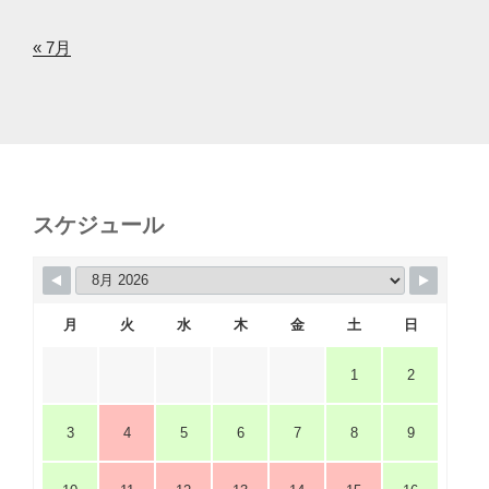
« 7月
スケジュール
月
火
水
木
金
土
日
1
2
3
4
5
6
7
8
9