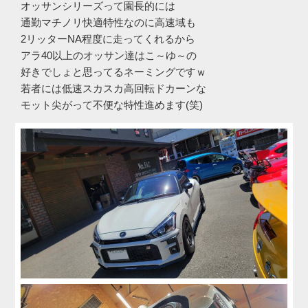
オッサンシリーズって園長的には
通勤マチノリ快適特性なのに高速域も
2リッターNA程度に走ってくれるから
アラ40以上のオッサン達はこ～ゆ～の
好きでしょと思ってるネーミングですｗ
若者には低速スカスカ高回転ドカーンな
モット尖がって不便な特性進めます(笑)