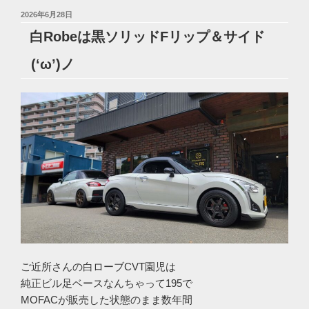
投
2026年6月28日
稿
白Robeは黒ソリッドFリップ＆サイド
日:
(‘ω’)ノ
ご近所さんの白ローブCVT園児は
純正ビル足ベースなんちゃって195で
MOFACが販売した状態のまま数年間