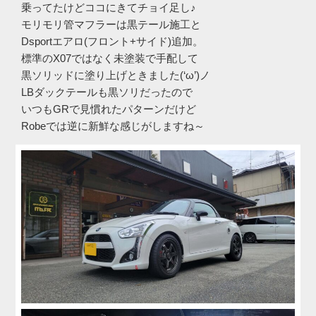
乗ってたけどココにきてチョイ足し♪
モリモリ管マフラーは黒テール施工と
Dsportエアロ(フロント+サイド)追加。
標準のX07ではなく未塗装で手配して
黒ソリッドに塗り上げときました(‘ω’)ノ
LBダックテールも黒ソリだったので
いつもGRで見慣れたパターンだけど
Robeでは逆に新鮮な感じがしますね～