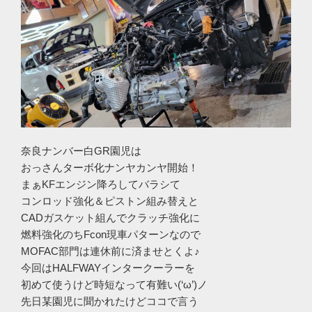
奈良ナンバー白GR園児は
おっさんターボ化ナンヤカンヤ開始！
まぁKFエンジン降ろしてバラシて
コンロッド強化＆ピストン組み替えと
CADガスケット組んでクラッチ強化に
燃料強化のちFcon現車パターンなので
MOFAC部門は連休前に済ませとくよ♪
今回はHALFWAYインタークーラーを
初めて使うけど時短なって有難い(‘ω’)ノ
先日某園児に聞かれたけどココで言う