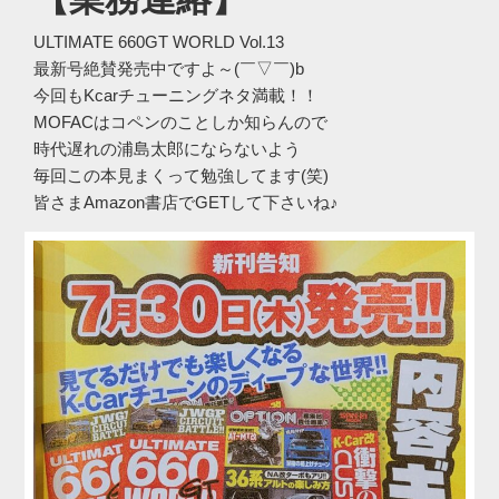
ULTIMATE 660GT WORLD Vol.13
最新号絶賛発売中ですよ～(￣▽￣)b
今回もKcarチューニングネタ満載！！
MOFACはコペンのことしか知らんので
時代遅れの浦島太郎にならないよう
毎回この本見まくって勉強してます(笑)
皆さまAmazon書店でGETして下さいね♪