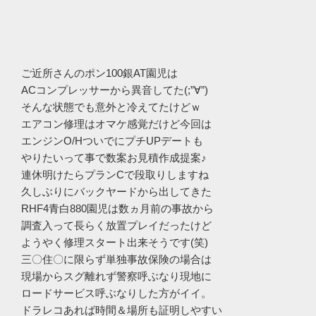
ご近所さんのポン100銀AT園児は
ACコンプレッサーから異音してた(;”∀”)
そんな状態でも意外と冷えてたけどｗ
エアコン修理はオマケ感覚だけど今回は
エンジンO/HついでにプチUPデートも
やりたいって事で数案お見積作成提案♪
連休明けたらプランCで段取りしますね
久しぶりにバックヤードから出してきた
RHF4青白880園児は数ヵ月前の事故から
調査入って長らく放置プレイだったけど
ようやく修理スタート出来そうです(笑)
三〇住〇に限らず単独事故保険の場合は
現場からスグ離れず警察呼ぶなり現地に
ロードサービス呼ぶなりした方がイイ。
ドラレコあれば時間＆場所も証明しやすい