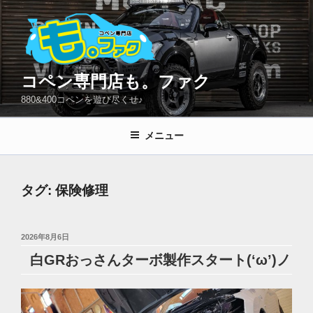
コ
ン
テ
ン
ツ
コペン専門店も。ファク
へ
880&400コペンを遊び尽くせ♪
ス
キ
メニュー
ッ
プ
タグ:
保険修理
投
2026年8月6日
稿
白GRおっさんターボ製作スタート(‘ω’)ノ
日: