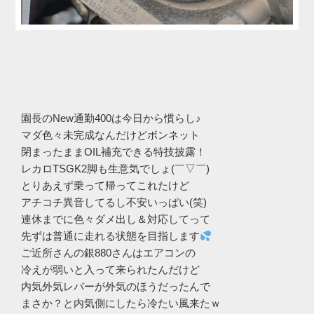
園長のNew通勤400は今日から慣らし♪
マダ色々未完成なんだけどボンネット
閉まったままOIL補充できる特技披露！
レカロTSGK2脚も生意気でしょ(￣▽￣)
とりあえず乗って帰ってこれたけど
アチコチ異音してるし不安いっぱい(笑)
連休までに色々ダメ出し＆対応してって
先ずは普通に走れる状態を目指します
ご近所さんの銀880さんはエアコンの
冷えが弱いと入って来られたんだけど
内気外気レバーが外気のほうだったんで
まさか？と内気側にしたら冷たい風来たｗ