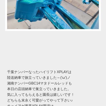
千葉ナンバーなったハイリフトXPLAYは
陸送納車で旅立っていきました～(‘ω’)ノ
湘南ナンバーGBC14マタドールレッドも
本日の店頭納車で巣立っていきました。
気に入ってもらえると園長は嬉しいです！
どちらも末永く可愛がってやって下さい♪
チョイアゲ黄黒XPLAY園児は