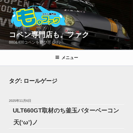
コ
ン
テ
ン
ツ
コペン専門店も。ファク
へ
880&400コペンを遊び尽くせ♪
ス
キ
メニュー
ッ
プ
タグ:
ロールゲージ
投
2025年11月6日
稿
ULT660GT取材のち釜玉バターベーコン
日:
天(‘ω’)ノ