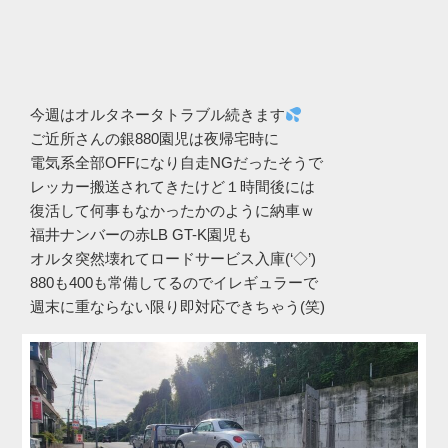
今週はオルタネータトラブル続きます
ご近所さんの銀880園児は夜帰宅時に
電気系全部OFFになり自走NGだったそうで
レッカー搬送されてきたけど１時間後には
復活して何事もなかったかのように納車ｗ
福井ナンバーの赤LB GT-K園児も
オルタ突然壊れてロードサービス入庫(‘◇’)ゞ
880も400も常備してるのでイレギュラーで
週末に重ならない限り即対応できちゃう(笑)