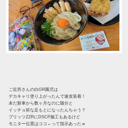
ご近所さんの白GR園児は
デカキャリ塗り上がったんで速攻装着！
未だ新車から数ヶ月なのに随分と
イッチョ前な足もとになったんちゃう？
ブリッツZZRにDSCP施工もあるけど
モニター位置はココ←って指示あったｗ