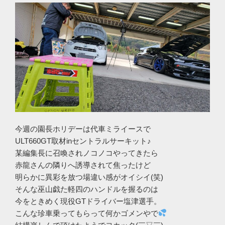
今週の園長ホリデーは代車ミライースで
ULT660GT取材inセントラルサーキット♪
某編集長に召喚されノコノコやってきたら
赤龍さんの隣りへ誘導されて焦ったけど
明らかに異彩を放つ場違い感がオイシイ(笑)
そんな巫山戯た軽四のハンドルを握るのは
今をときめく現役GTドライバー塩津選手。
こんな珍車乗ってもらって何かゴメンやで