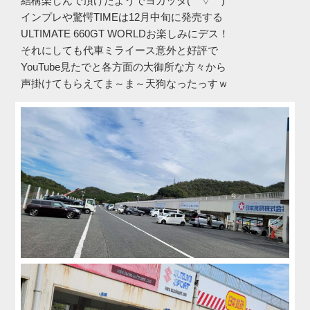
結構楽しんで頂けたようでヨカッタ(￣▽￣)
インプレや驚愕TIMEは12月中旬に発売する
ULTIMATE 660GT WORLDお楽しみにデス！
それにしても代車ミライース意外と好評で
YouTube見たでと各方面の大御所な方々から
声掛けてもらえてま～ま～天狗なったっすｗ