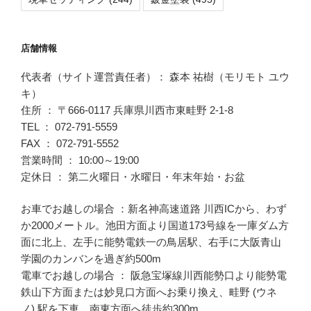
店舗情報
代表者（サイト運営責任者）： 森本 祐樹（モリモト ユウ
キ）
住所 ： 〒666-0117 兵庫県川西市東畦野 2-1-8
TEL ： 072-791-5559
FAX ： 072-791-5552
営業時間 ： 10:00～19:00
定休日 ： 第二火曜日・水曜日・年末年始・お盆
お車でお越しの場合 ：新名神高速道路 川西ICから、わず
か2000メートル。池田方面より国道173号線を一庫ダム方
面に北上、左手に能勢電鉄一の鳥居駅、右手に大阪青山
学園のカンバンを過ぎ約500m
電車でお越しの場合 ： 阪急宝塚線川西能勢口より能勢電
鉄山下方面または妙見口方面へお乗り換え、畦野 (ウネ
ノ) 駅を下車、南東方面へ徒歩約300m