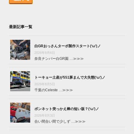
最新記事一覧
白GRおっさんターボ製作スタート(‘ω’)ノ
2026年8月6日
奈良ナンバー白GR園 …
≫≫≫
トーキョー土産が551豚まんで大失態(‘ω’)ノ
2026年8月5日
千葉のCeleste …
≫≫≫
ボンネット突っかえ棒の短い版？(‘ω’)ノ
2026年8月3日
合い間合い間で少しず …
≫≫≫