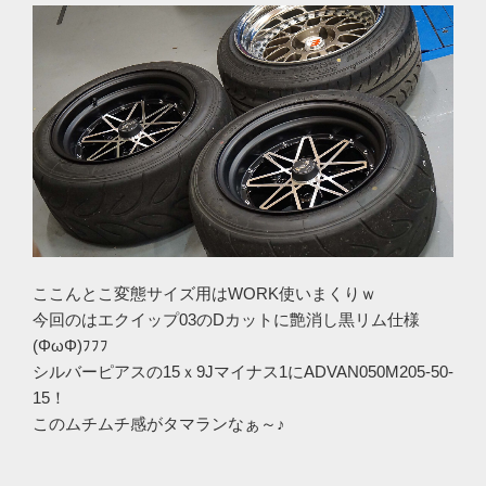
ここんとこ変態サイズ用はWORK使いまくりｗ
今回のはエクイップ03のDカットに艶消し黒リム仕様
(ΦωΦ)ﾌﾌﾌ
シルバーピアスの15ｘ9Jマイナス1にADVAN050M205-50-
15！
このムチムチ感がタマランなぁ～♪