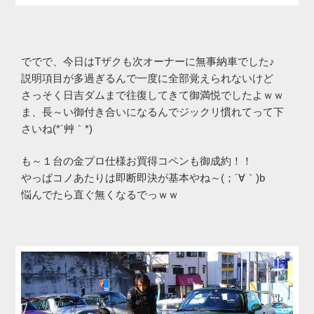
ででで、今日はTザクも次オーナーに無事納車でした♪
説明項目が多過ぎるんで一度に全部覚えられないけど
さっそく日吉ダムまで往復してきて御満悦でしたよｗｗ
ま、長～い御付き合いになるんでジックリ慣れてって下
さいね(*´艸｀*)
も～１台の金プロ仕様お買得コペンも御成約！！
やっぱコノあたりは即断即決が基本やね～(；´∀｀)b
悩んでたら直ぐ無くなるでっｗｗ