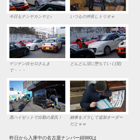
今日もナンヤカンヤと♪
いつもの仲良しトリオｗ
ゲジナン白セロさんま
どんどん沼に堕ちていく(笑)
で・・・
黒ハイゼットで出勤の某氏！
納車をズラして追加オーダー
だとｗｗ
昨日から入庫中の名古屋ナンバー紺880は