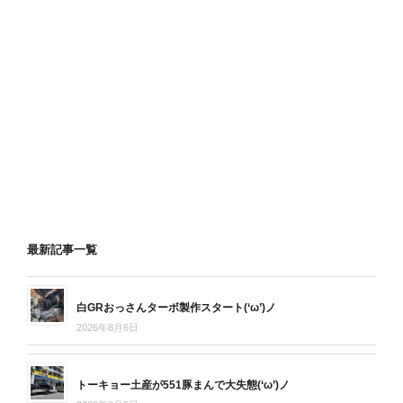
最新記事一覧
白GRおっさんターボ製作スタート(‘ω’)ノ
2026年8月6日
トーキョー土産が551豚まんで大失態(‘ω’)ノ