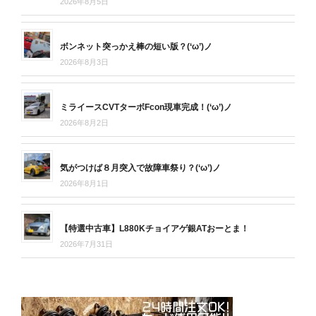
2026年8月5日
ボンネット突っかえ棒の短い版？(‘ω’)ノ
2026年8月3日
ミライースCVTターボFcon現車完成！(‘ω’)ノ
2026年8月2日
気がつけば８月突入で故障車祭り？(‘ω’)ノ
2026年8月1日
【特選中古車】L880Kチョイアゲ銀ATおーとま！
2026年7月31日