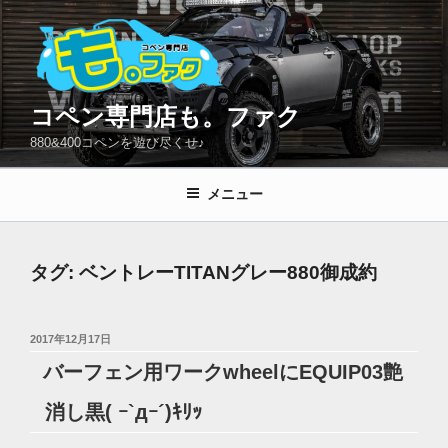
コ
ン
テ
ン
ツ
コペン専門店も。ファク
へ
880&400コペンを遊び尽くせ♪
ス
キ
メニュー
ッ
プ
タグ:
ベントレーTITANグレー880御成約
投
2017年12月17日
稿
バーフェン用ワークwheelにEQUIP03艶
日:
消し黒( ｰ`дｰ´)ｷﾘｯ