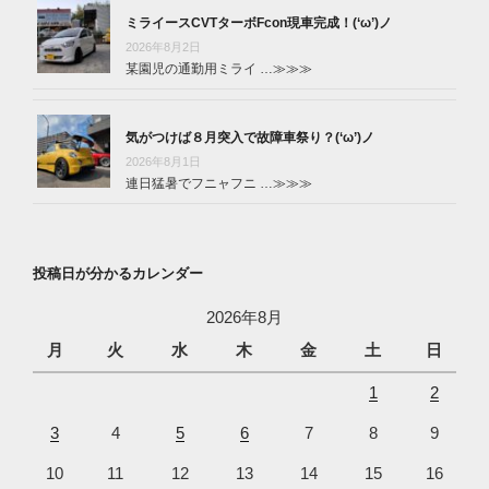
ミライースCVTターボFcon現車完成！(‘ω’)ノ
2026年8月2日
某園児の通勤用ミライ …
≫≫≫
気がつけば８月突入で故障車祭り？(‘ω’)ノ
2026年8月1日
連日猛暑でフニャフニ …
≫≫≫
投稿日が分かるカレンダー
2026年8月
月
火
水
木
金
土
日
1
2
3
4
5
6
7
8
9
10
11
12
13
14
15
16