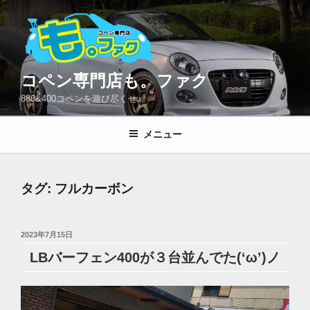
コ
ン
テ
ン
ツ
コペン専門店も。ファク
へ
880&400コペンを遊び尽くせ♪
ス
キ
メニュー
ッ
プ
タグ:
フルカーボン
投
2023年7月15日
稿
LBバーフェン400が３台並んでた(‘ω’)ノ
日: