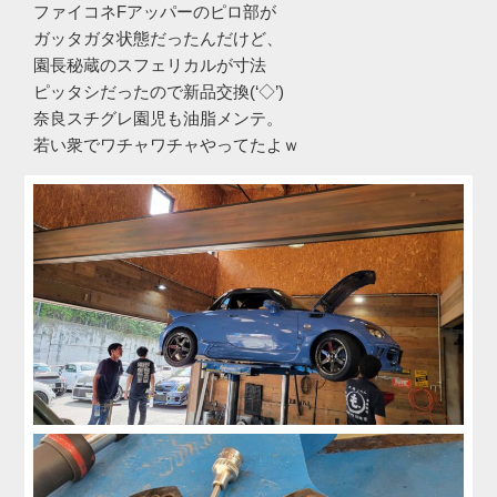
ファイコネFアッパーのピロ部が
ガッタガタ状態だったんだけど、
園長秘蔵のスフェリカルが寸法
ピッタシだったので新品交換(‘◇’)ゞ
奈良スチグレ園児も油脂メンテ。
若い衆でワチャワチャやってたよｗ