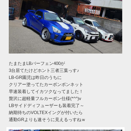
たまたまLBバーフェン400が
3台居てたけどホント三者三葉っす♪
LB-GR園児は昨日のうちに
クリアー塗ってたカーボンボンネット
早速装着してイカツクなってました！
贅沢に超軽量フルカーボン仕様(*^^)v
LBサイドディフューザーも装着完了～
納期待ちのVOLTEXイングが付いたら
通勤GRよりも速そうに見えるっすねｗ