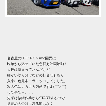
名古屋のLB GT-K nismo園児は
昨年から温めていた色替え計画始動！
大枠は決まってたんだけど
細かい塗り分けなどの打合せもあり
入念に色見本ニラメッコしてました。
次の色はナカナカ強烈ですよ(￣▽￣)
って事で～、、、
先ずは修繕作業からSTARTするので
見納めの余韻に浸る間もなく