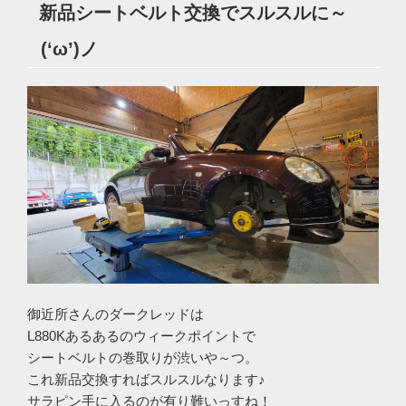
新品シートベルト交換でスルスルに～
日:
(‘ω’)ノ
御近所さんのダークレッドは
L880Kあるあるのウィークポイントで
シートベルトの巻取りが渋いや～つ。
これ新品交換すればスルスルなります♪
サラピン手に入るのが有り難いっすね！