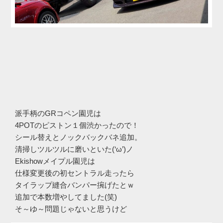
派手柄のGRコペン園児は
4POTのピストン１個渋かったので！
シール替えとノックバックバネ追加。
清掃しツルツルに磨いといた(‘ω’)ノ
Ekishowメイプル園児は
仕様変更後の初セントラル走ったら
タイラップ縫合バンパー捥げたとｗ
追加で本数増やしてました(笑)
そ～ゆ～問題じゃないと思うけど