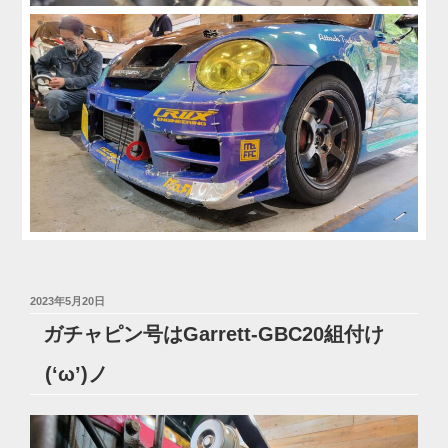
投
2023年5月20日
稿
ガチャピン号はGarrett-GBC20組付け
日:
(‘ω’)ノ