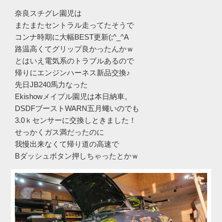
奈良スチグレ園児は
またまたセントラル走ってたそうで
コンナ時期に大幅BEST更新(;^_^A
路温高くてグリップ良かったんかｗ
とはいえ電気系のトラブルあるので
帰りにエンジンハーネス新品交換♪
先日JB240馬力なった
Ekishowメイプル園児は本日納車。
DSDFブーストWARN五月蠅いのでも
3.0ｋセンサーに交換しときました！
せっかくガス満だったのに
我慢出来なくて帰り道の高速で
Bダッシュボタン押しちゃったとかｗ