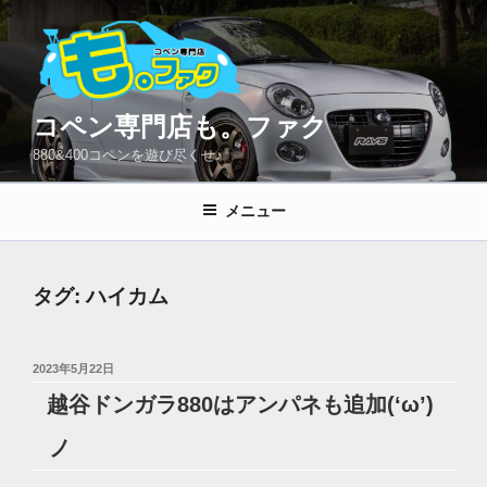
コ
ン
テ
ン
ツ
コペン専門店も。ファク
へ
880&400コペンを遊び尽くせ♪
ス
キ
メニュー
ッ
プ
タグ:
ハイカム
投
2023年5月22日
稿
越谷ドンガラ880はアンパネも追加(‘ω’)
日:
ノ