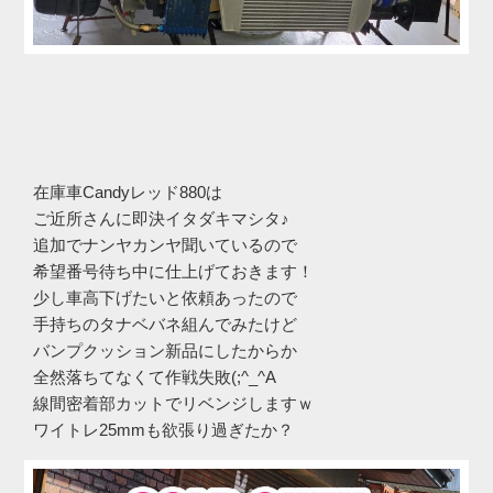
在庫車Candyレッド880は
ご近所さんに即決イタダキマシタ♪
追加でナンヤカンヤ聞いているので
希望番号待ち中に仕上げておきます！
少し車高下げたいと依頼あったので
手持ちのタナベバネ組んでみたけど
バンプクッション新品にしたからか
全然落ちてなくて作戦失敗(;^_^A
線間密着部カットでリベンジしますｗ
ワイトレ25mmも欲張り過ぎたか？