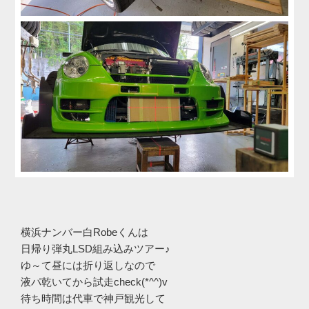
横浜ナンバー白Robeくんは
日帰り弾丸LSD組み込みツアー♪
ゆ～て昼には折り返しなので
液パ乾いてから試走check(*^^)v
待ち時間は代車で神戸観光して