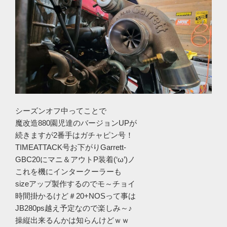
シーズンオフ中ってことで
魔改造880園児達のバージョンUPが
続きますが2番手はガチャピン号！
TIMEATTACK号お下がりGarrett-
GBC20にマニ＆アウトP装着(‘ω’)ノ
これを機にインタークーラーも
sizeアップ製作するのでモ～チョイ
時間掛かるけど＃20+NOSって事は
JB280ps越え予定なので楽しみ～♪
操縦出来るんかは知らんけどｗｗ