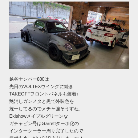
越谷ナンバー880は
先日のVOLTEXウイングに続き
TAKEOFFフロントパネルも装着♪
艶消しガンメタと黒で外装色を
統一してるのでメチャ強そうすね。
Ekishowメイプルグリーンな
ガチャピン号はGarrettターボ化の
インタークーラー周り完了したので