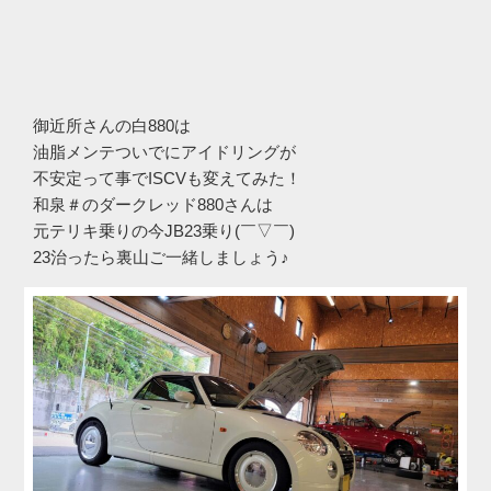
御近所さんの白880は
油脂メンテついでにアイドリングが
不安定って事でISCVも変えてみた！
和泉＃のダークレッド880さんは
元テリキ乗りの今JB23乗り(￣▽￣)
23治ったら裏山ご一緒しましょう♪