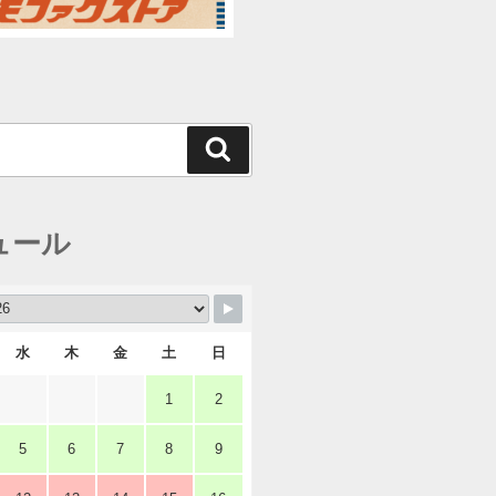
検
索
ュール
水
木
金
土
日
1
2
5
6
7
8
9