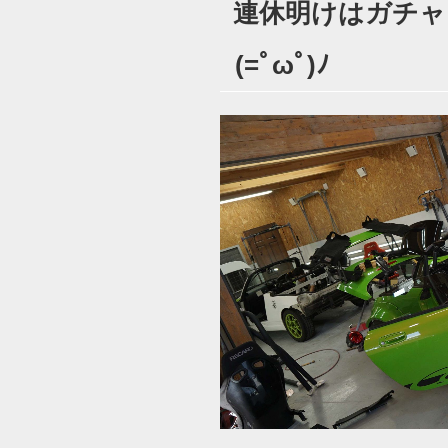
連休明けはガチャ
日:
(=ﾟωﾟ)ﾉ