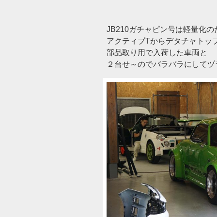
JB210ガチャピン号は軽量化の
アクティブTからデタチャトッ
部品取り用で入荷した車両と
２台せ～のでバラバラにしてヅ