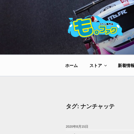
コ
ン
テ
ン
ツ
へ
ス
キ
ッ
ホーム
ストア
新着情
プ
タグ:
ナンチャッテ
投
2020年8月15日
稿