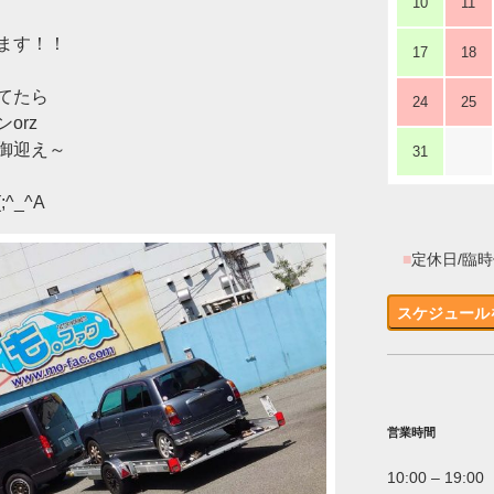
10
11
ます！！
17
18
てたら
24
25
orz
御迎え～
31
^_^A
■
定休日/臨
スケジュール
営業時間
10:00 – 19:00