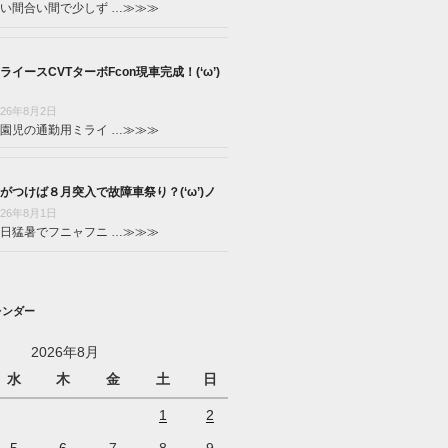
い間合い間で少しず …
≫≫≫
ライースCVTターボFcon現車完成！(‘ω’)
026年8月2日
園児の通勤用ミライ …
≫≫≫
がつけば８月突入で故障車祭り？(‘ω’)ノ
026年8月1日
日猛暑でフニャフニ …
≫≫≫
レンダー
2026年8月
水
木
金
土
日
1
2