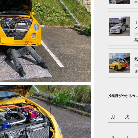
合
ミ
ノ
2
某
気
2
連
投稿日が分かるカ
月
火