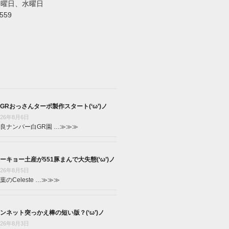
火曜日、水曜日
5559
GRおっさんターボ製作スタート(‘ω’)ノ
026年8月6日
良ナンバー白GR園 …
≫≫≫
ーキョー土産が551豚まんで大失態(‘ω’)ノ
026年8月5日
葉のCeleste …
≫≫≫
ンネット突っかえ棒の短い版？(‘ω’)ノ
026年8月3日