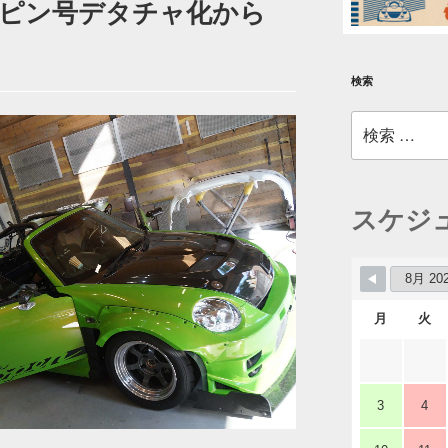
ピン号デタチャ化から
検索
検
索:
スケジ
月
火
3
4