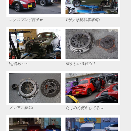
エクスプレイ親子ｗ
Tザクは続納車準備♪
Eg斜め～～
懐かしい３枚羽！
ノンアス新品♪
たくみん何かしてるｗ