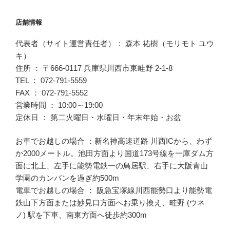
店舗情報
代表者（サイト運営責任者）： 森本 祐樹（モリモト ユウ
キ）
住所 ： 〒666-0117 兵庫県川西市東畦野 2-1-8
TEL ： 072-791-5559
FAX ： 072-791-5552
営業時間 ： 10:00～19:00
定休日 ： 第二火曜日・水曜日・年末年始・お盆
お車でお越しの場合 ：新名神高速道路 川西ICから、わず
か2000メートル。池田方面より国道173号線を一庫ダム方
面に北上、左手に能勢電鉄一の鳥居駅、右手に大阪青山
学園のカンバンを過ぎ約500m
電車でお越しの場合 ： 阪急宝塚線川西能勢口より能勢電
鉄山下方面または妙見口方面へお乗り換え、畦野 (ウネ
ノ) 駅を下車、南東方面へ徒歩約300m