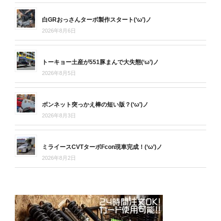
白GRおっさんターボ製作スタート(‘ω’)ノ
2026年8月6日
トーキョー土産が551豚まんで大失態(‘ω’)ノ
2026年8月5日
ボンネット突っかえ棒の短い版？(‘ω’)ノ
2026年8月3日
ミライースCVTターボFcon現車完成！(‘ω’)ノ
2026年8月2日