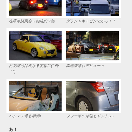
在庫車試乗会→御成約？笑
グランドキャビンでかっ！！
お花畑号は次なる妄想に(*´艸
赤黒猫ほぃデビューｗ
｀*)
バタマン号も順調♪
フツー車の修理もドンドン♪
あ！