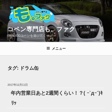
コ
ン
テ
ン
ツ
コペン専門店も。ファク
へ
880&400コペンを遊び尽くせ♪
ス
キ
メニュー
ッ
プ
タグ:
ドラム缶
投
2017年12月11日
稿
年内営業日あと2週間くらい！？( ｰ`дｰ´)ｷ
日:
ﾘｯ