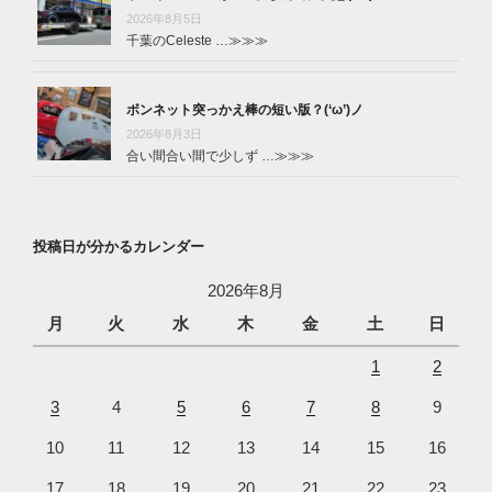
2026年8月5日
千葉のCeleste …
≫≫≫
ボンネット突っかえ棒の短い版？(‘ω’)ノ
2026年8月3日
合い間合い間で少しず …
≫≫≫
投稿日が分かるカレンダー
2026年8月
月
火
水
木
金
土
日
1
2
3
4
5
6
7
8
9
10
11
12
13
14
15
16
17
18
19
20
21
22
23