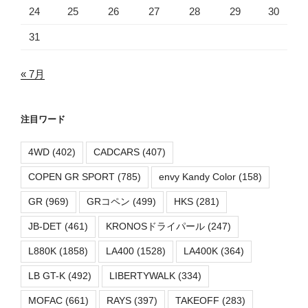
24
25
26
27
28
29
30
31
« 7月
注目ワード
4WD
(402)
CADCARS
(407)
COPEN GR SPORT
(785)
envy Kandy Color
(158)
GR
(969)
GRコペン
(499)
HKS
(281)
JB-DET
(461)
KRONOSドライパール
(247)
L880K
(1858)
LA400
(1528)
LA400K
(364)
LB GT-K
(492)
LIBERTYWALK
(334)
MOFAC
(661)
RAYS
(397)
TAKEOFF
(283)