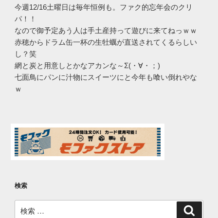
今週12/16土曜日は毎年恒例も。ファク的忘年会のクリ
パ！！
なので御予定あう人は手土産持って遊びに来てねっｗｗ
赤穂からドラム缶一杯の生牡蠣が直送されてくるらしい
し？笑
網と炭と用意しとかなアカンな～Σ(・∀・；)
七面鳥にパンに汁物にスイーツにと今年も喰い倒れやな
ｗ
検索
検
検
索
索: