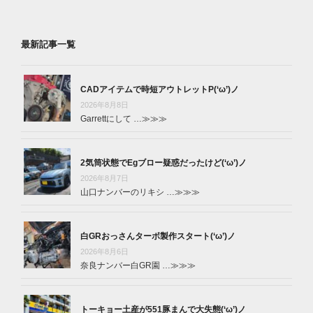
最新記事一覧
CADアイテムで時短アウトレットP(‘ω’)ノ
2026年8月8日
Garrettにして …
≫≫≫
2気筒状態でEgブロー疑惑だったけど(‘ω’)ノ
2026年8月7日
山口ナンバーのリキシ …
≫≫≫
白GRおっさんターボ製作スタート(‘ω’)ノ
2026年8月6日
奈良ナンバー白GR園 …
≫≫≫
トーキョー土産が551豚まんで大失態(‘ω’)ノ