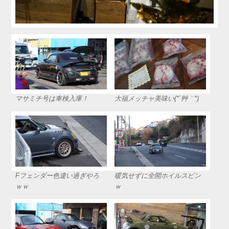
マサミチ号は車検入庫！
大福メッチャ美味い(*´艸｀*)
Fフェンダー色違い過ぎやろ
暖気せずに全開ホイルスピン
ｗｗ
ｗ